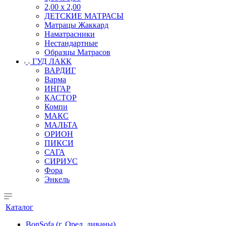
2,00 х 2,00
ДЕТСКИЕ МАТРАСЫ
Матрацы Жаккард
Наматрасники
Нестандартные
Образцы Матрасов
ГУД ЛАКК
ВАРДИГ
Варма
ИНГАР
КАСТОР
Компи
МАКС
МАЛЬТА
ОРИОН
ПИКСИ
САГА
СИРИУС
Фора
Энкель
Каталог
BonSofa (г. Орел, диваны)