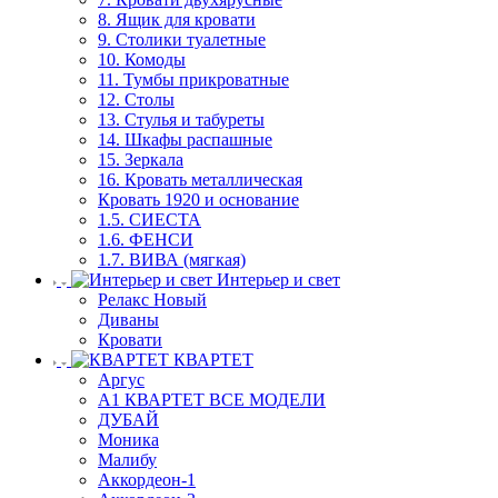
8. Ящик для кровати
9. Столики туалетные
10. Комоды
11. Тумбы прикроватные
12. Столы
13. Стулья и табуреты
14. Шкафы распашные
15. Зеркала
16. Кровать металлическая
Кровать 1920 и основание
1.5. СИЕСТА
1.6. ФЕНСИ
1.7. ВИВА (мягкая)
Интерьер и свет
Релакс Новый
Диваны
Кровати
КВАРТЕТ
Аргус
А1 КВАРТЕТ ВСЕ МОДЕЛИ
ДУБАЙ
Моника
Малибу
Аккордеон-1