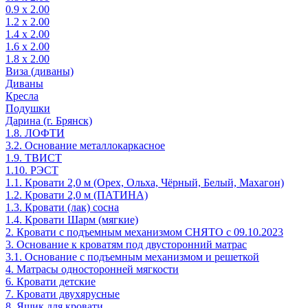
0.9 х 2.00
1.2 х 2.00
1.4 х 2.00
1.6 х 2.00
1.8 х 2.00
Виза (диваны)
Диваны
Кресла
Подушки
Дарина (г. Брянск)
1.8. ЛОФТИ
3.2. Основание металлокаркасное
1.9. ТВИСТ
1.10. РЭСТ
1.1. Кровати 2,0 м (Орех, Ольха, Чёрный, Белый, Махагон)
1.2. Кровати 2,0 м (ПАТИНА)
1.3. Кровати (лак) сосна
1.4. Кровати Шарм (мягкие)
2. Кровати с подъемным механизмом СНЯТО с 09.10.2023
3. Основание к кроватям под двусторонний матрас
3.1. Основание с подъемным механизмом и решеткой
4. Матрасы односторонней мягкости
6. Кровати детские
7. Кровати двухярусные
8. Ящик для кровати