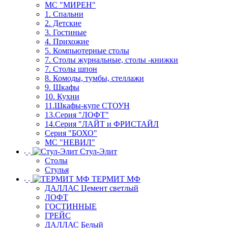
МС "МИРЕН"
1. Спальни
2. Детские
3. Гостиные
4. Прихожие
5. Компьютерные столы
7. Столы журнальные, столы -книжки
7. Столы шпон
8. Комоды, тумбы, стеллажи
9. Шкафы
10. Кухни
11.Шкафы-купе СТОУН
13.Серия "ЛОФТ"
14.Серия "ЛАЙТ и ФРИСТАЙЛ
Серия "БОХО"
МС "НЕВИЛ"
Стул-Элит
Столы
Стулья
ТЕРМИТ МФ
ДАЛЛАС Цемент светлый
ЛОФТ
ГОСТИННЫЕ
ГРЕЙС
ДАЛЛАС Белый