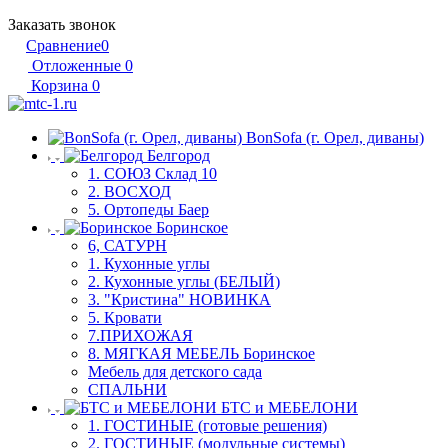
Заказать звонок
Сравнение
0
Отложенные
0
Корзина
0
BonSofa (г. Орел, диваны)
Белгород
1. СОЮЗ Склад 10
2. ВОСХОД
5. Ортопеды Баер
Боринское
6, САТУРН
1. Кухонные углы
2. Кухонные углы (БЕЛЫЙ)
3. "Кристина" НОВИНКА
5. Кровати
7.ПРИХОЖАЯ
8. МЯГКАЯ МЕБЕЛЬ Боринское
Мебель для детского сада
СПАЛЬНИ
БТС и МЕБЕЛОНИ
1. ГОСТИНЫЕ (готовые решения)
2. ГОСТИНЫЕ (модульные системы)