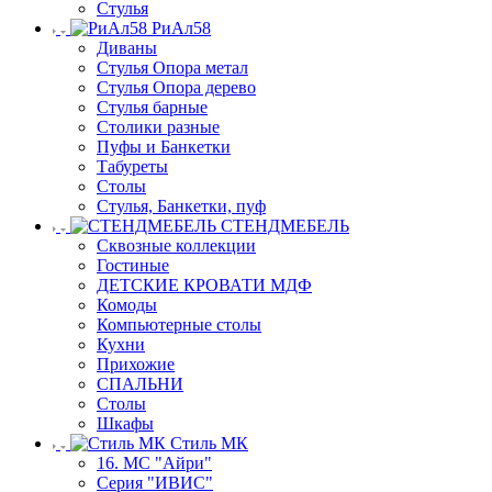
Стулья
РиАл58
Диваны
Стулья Опора метал
Стулья Опора дерево
Стулья барные
Столики разные
Пуфы и Банкетки
Табуреты
Столы
Стулья, Банкетки, пуф
СТЕНДМЕБЕЛЬ
Сквозные коллекции
Гостиные
ДЕТСКИЕ КРОВАТИ МДФ
Комоды
Компьютерные столы
Кухни
Прихожие
СПАЛЬНИ
Столы
Шкафы
Стиль МК
16. МС "Айри"
Серия "ИВИС"