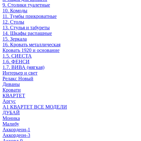
9. Столики туалетные
10. Комоды
11. Тумбы прикроватные
12. Столы
13. Стулья и табуреты
14. Шкафы распашные
15. Зеркала
16. Кровать металлическая
Кровать 1920 и основание
1.5. СИЕСТА
1.6. ФЕНСИ
1.7. ВИВА (мягкая)
Интерьер и свет
Релакс Новый
Диваны
Кровати
КВАРТЕТ
Аргус
А1 КВАРТЕТ ВСЕ МОДЕЛИ
ДУБАЙ
Моника
Малибу
Аккордеон-1
Аккордеон-3
Аккорд-9