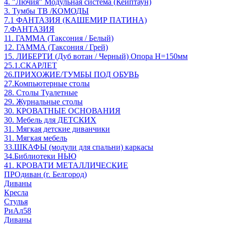
4. "Лючия" Модульная система (Кейптаун)
3. Тумбы ТВ /КОМОДЫ
7.1 ФАНТАЗИЯ (КАШЕМИР ПАТИНА)
7.ФАНТАЗИЯ
11. ГАММА (Таксония / Белый)
12. ГАММА (Таксония / Грей)
15. ЛИБЕРТИ (Дуб вотан / Черный) Опора Н=150мм
25.1.СКАРЛЕТ
26.ПРИХОЖИЕ/ТУМБЫ ПОД ОБУВЬ
27.Компьютерные столы
28. Столы Туалетные
29. Журнальные столы
30. КРОВАТНЫЕ ОСНОВАНИЯ
30. Мебель для ДЕТСКИХ
31. Мягкая детские диванчики
31. Мягкая мебель
33.ШКАФЫ (модули для спальни) каркасы
34.Библиотеки НЬЮ
41. КРОВАТИ МЕТАЛЛИЧЕСКИЕ
ПРОдиван (г. Белгород)
Диваны
Кресла
Стулья
РиАл58
Диваны