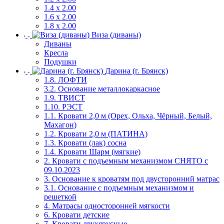
1.4 х 2.00
1.6 х 2.00
1.8 х 2.00
Виза (диваны)
Диваны
Кресла
Подушки
Дарина (г. Брянск)
1.8. ЛОФТИ
3.2. Основание металлокаркасное
1.9. ТВИСТ
1.10. РЭСТ
1.1. Кровати 2,0 м (Орех, Ольха, Чёрный, Белый,
Махагон)
1.2. Кровати 2,0 м (ПАТИНА)
1.3. Кровати (лак) сосна
1.4. Кровати Шарм (мягкие)
2. Кровати с подъемным механизмом СНЯТО с
09.10.2023
3. Основание к кроватям под двусторонний матрас
3.1. Основание с подъемным механизмом и
решеткой
4. Матрасы односторонней мягкости
6. Кровати детские
7. Кровати двухярусные