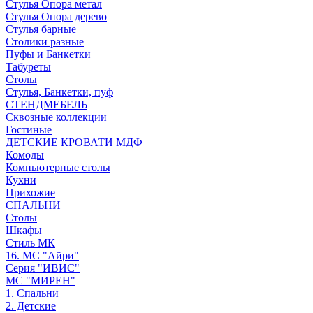
Стулья Опора метал
Стулья Опора дерево
Стулья барные
Столики разные
Пуфы и Банкетки
Табуреты
Столы
Стулья, Банкетки, пуф
СТЕНДМЕБЕЛЬ
Сквозные коллекции
Гостиные
ДЕТСКИЕ КРОВАТИ МДФ
Комоды
Компьютерные столы
Кухни
Прихожие
СПАЛЬНИ
Столы
Шкафы
Стиль МК
16. МС "Айри"
Серия "ИВИС"
МС "МИРЕН"
1. Спальни
2. Детские