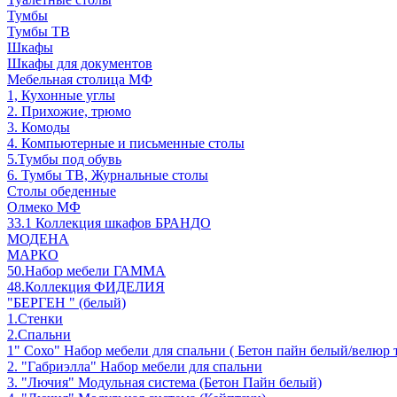
Тумбы
Тумбы ТВ
Шкафы
Шкафы для документов
Мебельная столица МФ
1, Кухонные углы
2. Прихожие, трюмо
3. Комоды
4. Компьютерные и письменные столы
5.Тумбы под обувь
6. Тумбы ТВ, Журнальные столы
Столы обеденные
Олмеко МФ
33.1 Коллекция шкафов БРАНДО
МОДЕНА
МАРКО
50.Набор мебели ГАММА
48.Коллекция ФИДЕЛИЯ
"БЕРГЕН " (белый)
1.Стенки
2.Спальни
1" Сохо" Набор мебели для спальни ( Бетон пайн белый/велюр 
2. "Габриэлла" Набор мебели для спальни
3. "Лючия" Модульная система (Бетон Пайн белый)