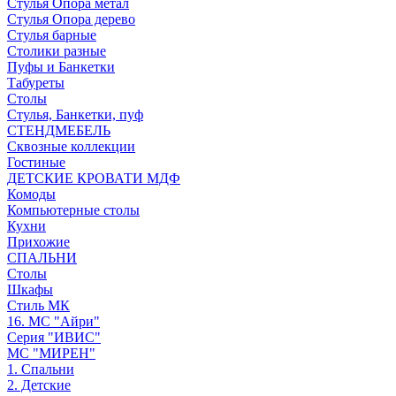
Стулья Опора метал
Стулья Опора дерево
Стулья барные
Столики разные
Пуфы и Банкетки
Табуреты
Столы
Стулья, Банкетки, пуф
СТЕНДМЕБЕЛЬ
Сквозные коллекции
Гостиные
ДЕТСКИЕ КРОВАТИ МДФ
Комоды
Компьютерные столы
Кухни
Прихожие
СПАЛЬНИ
Столы
Шкафы
Стиль МК
16. МС "Айри"
Серия "ИВИС"
МС "МИРЕН"
1. Спальни
2. Детские