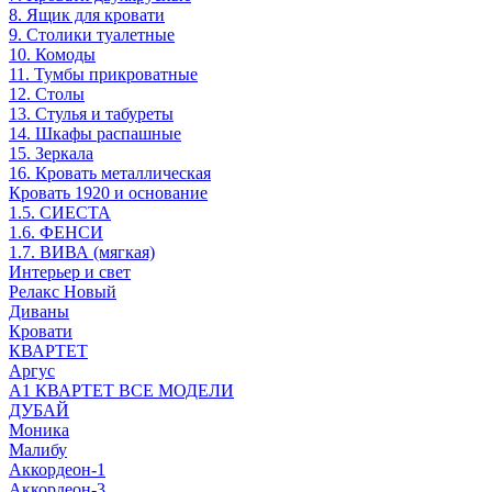
8. Ящик для кровати
9. Столики туалетные
10. Комоды
11. Тумбы прикроватные
12. Столы
13. Стулья и табуреты
14. Шкафы распашные
15. Зеркала
16. Кровать металлическая
Кровать 1920 и основание
1.5. СИЕСТА
1.6. ФЕНСИ
1.7. ВИВА (мягкая)
Интерьер и свет
Релакс Новый
Диваны
Кровати
КВАРТЕТ
Аргус
А1 КВАРТЕТ ВСЕ МОДЕЛИ
ДУБАЙ
Моника
Малибу
Аккордеон-1
Аккордеон-3