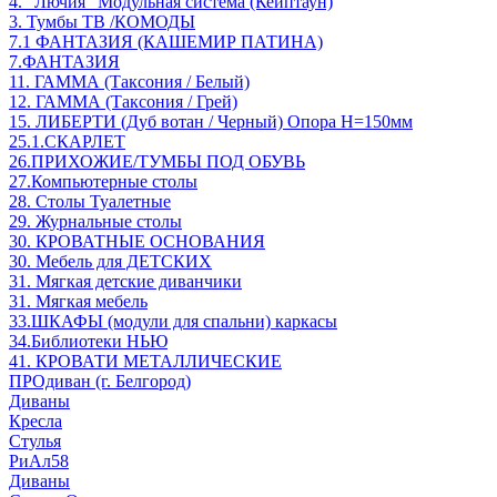
4. "Лючия" Модульная система (Кейптаун)
3. Тумбы ТВ /КОМОДЫ
7.1 ФАНТАЗИЯ (КАШЕМИР ПАТИНА)
7.ФАНТАЗИЯ
11. ГАММА (Таксония / Белый)
12. ГАММА (Таксония / Грей)
15. ЛИБЕРТИ (Дуб вотан / Черный) Опора Н=150мм
25.1.СКАРЛЕТ
26.ПРИХОЖИЕ/ТУМБЫ ПОД ОБУВЬ
27.Компьютерные столы
28. Столы Туалетные
29. Журнальные столы
30. КРОВАТНЫЕ ОСНОВАНИЯ
30. Мебель для ДЕТСКИХ
31. Мягкая детские диванчики
31. Мягкая мебель
33.ШКАФЫ (модули для спальни) каркасы
34.Библиотеки НЬЮ
41. КРОВАТИ МЕТАЛЛИЧЕСКИЕ
ПРОдиван (г. Белгород)
Диваны
Кресла
Стулья
РиАл58
Диваны