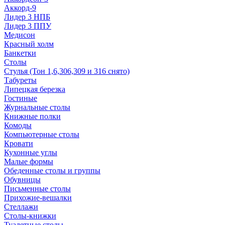
Аккорд-9
Лидер 3 НПБ
Лидер 3 ППУ
Медисон
Красный холм
Банкетки
Столы
Стулья (Тон 1,6,306,309 и 316 снято)
Табуреты
Липецкая березка
Гостиные
Журнальные столы
Книжные полки
Комоды
Компьютерные столы
Кровати
Кухонные углы
Малые формы
Обеденные столы и группы
Обувницы
Письменные столы
Прихожие-вешалки
Стеллажи
Столы-книжки
Туалетные столы