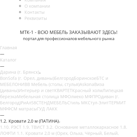
О компании
Контакты
Реквизиты
МТК-1 - ВСЮ МЕБЕЛЬ ЗАКАЗЫВАЮТ ЗДЕСЬ!
портал для профессионалов мебельного рынка
Главная
—
Каталог
—
Дарина (г. Брянск)
BonSofa (г. Орел, диваны)
Белгород
Боринское
БТС и
МЕБЕЛОНИ
ВВ Мебель (столы, стулья)
Askona
Виза
(диваны)
Интерьер и свет
КВАРТЕТ
Красный холм
Липецкая
березка
Мебельная столица МФ
Олмеко МФ
ПРОдиван (г.
Белгород)
РиАл58
СТЕНДМЕБЕЛЬ
Стиль МК
Стул-Элит
ТЕРМИТ
МФ
ФСМ матрасы
ГУД ЛАКК
—
1.2. Кровати 2,0 м (ПАТИНА)
1.10. РЭСТ
1.9. ТВИСТ
3.2. Основание металлокаркасное
1.8.
ЛОФТИ
1.1. Кровати 2,0 м (Орех, Ольха, Чёрный, Белый,