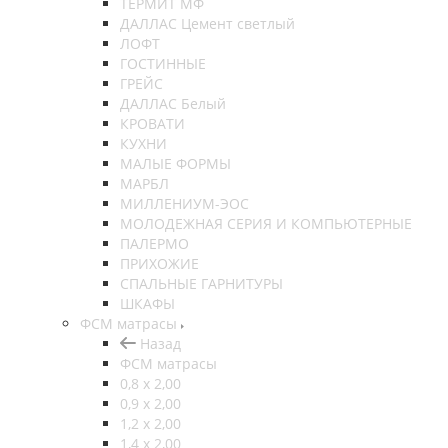
ТЕРМИТ МФ
ДАЛЛАС Цемент светлый
ЛОФТ
ГОСТИННЫЕ
ГРЕЙС
ДАЛЛАС Белый
КРОВАТИ
КУХНИ
МАЛЫЕ ФОРМЫ
МАРБЛ
МИЛЛЕНИУМ-ЭОС
МОЛОДЕЖНАЯ СЕРИЯ И КОМПЬЮТЕРНЫЕ
ПАЛЕРМО
ПРИХОЖИЕ
СПАЛЬНЫЕ ГАРНИТУРЫ
ШКАФЫ
ФСМ матрасы
Назад
ФСМ матрасы
0,8 х 2,00
0,9 х 2,00
1,2 х 2,00
1,4 х 2,00