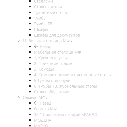
Стеллажи
Столы-книжки
Туалетные столы
Тумбы
Тумбы ТВ
Шкафы
Шкафы для документов
Мебельная столица МФ
Назад
Мебельная столица МФ
1, Кухонные углы
2. Прихожие, трюмо
3. Комоды
4. Компьютерные и письменные столы
5.Тумбы под обувь
6. Тумбы ТВ, Журнальные столы
Столы обеденные
Олмеко МФ
Назад
Олмеко МФ
33.1 Коллекция шкафов БРАНДО
МОДЕНА
МАРКО