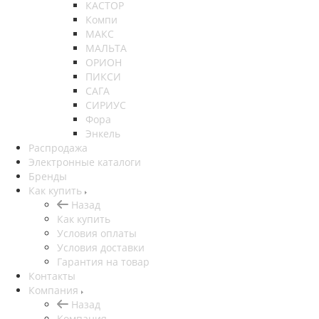
КАСТОР
Компи
МАКС
МАЛЬТА
ОРИОН
ПИКСИ
САГА
СИРИУС
Фора
Энкель
Распродажа
Электронные каталоги
Бренды
Как купить
Назад
Как купить
Условия оплаты
Условия доставки
Гарантия на товар
Контакты
Компания
Назад
Компания