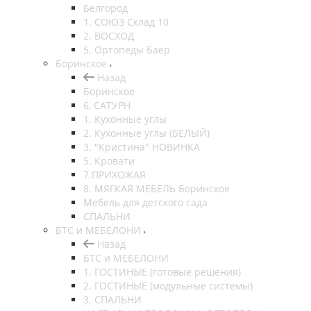
Белгород
1. СОЮЗ Склад 10
2. ВОСХОД
5. Ортопеды Баер
Боринское
Назад
Боринское
6, САТУРН
1. Кухонные углы
2. Кухонные углы (БЕЛЫЙ)
3. "Кристина" НОВИНКА
5. Кровати
7.ПРИХОЖАЯ
8. МЯГКАЯ МЕБЕЛЬ Боринское
Мебель для детского сада
СПАЛЬНИ
БТС и МЕБЕЛОНИ
Назад
БТС и МЕБЕЛОНИ
1. ГОСТИНЫЕ (готовые решения)
2. ГОСТИНЫЕ (модульные системы)
3. СПАЛЬНИ