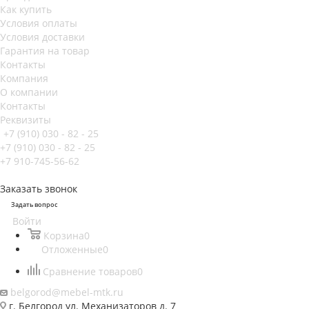
Как купить
Условия оплаты
Условия доставки
Гарантия на товар
Контакты
Компания
О компании
Контакты
Реквизиты
+7 (910) 030 - 82 - 25
+7 (910) 030 - 82 - 25
+7 910-745-56-62
Заказать звонок
Задать вопрос
Войти
Корзина
0
Отложенные
0
Сравнение товаров
0
belgorod@mebel-mtk.ru
г. Белгород ул. Механизаторов д. 7