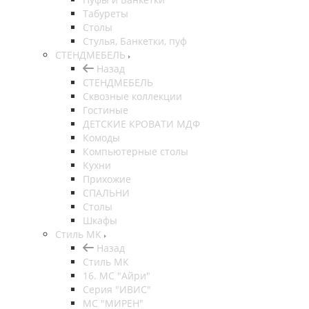
Табуреты
Столы
Стулья, Банкетки, пуф
СТЕНДМЕБЕЛЬ
Назад
СТЕНДМЕБЕЛЬ
Сквозные коллекции
Гостиные
ДЕТСКИЕ КРОВАТИ МДФ
Комоды
Компьютерные столы
Кухни
Прихожие
СПАЛЬНИ
Столы
Шкафы
Стиль МК
Назад
Стиль МК
16. МС "Айри"
Серия "ИВИС"
МС "МИРЕН"