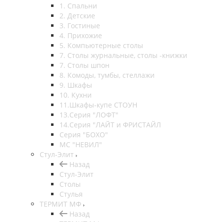
1. Спальни
2. Детские
3. Гостиные
4. Прихожие
5. Компьютерные столы
7. Столы журнальные, столы -книжки
7. Столы шпон
8. Комоды, тумбы, стеллажи
9. Шкафы
10. Кухни
11.Шкафы-купе СТОУН
13.Серия "ЛОФТ"
14.Серия "ЛАЙТ и ФРИСТАЙЛ
Серия "БОХО"
МС "НЕВИЛ"
Стул-Элит
Назад
Стул-Элит
Столы
Стулья
ТЕРМИТ МФ
Назад