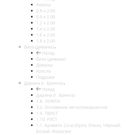
Askona
0.8 х 2.00
0.9 х 2.00
1.2 х 2.00
1.4 х 2.00
1.6 х 2.00
1.8 х 2.00
Виза (диваны)
Назад
Виза (диваны)
Диваны
Кресла
Подушки
Дарина (г. Брянск)
Назад
Дарина (г. Брянск)
1.8. ЛОФТИ
3.2. Основание металлокаркасное
1.9. ТВИСТ
1.10. РЭСТ
1.1. Кровати 2,0 м (Орех, Ольха, Чёрный,
Белый, Махагон)