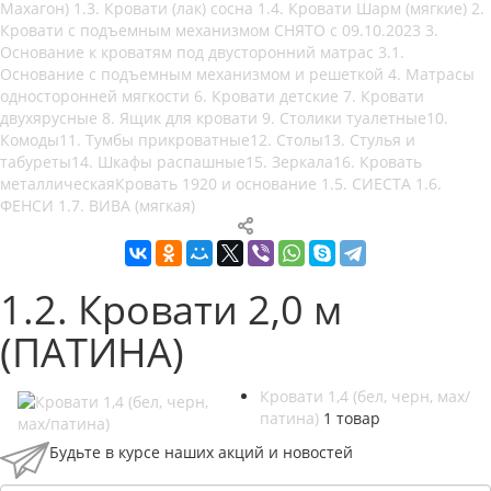
Махагон)
1.3. Кровати (лак) сосна
1.4. Кровати Шарм (мягкие)
2.
Кровати с подъемным механизмом СНЯТО с 09.10.2023
3.
Основание к кроватям под двусторонний матрас
3.1.
Основание с подъемным механизмом и решеткой
4. Матрасы
односторонней мягкости
6. Кровати детские
7. Кровати
двухярусные
8. Ящик для кровати
9. Столики туалетные
10.
Комоды
11. Тумбы прикроватные
12. Столы
13. Стулья и
табуреты
14. Шкафы распашные
15. Зеркала
16. Кровать
металлическая
Кровать 1920 и основание
1.5. СИЕСТА
1.6.
ФЕНСИ
1.7. ВИВА (мягкая)
1.2. Кровати 2,0 м
(ПАТИНА)
Кровати 1,4 (бел, черн, мах/
патина)
1 товар
Будьте в курсе наших акций и новостей