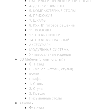
НАСТИЛЫ И ПРОЛОЖКИ, ОРТОПЕДЫ
4. ДЕТСКИЕ комнаты
5. КОМПЬЮТЕРНЫЕ СТОЛЫ
6. ПРИХОЖИЕ
7. ШКАФЫ
8. КУХНИ готовое решение
11. КОМОДЫ
12. СТОЛ-КНИЖКИ
14. СТОЛ ЖУРНАЛЬНЫЙ
АКСЕССУАРЫ
МОДУЛЬНЫЕ СИСТЕМЫ
Универсальные изделия
ВВ Мебель (столы, стулья)
Назад
ВВ Мебель (столы, стулья)
Кухни
Шкафы
1. Столы
2. Стулья
3. Кресло
Письменные столы
Askona
Назад