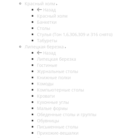
Красный холм
Назад
Красный холм
Банкетки
Столы
Стулья (Тон 1,6,306,309 и 316 снято)
Табуреты
Липецкая березка
Назад
Липецкая березка
Гостиные
Журнальные столы
Книжные полки
Комоды
Компьютерные столы
Кровати
Кухонные углы
Малые формы
Обеденные столы и группы
Обувницы
Письменные столы
Прихожие-вешалки