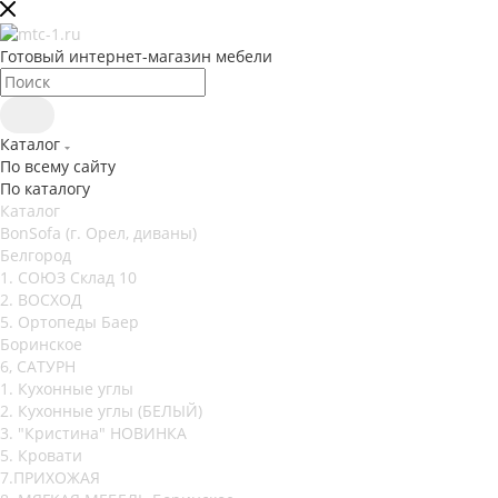
Готовый интернет-магазин мебели
Каталог
По всему сайту
По каталогу
Каталог
BonSofa (г. Орел, диваны)
Белгород
1. СОЮЗ Склад 10
2. ВОСХОД
5. Ортопеды Баер
Боринское
6, САТУРН
1. Кухонные углы
2. Кухонные углы (БЕЛЫЙ)
3. "Кристина" НОВИНКА
5. Кровати
7.ПРИХОЖАЯ