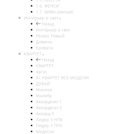
1.6. ФЕНСИ
1.7. ВИВА (мягкая)
Интерьер и свет
Назад
Интерьер и свет
Релакс Новый
Диваны
Кровати
КВАРТЕТ
Назад
КВАРТЕТ
Аргус
А1 КВАРТЕТ ВСЕ МОДЕЛИ
ДУБАЙ
Моника
Малибу
Аккордеон-1
Аккордеон-3
Аккорд-9
Лидер 3 НПБ
Лидер 3 ППУ
Медисон