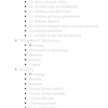
29. Журнальные столы
30. КРОВАТНЫЕ ОСНОВАНИЯ
30. Мебель для ДЕТСКИХ
31. Мягкая детские диванчики
31. Мягкая мебель
33.ШКАФЫ (модули для спальни) каркасы
34.Библиотеки НЬЮ
41. КРОВАТИ МЕТАЛЛИЧЕСКИЕ
ПРОдиван (г. Белгород)
Назад
ПРОдиван (г. Белгород)
Диваны
Кресла
Стулья
РиАл58
Назад
РиАл58
Диваны
Стулья Опора метал
Стулья Опора дерево
Стулья барные
Столики разные
Пуфы и Банкетки