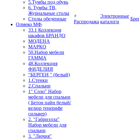
5.Тумбы под обувь
6. Тумбы ТВ,
Журнальные столы
Электронные
Столы обеденные
Бре
Распродажа
каталоги
Олмеко МФ
33.1 Коллекция
шкафов БРАНДО
МОДЕНА
МАРКО
50.Набор мебели
ГАММА
48.Коллекция
ФИДЕЛИЯ
"БЕРГЕН " (белый)
1.Стенки
2.Спальни
1" Сохо" Набор
мебели для спальни
( Бетон пайн белый/
велюр тенерифе
сильвер)
2. "Габриэлла"
Набор мебели для
спальни
3. "Лючия"