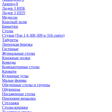
Аккорд-9
Лидер 3 НПБ
Лидер 3 ППУ
Медисон
Красный холм
Банкетки
Столы
Стулья (Тон 1,6,306,309 и 316 снято)
Табуреты
Липецкая березка
Гостиные
Журнальные столы
Книжные полки
Комоды
Компьютерные столы
Кровати
Кухонные углы
Малые формы
Обеденные столы и группы
Обувницы
Письменные столы
Прихожие-вешалки
Стеллажи
Столы-книжки
Туалетные столы