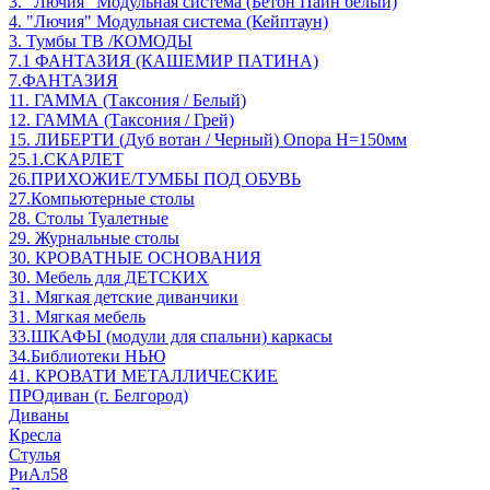
3. "Лючия" Модульная система (Бетон Пайн белый)
4. "Лючия" Модульная система (Кейптаун)
3. Тумбы ТВ /КОМОДЫ
7.1 ФАНТАЗИЯ (КАШЕМИР ПАТИНА)
7.ФАНТАЗИЯ
11. ГАММА (Таксония / Белый)
12. ГАММА (Таксония / Грей)
15. ЛИБЕРТИ (Дуб вотан / Черный) Опора Н=150мм
25.1.СКАРЛЕТ
26.ПРИХОЖИЕ/ТУМБЫ ПОД ОБУВЬ
27.Компьютерные столы
28. Столы Туалетные
29. Журнальные столы
30. КРОВАТНЫЕ ОСНОВАНИЯ
30. Мебель для ДЕТСКИХ
31. Мягкая детские диванчики
31. Мягкая мебель
33.ШКАФЫ (модули для спальни) каркасы
34.Библиотеки НЬЮ
41. КРОВАТИ МЕТАЛЛИЧЕСКИЕ
ПРОдиван (г. Белгород)
Диваны
Кресла
Стулья
РиАл58