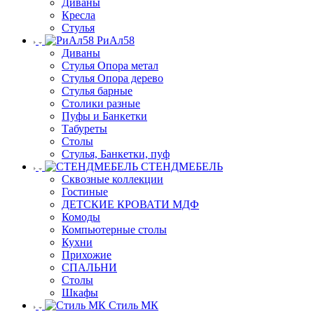
Диваны
Кресла
Стулья
РиАл58
Диваны
Стулья Опора метал
Стулья Опора дерево
Стулья барные
Столики разные
Пуфы и Банкетки
Табуреты
Столы
Стулья, Банкетки, пуф
СТЕНДМЕБЕЛЬ
Сквозные коллекции
Гостиные
ДЕТСКИЕ КРОВАТИ МДФ
Комоды
Компьютерные столы
Кухни
Прихожие
СПАЛЬНИ
Столы
Шкафы
Стиль МК