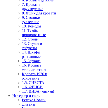
6. Кровати детские
7. Кровати
двухярусные
8. Ящик для кровати
9. Столики
туалетные
10. Комоды
11. Тумбы
прикроватные
12. Столы
13. Стулья и
табуреты
14. Шкафы
распашные
15. Зеркала
16. Кровать
металлическая
Кровать 1920 и
основание
1.5. СИЕСТА
1.6. ФЕНСИ
1.7. ВИВА (мягкая)
Интерьер и свет
Релакс Новый
Диваны