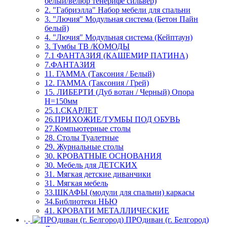
белый/велюр тенерифе сильвер)
2. "Габриэлла" Набор мебели для спальни
3. "Лючия" Модульная система (Бетон Пайн
белый)
4. "Лючия" Модульная система (Кейптаун)
3. Тумбы ТВ /КОМОДЫ
7.1 ФАНТАЗИЯ (КАШЕМИР ПАТИНА)
7.ФАНТАЗИЯ
11. ГАММА (Таксония / Белый)
12. ГАММА (Таксония / Грей)
15. ЛИБЕРТИ (Дуб вотан / Черный) Опора
Н=150мм
25.1.СКАРЛЕТ
26.ПРИХОЖИЕ/ТУМБЫ ПОД ОБУВЬ
27.Компьютерные столы
28. Столы Туалетные
29. Журнальные столы
30. КРОВАТНЫЕ ОСНОВАНИЯ
30. Мебель для ДЕТСКИХ
31. Мягкая детские диванчики
31. Мягкая мебель
33.ШКАФЫ (модули для спальни) каркасы
34.Библиотеки НЬЮ
41. КРОВАТИ МЕТАЛЛИЧЕСКИЕ
ПРОдиван (г. Белгород)