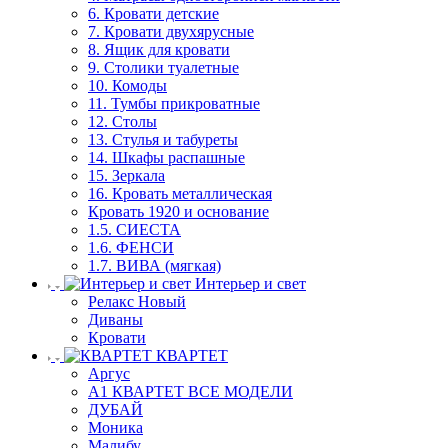
6. Кровати детские
7. Кровати двухярусные
8. Ящик для кровати
9. Столики туалетные
10. Комоды
11. Тумбы прикроватные
12. Столы
13. Стулья и табуреты
14. Шкафы распашные
15. Зеркала
16. Кровать металлическая
Кровать 1920 и основание
1.5. СИЕСТА
1.6. ФЕНСИ
1.7. ВИВА (мягкая)
Интерьер и свет
Релакс Новый
Диваны
Кровати
КВАРТЕТ
Аргус
А1 КВАРТЕТ ВСЕ МОДЕЛИ
ДУБАЙ
Моника
Малибу