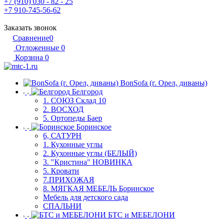
+7 (910) 030 - 82 - 25
+7 910-745-56-62
Заказать звонок
Сравнение
0
Отложенные
0
Корзина
0
BonSofa (г. Орел, диваны)
Белгород
1. СОЮЗ Склад 10
2. ВОСХОД
5. Ортопеды Баер
Боринское
6, САТУРН
1. Кухонные углы
2. Кухонные углы (БЕЛЫЙ)
3. "Кристина" НОВИНКА
5. Кровати
7.ПРИХОЖАЯ
8. МЯГКАЯ МЕБЕЛЬ Боринское
Мебель для детского сада
СПАЛЬНИ
БТС и МЕБЕЛОНИ