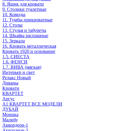
8. Ящик для кровати
9. Столики туалетные
10. Комоды
11. Тумбы прикроватные
12. Столы
13. Стулья и табуреты
14. Шкафы распашные
15. Зеркала
16. Кровать металлическая
Кровать 1920 и основание
1.5. СИЕСТА
1.6. ФЕНСИ
1.7. ВИВА (мягкая)
Интерьер и свет
Релакс Новый
Диваны
Кровати
КВАРТЕТ
Аргус
А1 КВАРТЕТ ВСЕ МОДЕЛИ
ДУБАЙ
Моника
Малибу
Аккордеон-1
Аккордеон-3