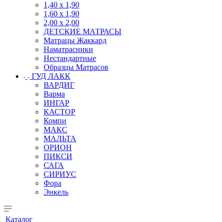
1,40 х 1,90
1,60 х 1,90
2,00 х 2,00
ДЕТСКИЕ МАТРАСЫ
Матрацы Жаккард
Наматрасники
Нестандартные
Образцы Матрасов
ГУД ЛАКК
ВАРДИГ
Варма
ИНГАР
КАСТОР
Компи
МАКС
МАЛЬТА
ОРИОН
ПИКСИ
САГА
СИРИУС
Фора
Энкель
Каталог