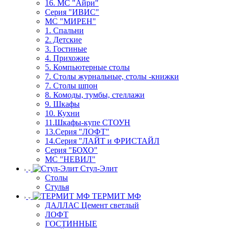
16. МС "Айри"
Серия "ИВИС"
МС "МИРЕН"
1. Спальни
2. Детские
3. Гостиные
4. Прихожие
5. Компьютерные столы
7. Столы журнальные, столы -книжки
7. Столы шпон
8. Комоды, тумбы, стеллажи
9. Шкафы
10. Кухни
11.Шкафы-купе СТОУН
13.Серия "ЛОФТ"
14.Серия "ЛАЙТ и ФРИСТАЙЛ
Серия "БОХО"
МС "НЕВИЛ"
Стул-Элит
Столы
Стулья
ТЕРМИТ МФ
ДАЛЛАС Цемент светлый
ЛОФТ
ГОСТИННЫЕ