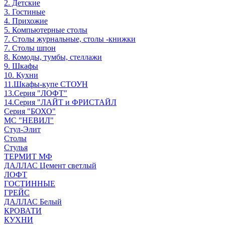
2. Детские
3. Гостиные
4. Прихожие
5. Компьютерные столы
7. Столы журнальные, столы -книжки
7. Столы шпон
8. Комоды, тумбы, стеллажи
9. Шкафы
10. Кухни
11.Шкафы-купе СТОУН
13.Серия "ЛОФТ"
14.Серия "ЛАЙТ и ФРИСТАЙЛ
Серия "БОХО"
МС "НЕВИЛ"
Стул-Элит
Столы
Стулья
ТЕРМИТ МФ
ДАЛЛАС Цемент светлый
ЛОФТ
ГОСТИННЫЕ
ГРЕЙС
ДАЛЛАС Белый
КРОВАТИ
КУХНИ