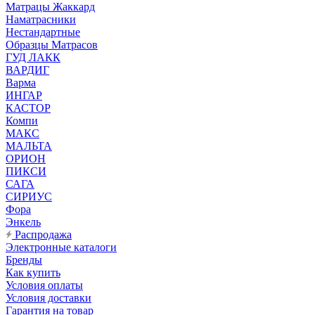
Матрацы Жаккард
Наматрасники
Нестандартные
Образцы Матрасов
ГУД ЛАКК
ВАРДИГ
Варма
ИНГАР
КАСТОР
Компи
МАКС
МАЛЬТА
ОРИОН
ПИКСИ
САГА
СИРИУС
Фора
Энкель
Распродажа
Электронные каталоги
Бренды
Как купить
Условия оплаты
Условия доставки
Гарантия на товар