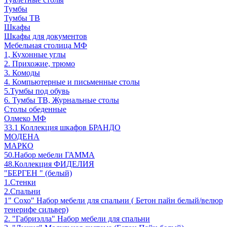
Тумбы
Тумбы ТВ
Шкафы
Шкафы для документов
Мебельная столица МФ
1, Кухонные углы
2. Прихожие, трюмо
3. Комоды
4. Компьютерные и письменные столы
5.Тумбы под обувь
6. Тумбы ТВ, Журнальные столы
Столы обеденные
Олмеко МФ
33.1 Коллекция шкафов БРАНДО
МОДЕНА
МАРКО
50.Набор мебели ГАММА
48.Коллекция ФИДЕЛИЯ
"БЕРГЕН " (белый)
1.Стенки
2.Спальни
1" Сохо" Набор мебели для спальни ( Бетон пайн белый/велюр
тенерифе сильвер)
2. "Габриэлла" Набор мебели для спальни