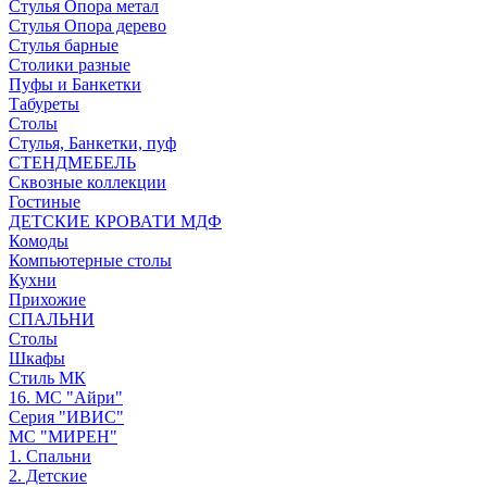
Стулья Опора метал
Стулья Опора дерево
Стулья барные
Столики разные
Пуфы и Банкетки
Табуреты
Столы
Стулья, Банкетки, пуф
СТЕНДМЕБЕЛЬ
Сквозные коллекции
Гостиные
ДЕТСКИЕ КРОВАТИ МДФ
Комоды
Компьютерные столы
Кухни
Прихожие
СПАЛЬНИ
Столы
Шкафы
Стиль МК
16. МС "Айри"
Серия "ИВИС"
МС "МИРЕН"
1. Спальни
2. Детские