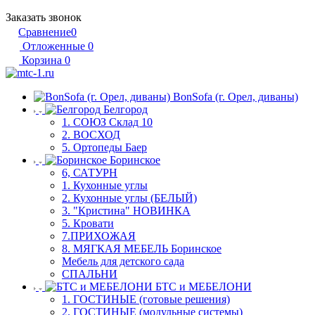
Заказать звонок
Сравнение
0
Отложенные
0
Корзина
0
BonSofa (г. Орел, диваны)
Белгород
1. СОЮЗ Склад 10
2. ВОСХОД
5. Ортопеды Баер
Боринское
6, САТУРН
1. Кухонные углы
2. Кухонные углы (БЕЛЫЙ)
3. "Кристина" НОВИНКА
5. Кровати
7.ПРИХОЖАЯ
8. МЯГКАЯ МЕБЕЛЬ Боринское
Мебель для детского сада
СПАЛЬНИ
БТС и МЕБЕЛОНИ
1. ГОСТИНЫЕ (готовые решения)
2. ГОСТИНЫЕ (модульные системы)