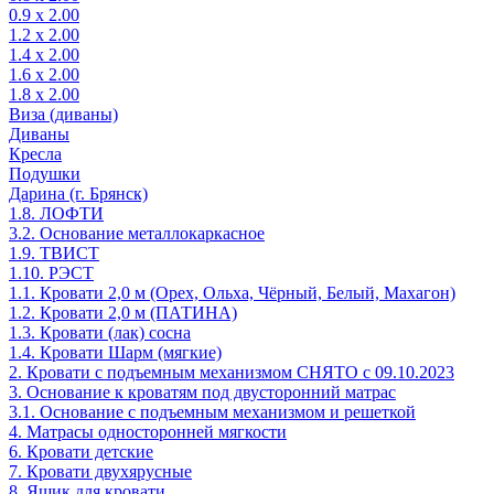
0.9 х 2.00
1.2 х 2.00
1.4 х 2.00
1.6 х 2.00
1.8 х 2.00
Виза (диваны)
Диваны
Кресла
Подушки
Дарина (г. Брянск)
1.8. ЛОФТИ
3.2. Основание металлокаркасное
1.9. ТВИСТ
1.10. РЭСТ
1.1. Кровати 2,0 м (Орех, Ольха, Чёрный, Белый, Махагон)
1.2. Кровати 2,0 м (ПАТИНА)
1.3. Кровати (лак) сосна
1.4. Кровати Шарм (мягкие)
2. Кровати с подъемным механизмом СНЯТО с 09.10.2023
3. Основание к кроватям под двусторонний матрас
3.1. Основание с подъемным механизмом и решеткой
4. Матрасы односторонней мягкости
6. Кровати детские
7. Кровати двухярусные
8. Ящик для кровати