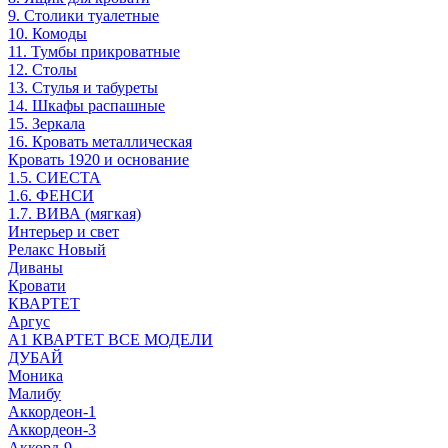
9. Столики туалетные
10. Комоды
11. Тумбы прикроватные
12. Столы
13. Стулья и табуреты
14. Шкафы распашные
15. Зеркала
16. Кровать металлическая
Кровать 1920 и основание
1.5. СИЕСТА
1.6. ФЕНСИ
1.7. ВИВА (мягкая)
Интерьер и свет
Релакс Новый
Диваны
Кровати
КВАРТЕТ
Аргус
А1 КВАРТЕТ ВСЕ МОДЕЛИ
ДУБАЙ
Моника
Малибу
Аккордеон-1
Аккордеон-3
Аккорд-9