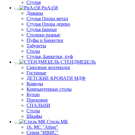
Стулья
РиАл58
Диваны
Стулья Опора метал
Стулья Опора дерево
Стулья барные
Столики разные
Пуфы и Банкетки
Табуреты
Столы
Стулья, Банкетки, пуф
СТЕНДМЕБЕЛЬ
Сквозные коллекции
Гостиные
ДЕТСКИЕ КРОВАТИ МДФ
Комоды
Компьютерные столы
Кухни
Прихожие
СПАЛЬНИ
Столы
Шкафы
Стиль МК
16. МС "Айри"
Серия "ИВИС"