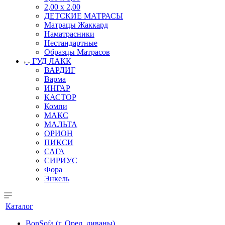
2,00 х 2,00
ДЕТСКИЕ МАТРАСЫ
Матрацы Жаккард
Наматрасники
Нестандартные
Образцы Матрасов
ГУД ЛАКК
ВАРДИГ
Варма
ИНГАР
КАСТОР
Компи
МАКС
МАЛЬТА
ОРИОН
ПИКСИ
САГА
СИРИУС
Фора
Энкель
Каталог
BonSofa (г. Орел, диваны)