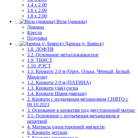
1.4 х 2.00
1.6 х 2.00
1.8 х 2.00
Виза (диваны)
Диваны
Кресла
Подушки
Дарина (г. Брянск)
1.8. ЛОФТИ
3.2. Основание металлокаркасное
1.9. ТВИСТ
1.10. РЭСТ
1.1. Кровати 2,0 м (Орех, Ольха, Чёрный, Белый,
Махагон)
1.2. Кровати 2,0 м (ПАТИНА)
1.3. Кровати (лак) сосна
1.4. Кровати Шарм (мягкие)
2. Кровати с подъемным механизмом СНЯТО с
09.10.2023
3. Основание к кроватям под двусторонний матрас
3.1. Основание с подъемным механизмом и
решеткой
4. Матрасы односторонней мягкости
6. Кровати детские
7. Кровати двухярусные