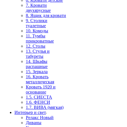
6. Кровати детские
7. Кровати
двухярусные
8. Ящик для кровати
9. Столики
туалетные
10. Комоды
11. Тумбы
прикроватные
12. Столы
13. Стулья и
табуреты
14. Шкафы
распашные
15. Зеркала
16. Кровать
металлическая
Кровать 1920 и
основание
1.5. СИЕСТА
1.6. ФЕНСИ
1.7. ВИВА (мягкая)
Интерьер и свет
Релакс Новый
Диваны