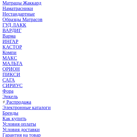
Матрацы Жаккард
Наматрасники
Нестандартные
Образцы Матрасов
ГУД ЛАКК
ВАРДИГ
Варма
ИНГАР
КАСТОР
Компи
МАКС
МАЛЬТА
ОРИОН
ПИКСИ
САГА
СИРИУС
Фора
Энкель
Распродажа
Электронные каталоги
Бренды
Как купить
Условия оплаты
Условия доставки
Гарантия на товар