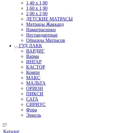
1,40 х 1,90
1,60 х 1,90
2,00 х 2,00
ДЕТСКИЕ МАТРАСЫ
Матрацы Жаккард
Наматрасники
Нестандартные
Образцы Матрасов
ГУД ЛАКК
ВАРДИГ
Варма
ИНГАР
КАСТОР
Компи
МАКС
МАЛЬТА
ОРИОН
ПИКСИ
САГА
СИРИУС
Фора
Энкель
Каталог