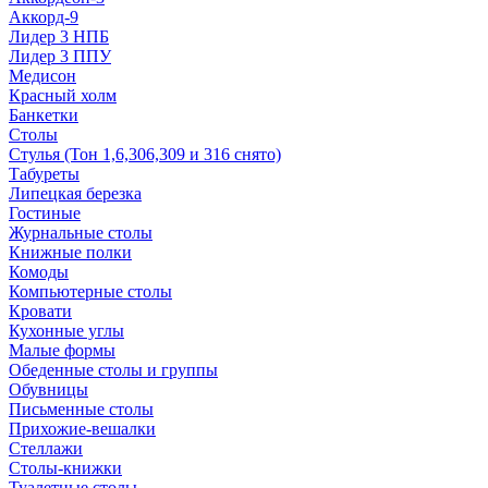
Аккорд-9
Лидер 3 НПБ
Лидер 3 ППУ
Медисон
Красный холм
Банкетки
Столы
Стулья (Тон 1,6,306,309 и 316 снято)
Табуреты
Липецкая березка
Гостиные
Журнальные столы
Книжные полки
Комоды
Компьютерные столы
Кровати
Кухонные углы
Малые формы
Обеденные столы и группы
Обувницы
Письменные столы
Прихожие-вешалки
Стеллажи
Столы-книжки
Туалетные столы