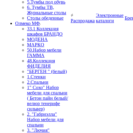
5.Тумбы под обувь
6. Тумбы ТВ,
Журнальные столы
Электронные
Столы обеденные
Бре
Распродажа
каталоги
Олмеко МФ
33.1 Коллекция
шкафов БРАНДО
МОДЕНА
МАРКО
50.Набор мебели
ГАММА
48.Коллекция
ФИДЕЛИЯ
"БЕРГЕН " (белый)
1.Стенки
2.Спальни
1" Сохо" Набор
мебели для спальни
( Бетон пайн белый/
велюр тенерифе
сильвер)
2. "Габриэлла"
Набор мебели для
спальни
3. "Лючия"