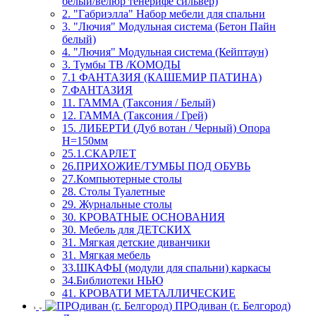
белый/велюр тенерифе сильвер)
2. "Габриэлла" Набор мебели для спальни
3. "Лючия" Модульная система (Бетон Пайн
белый)
4. "Лючия" Модульная система (Кейптаун)
3. Тумбы ТВ /КОМОДЫ
7.1 ФАНТАЗИЯ (КАШЕМИР ПАТИНА)
7.ФАНТАЗИЯ
11. ГАММА (Таксония / Белый)
12. ГАММА (Таксония / Грей)
15. ЛИБЕРТИ (Дуб вотан / Черный) Опора
Н=150мм
25.1.СКАРЛЕТ
26.ПРИХОЖИЕ/ТУМБЫ ПОД ОБУВЬ
27.Компьютерные столы
28. Столы Туалетные
29. Журнальные столы
30. КРОВАТНЫЕ ОСНОВАНИЯ
30. Мебель для ДЕТСКИХ
31. Мягкая детские диванчики
31. Мягкая мебель
33.ШКАФЫ (модули для спальни) каркасы
34.Библиотеки НЬЮ
41. КРОВАТИ МЕТАЛЛИЧЕСКИЕ
ПРОдиван (г. Белгород)