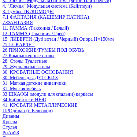
3. "Лючия" Модульная система (Бетон Пайн белый)
4. "Лючия" Модульная система (Кейптаун)
3. Тумбы ТВ /КОМОДЫ
7.1 ФАНТАЗИЯ (КАШЕМИР ПАТИНА)
7.ФАНТАЗИЯ
11. ГАММА (Таксония / Белый)
12. ГАММА (Таксония / Грей)
15. ЛИБЕРТИ (Дуб вотан / Черный) Опора Н=150мм
25.1.СКАРЛЕТ
26.ПРИХОЖИЕ/ТУМБЫ ПОД ОБУВЬ
27.Компьютерные столы
28. Столы Туалетные
29. Журнальные столы
30. КРОВАТНЫЕ ОСНОВАНИЯ
30. Мебель для ДЕТСКИХ
31. Мягкая детские диванчики
31. Мягкая мебель
33.ШКАФЫ (модули для спальни) каркасы
34.Библиотеки НЬЮ
41. КРОВАТИ МЕТАЛЛИЧЕСКИЕ
ПРОдиван (г. Белгород)
Диваны
Кресла
Стулья
РиАл58