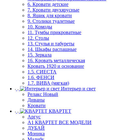
6. Кровати детские
7. Кровати двухярусные
8. Ящик для кровати
9. Столики туалетные
10. Комоды
11. Тумбы прикроватные
12. Столы
13. Стулья и табуреты
14. Шкафы распашные
15. Зеркала
16. Кровать металлическая
Кровать 1920 и основание
1.5. СИЕСТА
1.6. ФЕНСИ
1.7. ВИВА (мягкая)
Интерьер и свет
Релакс Новый
Диваны
Кровати
КВАРТЕТ
Аргус
А1 КВАРТЕТ ВСЕ МОДЕЛИ
ДУБАЙ
Моника
Малибу