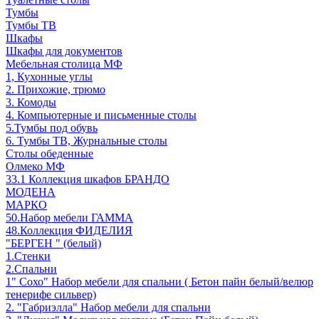
Тумбы
Тумбы ТВ
Шкафы
Шкафы для документов
Мебельная столица МФ
1, Кухонные углы
2. Прихожие, трюмо
3. Комоды
4. Компьютерные и письменные столы
5.Тумбы под обувь
6. Тумбы ТВ, Журнальные столы
Столы обеденные
Олмеко МФ
33.1 Коллекция шкафов БРАНДО
МОДЕНА
МАРКО
50.Набор мебели ГАММА
48.Коллекция ФИДЕЛИЯ
"БЕРГЕН " (белый)
1.Стенки
2.Спальни
1" Сохо" Набор мебели для спальни ( Бетон пайн белый/велюр
тенерифе сильвер)
2. "Габриэлла" Набор мебели для спальни