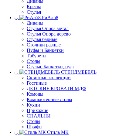
Диваны
Кресла
Стулья
РиАл58
Диваны
Стулья Опора метал
Стулья Опора дерево
Стулья барные
Столики разные
Пуфы и Банкетки
Табуреты
Столы
Стулья, Банкетки, пуф
СТЕНДМЕБЕЛЬ
Сквозные коллекции
Гостиные
ДЕТСКИЕ КРОВАТИ МДФ
Комоды
Компьютерные столы
Кухни
Прихожие
СПАЛЬНИ
Столы
Шкафы
Стиль МК