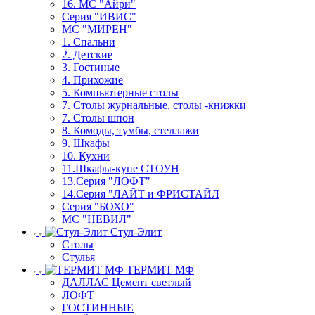
16. МС "Айри"
Серия "ИВИС"
МС "МИРЕН"
1. Спальни
2. Детские
3. Гостиные
4. Прихожие
5. Компьютерные столы
7. Столы журнальные, столы -книжки
7. Столы шпон
8. Комоды, тумбы, стеллажи
9. Шкафы
10. Кухни
11.Шкафы-купе СТОУН
13.Серия "ЛОФТ"
14.Серия "ЛАЙТ и ФРИСТАЙЛ
Серия "БОХО"
МС "НЕВИЛ"
Стул-Элит
Столы
Стулья
ТЕРМИТ МФ
ДАЛЛАС Цемент светлый
ЛОФТ
ГОСТИННЫЕ