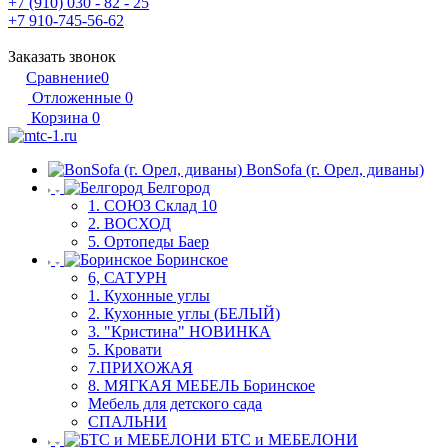
+7 (910) 030 - 82 - 25
+7 910-745-56-62
Заказать звонок
Сравнение
0
Отложенные
0
Корзина
0
BonSofa (г. Орел, диваны)
Белгород
1. СОЮЗ Склад 10
2. ВОСХОД
5. Ортопеды Баер
Боринское
6, САТУРН
1. Кухонные углы
2. Кухонные углы (БЕЛЫЙ)
3. "Кристина" НОВИНКА
5. Кровати
7.ПРИХОЖАЯ
8. МЯГКАЯ МЕБЕЛЬ Боринское
Мебель для детского сада
СПАЛЬНИ
БТС и МЕБЕЛОНИ