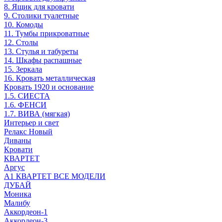
8. Ящик для кровати
9. Столики туалетные
10. Комоды
11. Тумбы прикроватные
12. Столы
13. Стулья и табуреты
14. Шкафы распашные
15. Зеркала
16. Кровать металлическая
Кровать 1920 и основание
1.5. СИЕСТА
1.6. ФЕНСИ
1.7. ВИВА (мягкая)
Интерьер и свет
Релакс Новый
Диваны
Кровати
КВАРТЕТ
Аргус
А1 КВАРТЕТ ВСЕ МОДЕЛИ
ДУБАЙ
Моника
Малибу
Аккордеон-1
Аккордеон-3