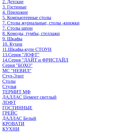
2. Детские
3. Гостиные
4. Прихожие
5. Компьютерные столы
7. Столы журнальные, столы -книжки
7. Столы шпон
8. Комоды, тумбы, стеллажи
9. Шкафы
10. Кухни
11.Шкафы-купе СТОУН
13.Серия "ЛОФТ"
14.Серия "ЛАЙТ и ФРИСТАЙЛ
Серия "БОХО"
МС "НЕВИЛ"
Стул-Элит
Столы
Стулья
ТЕРМИТ МФ
ДАЛЛАС Цемент светлый
ЛОФТ
ГОСТИННЫЕ
ГРЕЙС
ДАЛЛАС Белый
КРОВАТИ
КУХНИ