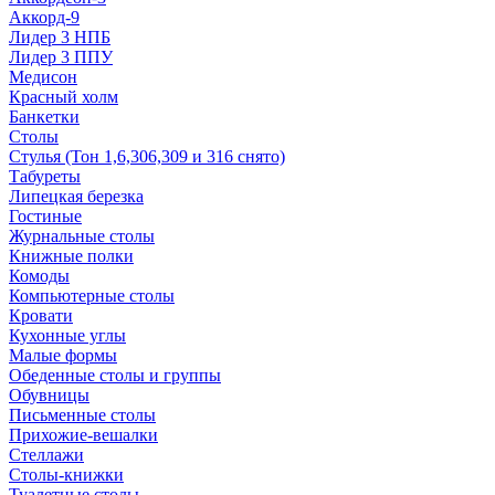
Аккорд-9
Лидер 3 НПБ
Лидер 3 ППУ
Медисон
Красный холм
Банкетки
Столы
Стулья (Тон 1,6,306,309 и 316 снято)
Табуреты
Липецкая березка
Гостиные
Журнальные столы
Книжные полки
Комоды
Компьютерные столы
Кровати
Кухонные углы
Малые формы
Обеденные столы и группы
Обувницы
Письменные столы
Прихожие-вешалки
Стеллажи
Столы-книжки
Туалетные столы