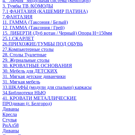
4. "Лючия" Модульная система (Кейптаун)
3. Тумбы ТВ /КОМОДЫ
7.1 ФАНТАЗИЯ (КАШЕМИР ПАТИНА)
7.ФАНТАЗИЯ
11. ГАММА (Таксония / Белый)
12. ГАММА (Таксония / Грей)
15. ЛИБЕРТИ (Дуб вотан / Черный) Опора Н=150мм
25.1.СКАРЛЕТ
26.ПРИХОЖИЕ/ТУМБЫ ПОД ОБУВЬ
27.Компьютерные столы
28. Столы Туалетные
29. Журнальные столы
30. КРОВАТНЫЕ ОСНОВАНИЯ
30. Мебель для ДЕТСКИХ
31. Мягкая детские диванчики
31. Мягкая мебель
33.ШКАФЫ (модули для спальни) каркасы
34.Библиотеки НЬЮ
41. КРОВАТИ МЕТАЛЛИЧЕСКИЕ
ПРОдиван (г. Белгород)
Диваны
Кресла
Стулья
РиАл58
Диваны