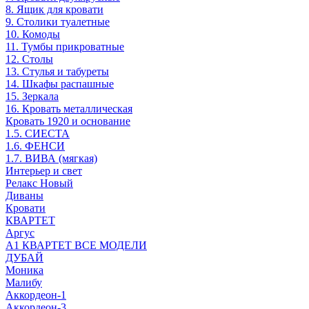
8. Ящик для кровати
9. Столики туалетные
10. Комоды
11. Тумбы прикроватные
12. Столы
13. Стулья и табуреты
14. Шкафы распашные
15. Зеркала
16. Кровать металлическая
Кровать 1920 и основание
1.5. СИЕСТА
1.6. ФЕНСИ
1.7. ВИВА (мягкая)
Интерьер и свет
Релакс Новый
Диваны
Кровати
КВАРТЕТ
Аргус
А1 КВАРТЕТ ВСЕ МОДЕЛИ
ДУБАЙ
Моника
Малибу
Аккордеон-1
Аккордеон-3