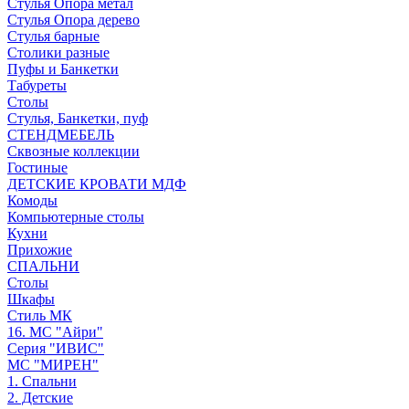
Стулья Опора метал
Стулья Опора дерево
Стулья барные
Столики разные
Пуфы и Банкетки
Табуреты
Столы
Стулья, Банкетки, пуф
СТЕНДМЕБЕЛЬ
Сквозные коллекции
Гостиные
ДЕТСКИЕ КРОВАТИ МДФ
Комоды
Компьютерные столы
Кухни
Прихожие
СПАЛЬНИ
Столы
Шкафы
Стиль МК
16. МС "Айри"
Серия "ИВИС"
МС "МИРЕН"
1. Спальни
2. Детские