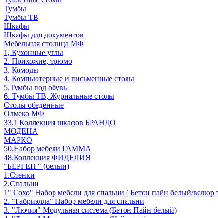
Тумбы
Тумбы ТВ
Шкафы
Шкафы для документов
Мебельная столица МФ
1, Кухонные углы
2. Прихожие, трюмо
3. Комоды
4. Компьютерные и письменные столы
5.Тумбы под обувь
6. Тумбы ТВ, Журнальные столы
Столы обеденные
Олмеко МФ
33.1 Коллекция шкафов БРАНДО
МОДЕНА
МАРКО
50.Набор мебели ГАММА
48.Коллекция ФИДЕЛИЯ
"БЕРГЕН " (белый)
1.Стенки
2.Спальни
1" Сохо" Набор мебели для спальни ( Бетон пайн белый/велюр 
2. "Габриэлла" Набор мебели для спальни
3. "Лючия" Модульная система (Бетон Пайн белый)