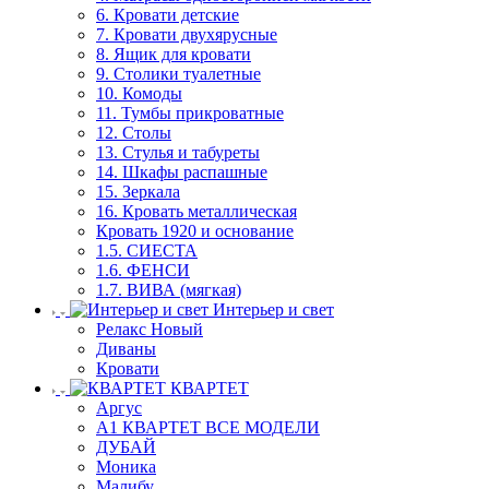
6. Кровати детские
7. Кровати двухярусные
8. Ящик для кровати
9. Столики туалетные
10. Комоды
11. Тумбы прикроватные
12. Столы
13. Стулья и табуреты
14. Шкафы распашные
15. Зеркала
16. Кровать металлическая
Кровать 1920 и основание
1.5. СИЕСТА
1.6. ФЕНСИ
1.7. ВИВА (мягкая)
Интерьер и свет
Релакс Новый
Диваны
Кровати
КВАРТЕТ
Аргус
А1 КВАРТЕТ ВСЕ МОДЕЛИ
ДУБАЙ
Моника
Малибу