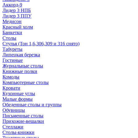
Аккорд-9
Лидер 3 НПБ
Лидер 3 ППУ
Медисон
Красный холм
Банкетки
Столы
Стулья (Тон 1,6,306,309 и 316 снято)
Табуреты
Липецкая березка
Гостиные
Журнальные столы
Книжные полки
Комоды
Компьютерные столы
Кровати
Кухонные углы
Малые формы
Обеденные столы и группы
Обувницы
Письменные столы
Прихожие-вешалки
Стеллажи
Столы-книжки
Туалетные столы