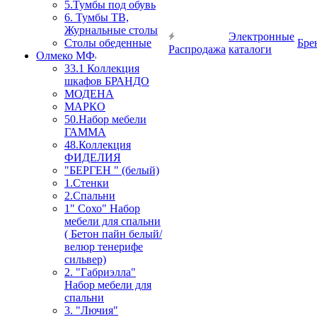
5.Тумбы под обувь
6. Тумбы ТВ,
Журнальные столы
Электронные
Столы обеденные
Бре
Распродажа
каталоги
Олмеко МФ
33.1 Коллекция
шкафов БРАНДО
МОДЕНА
МАРКО
50.Набор мебели
ГАММА
48.Коллекция
ФИДЕЛИЯ
"БЕРГЕН " (белый)
1.Стенки
2.Спальни
1" Сохо" Набор
мебели для спальни
( Бетон пайн белый/
велюр тенерифе
сильвер)
2. "Габриэлла"
Набор мебели для
спальни
3. "Лючия"