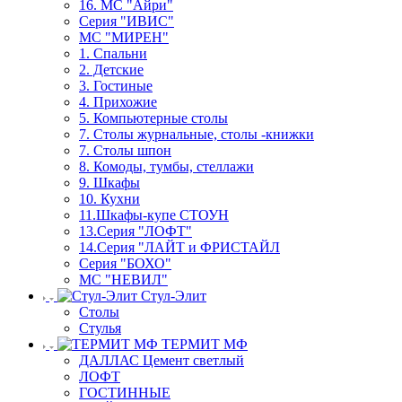
16. МС "Айри"
Серия "ИВИС"
МС "МИРЕН"
1. Спальни
2. Детские
3. Гостиные
4. Прихожие
5. Компьютерные столы
7. Столы журнальные, столы -книжки
7. Столы шпон
8. Комоды, тумбы, стеллажи
9. Шкафы
10. Кухни
11.Шкафы-купе СТОУН
13.Серия "ЛОФТ"
14.Серия "ЛАЙТ и ФРИСТАЙЛ
Серия "БОХО"
МС "НЕВИЛ"
Стул-Элит
Столы
Стулья
ТЕРМИТ МФ
ДАЛЛАС Цемент светлый
ЛОФТ
ГОСТИННЫЕ