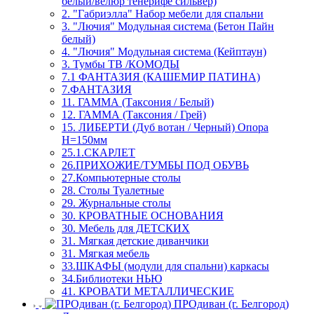
белый/велюр тенерифе сильвер)
2. "Габриэлла" Набор мебели для спальни
3. "Лючия" Модульная система (Бетон Пайн
белый)
4. "Лючия" Модульная система (Кейптаун)
3. Тумбы ТВ /КОМОДЫ
7.1 ФАНТАЗИЯ (КАШЕМИР ПАТИНА)
7.ФАНТАЗИЯ
11. ГАММА (Таксония / Белый)
12. ГАММА (Таксония / Грей)
15. ЛИБЕРТИ (Дуб вотан / Черный) Опора
Н=150мм
25.1.СКАРЛЕТ
26.ПРИХОЖИЕ/ТУМБЫ ПОД ОБУВЬ
27.Компьютерные столы
28. Столы Туалетные
29. Журнальные столы
30. КРОВАТНЫЕ ОСНОВАНИЯ
30. Мебель для ДЕТСКИХ
31. Мягкая детские диванчики
31. Мягкая мебель
33.ШКАФЫ (модули для спальни) каркасы
34.Библиотеки НЬЮ
41. КРОВАТИ МЕТАЛЛИЧЕСКИЕ
ПРОдиван (г. Белгород)