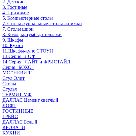
2. Детские
3. Гостиные
4. Прихожие
5. Компьютерные столы
7. Столы журнальные, столы -книжки
7. Столы шпон
8. Комоды, тумбы, стеллажи
9. Шкафы
10. Кухни
11.Шкафы-купе СТОУН
13.Серия "ЛОФТ"
14.Серия "ЛАЙТ и ФРИСТАЙЛ
Серия "БОХО"
МС "НЕВИЛ"
Стул-Элит
Столы
Стулья
ТЕРМИТ МФ
ДАЛЛАС Цемент светлый
ЛОФТ
ГОСТИННЫЕ
ГРЕЙС
ДАЛЛАС Белый
КРОВАТИ
КУХНИ