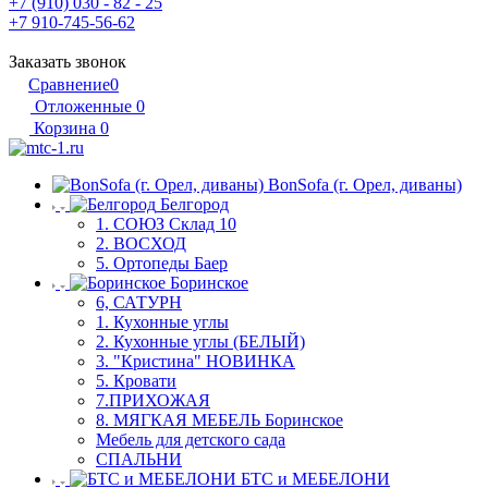
+7 (910) 030 - 82 - 25
+7 910-745-56-62
Заказать звонок
Сравнение
0
Отложенные
0
Корзина
0
BonSofa (г. Орел, диваны)
Белгород
1. СОЮЗ Склад 10
2. ВОСХОД
5. Ортопеды Баер
Боринское
6, САТУРН
1. Кухонные углы
2. Кухонные углы (БЕЛЫЙ)
3. "Кристина" НОВИНКА
5. Кровати
7.ПРИХОЖАЯ
8. МЯГКАЯ МЕБЕЛЬ Боринское
Мебель для детского сада
СПАЛЬНИ
БТС и МЕБЕЛОНИ