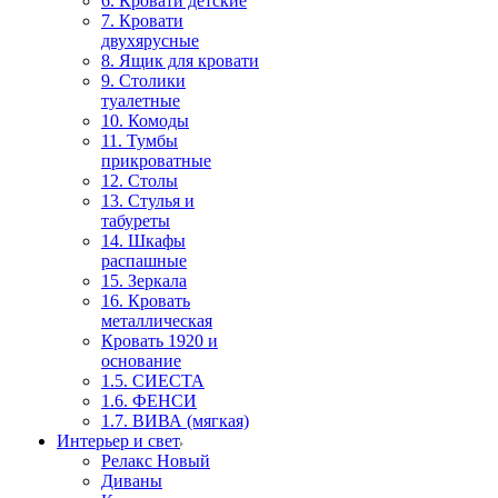
6. Кровати детские
7. Кровати
двухярусные
8. Ящик для кровати
9. Столики
туалетные
10. Комоды
11. Тумбы
прикроватные
12. Столы
13. Стулья и
табуреты
14. Шкафы
распашные
15. Зеркала
16. Кровать
металлическая
Кровать 1920 и
основание
1.5. СИЕСТА
1.6. ФЕНСИ
1.7. ВИВА (мягкая)
Интерьер и свет
Релакс Новый
Диваны