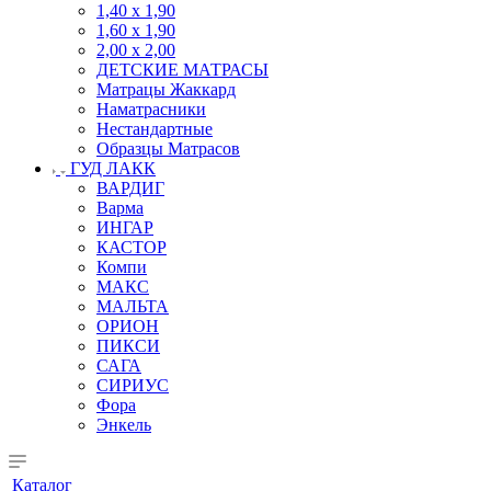
1,40 х 1,90
1,60 х 1,90
2,00 х 2,00
ДЕТСКИЕ МАТРАСЫ
Матрацы Жаккард
Наматрасники
Нестандартные
Образцы Матрасов
ГУД ЛАКК
ВАРДИГ
Варма
ИНГАР
КАСТОР
Компи
МАКС
МАЛЬТА
ОРИОН
ПИКСИ
САГА
СИРИУС
Фора
Энкель
Каталог