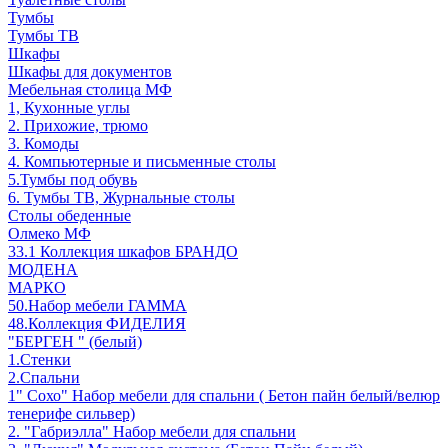
Тумбы
Тумбы ТВ
Шкафы
Шкафы для документов
Мебельная столица МФ
1, Кухонные углы
2. Прихожие, трюмо
3. Комоды
4. Компьютерные и письменные столы
5.Тумбы под обувь
6. Тумбы ТВ, Журнальные столы
Столы обеденные
Олмеко МФ
33.1 Коллекция шкафов БРАНДО
МОДЕНА
МАРКО
50.Набор мебели ГАММА
48.Коллекция ФИДЕЛИЯ
"БЕРГЕН " (белый)
1.Стенки
2.Спальни
1" Сохо" Набор мебели для спальни ( Бетон пайн белый/велюр
тенерифе сильвер)
2. "Габриэлла" Набор мебели для спальни