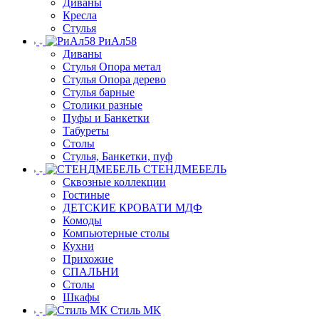
Диваны
Кресла
Стулья
РиАл58
Диваны
Стулья Опора метал
Стулья Опора дерево
Стулья барные
Столики разные
Пуфы и Банкетки
Табуреты
Столы
Стулья, Банкетки, пуф
СТЕНДМЕБЕЛЬ
Сквозные коллекции
Гостиные
ДЕТСКИЕ КРОВАТИ МДФ
Комоды
Компьютерные столы
Кухни
Прихожие
СПАЛЬНИ
Столы
Шкафы
Стиль МК