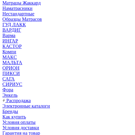
Матрацы Жаккард
Наматрасники
Нестандартные
Образцы Матрасов
ГУД ЛАКК
ВАРДИГ
Варма
ИНГАР
КАСТОР
Компи
МАКС
МАЛЬТА
ОРИОН
ПИКСИ
САГА
СИРИУС
Фора
Энкель
Распродажа
Электронные каталоги
Бренды
Как купить
Условия оплаты
Условия доставки
Гарантия на товар