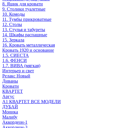
8. Ящик для кровати
9. Столики туалетные
10. Комоды
11. Тумбы прикроватные
12. Столы
13. Стулья и табуреты
14. Шкафы распашные
15. Зеркала
16. Кровать металлическая
Кровать 1920 и основание
1.5. СИЕСТА
1.6. ФЕНСИ
1.7. ВИВА (мягкая)
Интерьер и свет
Релакс Новый
Диваны
Кровати
КВАРТЕТ
Аргус
А1 КВАРТЕТ ВСЕ МОДЕЛИ
ДУБАЙ
Моника
Малибу
Аккордеон-1
Аккордеон-3