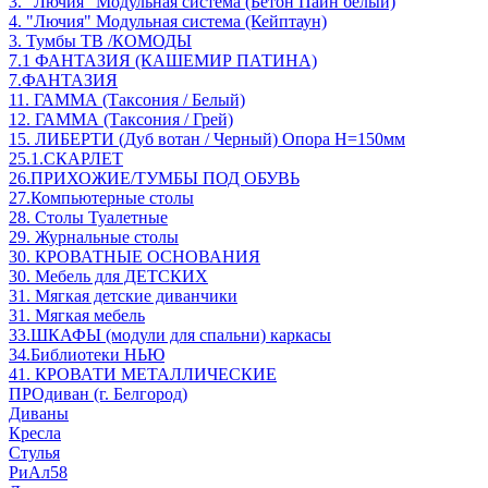
3. "Лючия" Модульная система (Бетон Пайн белый)
4. "Лючия" Модульная система (Кейптаун)
3. Тумбы ТВ /КОМОДЫ
7.1 ФАНТАЗИЯ (КАШЕМИР ПАТИНА)
7.ФАНТАЗИЯ
11. ГАММА (Таксония / Белый)
12. ГАММА (Таксония / Грей)
15. ЛИБЕРТИ (Дуб вотан / Черный) Опора Н=150мм
25.1.СКАРЛЕТ
26.ПРИХОЖИЕ/ТУМБЫ ПОД ОБУВЬ
27.Компьютерные столы
28. Столы Туалетные
29. Журнальные столы
30. КРОВАТНЫЕ ОСНОВАНИЯ
30. Мебель для ДЕТСКИХ
31. Мягкая детские диванчики
31. Мягкая мебель
33.ШКАФЫ (модули для спальни) каркасы
34.Библиотеки НЬЮ
41. КРОВАТИ МЕТАЛЛИЧЕСКИЕ
ПРОдиван (г. Белгород)
Диваны
Кресла
Стулья
РиАл58