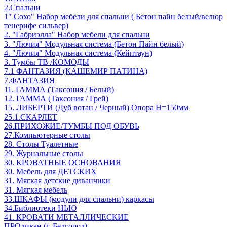
2.Спальни
1" Сохо" Набор мебели для спальни ( Бетон пайн белый/велюр
тенерифе сильвер)
2. "Габриэлла" Набор мебели для спальни
3. "Лючия" Модульная система (Бетон Пайн белый)
4. "Лючия" Модульная система (Кейптаун)
3. Тумбы ТВ /КОМОДЫ
7.1 ФАНТАЗИЯ (КАШЕМИР ПАТИНА)
7.ФАНТАЗИЯ
11. ГАММА (Таксония / Белый)
12. ГАММА (Таксония / Грей)
15. ЛИБЕРТИ (Дуб вотан / Черный) Опора Н=150мм
25.1.СКАРЛЕТ
26.ПРИХОЖИЕ/ТУМБЫ ПОД ОБУВЬ
27.Компьютерные столы
28. Столы Туалетные
29. Журнальные столы
30. КРОВАТНЫЕ ОСНОВАНИЯ
30. Мебель для ДЕТСКИХ
31. Мягкая детские диванчики
31. Мягкая мебель
33.ШКАФЫ (модули для спальни) каркасы
34.Библиотеки НЬЮ
41. КРОВАТИ МЕТАЛЛИЧЕСКИЕ
ПРОдиван (г. Белгород)