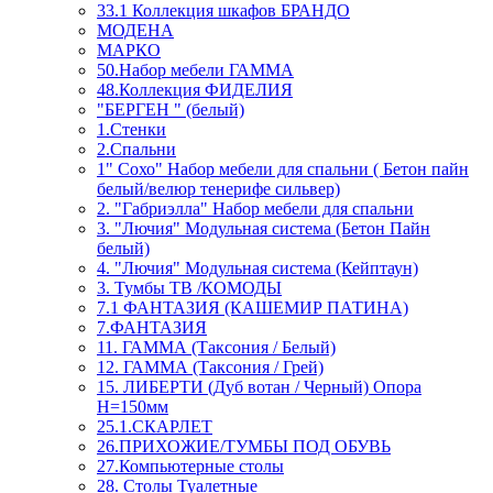
33.1 Коллекция шкафов БРАНДО
МОДЕНА
МАРКО
50.Набор мебели ГАММА
48.Коллекция ФИДЕЛИЯ
"БЕРГЕН " (белый)
1.Стенки
2.Спальни
1" Сохо" Набор мебели для спальни ( Бетон пайн
белый/велюр тенерифе сильвер)
2. "Габриэлла" Набор мебели для спальни
3. "Лючия" Модульная система (Бетон Пайн
белый)
4. "Лючия" Модульная система (Кейптаун)
3. Тумбы ТВ /КОМОДЫ
7.1 ФАНТАЗИЯ (КАШЕМИР ПАТИНА)
7.ФАНТАЗИЯ
11. ГАММА (Таксония / Белый)
12. ГАММА (Таксония / Грей)
15. ЛИБЕРТИ (Дуб вотан / Черный) Опора
Н=150мм
25.1.СКАРЛЕТ
26.ПРИХОЖИЕ/ТУМБЫ ПОД ОБУВЬ
27.Компьютерные столы
28. Столы Туалетные