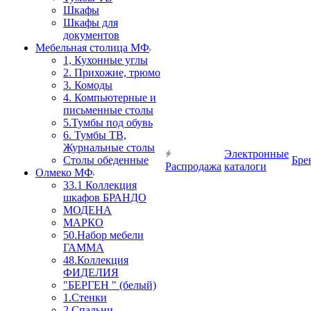
Шкафы
Шкафы для
документов
Мебельная столица МФ
1, Кухонные углы
2. Прихожие, трюмо
3. Комоды
4. Компьютерные и
письменные столы
5.Тумбы под обувь
6. Тумбы ТВ,
Журнальные столы
Электронные
Столы обеденные
Бре
Распродажа
каталоги
Олмеко МФ
33.1 Коллекция
шкафов БРАНДО
МОДЕНА
МАРКО
50.Набор мебели
ГАММА
48.Коллекция
ФИДЕЛИЯ
"БЕРГЕН " (белый)
1.Стенки
2.Спальни