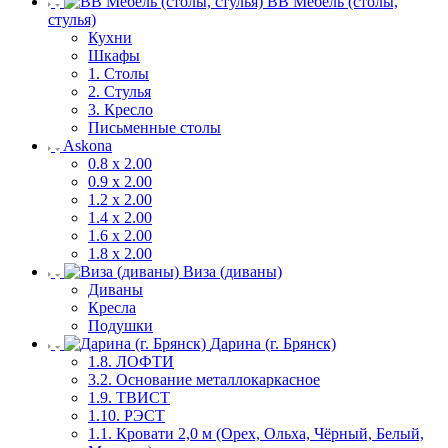
ВВ Мебель (столы,
стулья)
Кухни
Шкафы
1. Столы
2. Стулья
3. Кресло
Письменные столы
Askona
0.8 х 2.00
0.9 х 2.00
1.2 х 2.00
1.4 х 2.00
1.6 х 2.00
1.8 х 2.00
Виза (диваны)
Диваны
Кресла
Подушки
Дарина (г. Брянск)
1.8. ЛОФТИ
3.2. Основание металлокаркасное
1.9. ТВИСТ
1.10. РЭСТ
1.1. Кровати 2,0 м (Орех, Ольха, Чёрный, Белый,