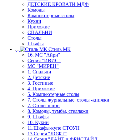
ДЕТСКИЕ КРОВАТИ МДФ
Комоды
Компьютерные столы
Кухни
Прихожие
СПАЛЬНИ
Столы
Шкафы
Стиль МК
16. МС "Айри"
Серия "ИВИС"
МС "МИРЕН"
1. Спальни
2. Детские
3. Гостиные
4. Прихожие
5. Компьютерные столы
7. Столы журнальные, столы -книжки
7. Столы шпон
8. Комоды, тумбы, стеллажи
9. Шкафы
10. Кухни
11.Шкафы-купе СТОУН
13.Серия "ЛОФТ"
14.Серия "ЛАЙТ и ФРИСТАЙЛ