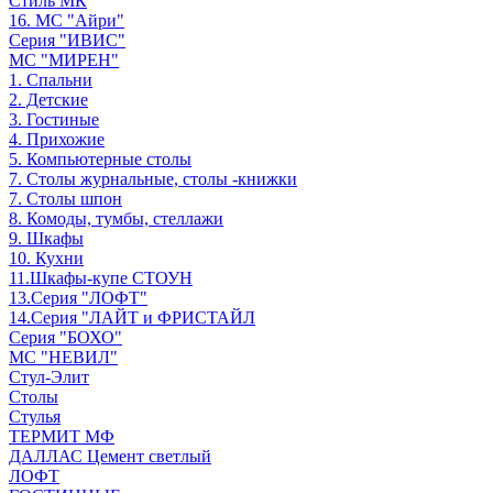
Стиль МК
16. МС "Айри"
Серия "ИВИС"
МС "МИРЕН"
1. Спальни
2. Детские
3. Гостиные
4. Прихожие
5. Компьютерные столы
7. Столы журнальные, столы -книжки
7. Столы шпон
8. Комоды, тумбы, стеллажи
9. Шкафы
10. Кухни
11.Шкафы-купе СТОУН
13.Серия "ЛОФТ"
14.Серия "ЛАЙТ и ФРИСТАЙЛ
Серия "БОХО"
МС "НЕВИЛ"
Стул-Элит
Столы
Стулья
ТЕРМИТ МФ
ДАЛЛАС Цемент светлый
ЛОФТ