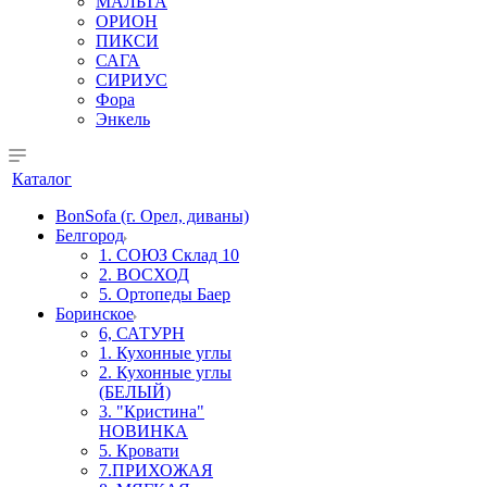
МАЛЬТА
ОРИОН
ПИКСИ
САГА
СИРИУС
Фора
Энкель
Каталог
BonSofa (г. Орел, диваны)
Белгород
1. СОЮЗ Склад 10
2. ВОСХОД
5. Ортопеды Баер
Боринское
6, САТУРН
1. Кухонные углы
2. Кухонные углы
(БЕЛЫЙ)
3. "Кристина"
НОВИНКА
5. Кровати
7.ПРИХОЖАЯ