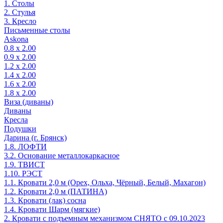
1. Столы
2. Стулья
3. Кресло
Письменные столы
Askona
0.8 х 2.00
0.9 х 2.00
1.2 х 2.00
1.4 х 2.00
1.6 х 2.00
1.8 х 2.00
Виза (диваны)
Диваны
Кресла
Подушки
Дарина (г. Брянск)
1.8. ЛОФТИ
3.2. Основание металлокаркасное
1.9. ТВИСТ
1.10. РЭСТ
1.1. Кровати 2,0 м (Орех, Ольха, Чёрный, Белый, Махагон)
1.2. Кровати 2,0 м (ПАТИНА)
1.3. Кровати (лак) сосна
1.4. Кровати Шарм (мягкие)
2. Кровати с подъемным механизмом СНЯТО с 09.10.2023