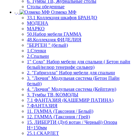
6. Тумбы ТВ, Журнальные столы
Столы обеденные
Олмеко МФ
33.1 Коллекция шкафов БРАНДО
МОДЕНА
МАРКО
50.Набор мебели ГАММА
48.Коллекция ФИДЕЛИЯ
"БЕРГЕН " (белый)
1.Стенки
2.Спальни
1" Сохо" Набор мебели для спальни ( Бетон пайн
белый/велюр тенерифе сильвер)
2. "Габриэлла" Набор мебели для спальни
3. "Лючия" Модульная система (Бетон Пайн
белый)
4. "Лючия" Модульная система (Кейптаун)
3. Тумбы ТВ /КОМОДЫ
7.1 ФАНТАЗИЯ (КАШЕМИР ПАТИНА)
7.ФАНТАЗИЯ
11. ГАММА (Таксония / Белый)
12. ГАММА (Таксония / Грей)
15. ЛИБЕРТИ (Дуб вотан / Черный) Опора
Н=150мм
25.1.СКАРЛЕТ