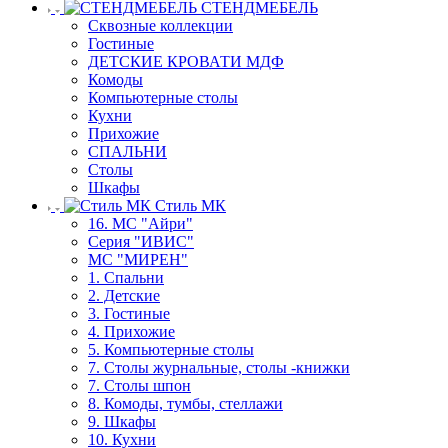
СТЕНДМЕБЕЛЬ
Сквозные коллекции
Гостиные
ДЕТСКИЕ КРОВАТИ МДФ
Комоды
Компьютерные столы
Кухни
Прихожие
СПАЛЬНИ
Столы
Шкафы
Стиль МК
16. МС "Айри"
Серия "ИВИС"
МС "МИРЕН"
1. Спальни
2. Детские
3. Гостиные
4. Прихожие
5. Компьютерные столы
7. Столы журнальные, столы -книжки
7. Столы шпон
8. Комоды, тумбы, стеллажи
9. Шкафы
10. Кухни