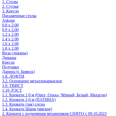
1. Столы
2. Стулья
3. Кресло
Письменные столы
Askona
0.8 х 2.00
0.9 х 2.00
1.2 х 2.00
1.4 х 2.00
1.6 х 2.00
1.8 х 2.00
Виза (диваны)
Диваны
Кресла
Подушки
Дарина (г. Брянск)
1.8. ЛОФТИ
3.2. Основание металлокаркасное
1.9. ТВИСТ
1.10. РЭСТ
1.1. Кровати 2,0 м (Орех, Ольха, Чёрный, Белый, Махагон)
1.2. Кровати 2,0 м (ПАТИНА)
1.3. Кровати (лак) сосна
1.4. Кровати Шарм (мягкие)
2. Кровати с подъемным механизмом СНЯТО с 09.10.2023