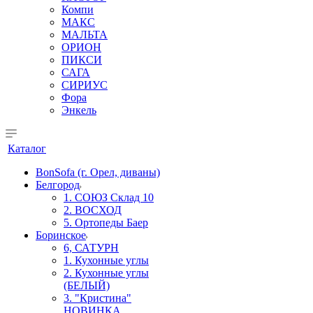
Компи
МАКС
МАЛЬТА
ОРИОН
ПИКСИ
САГА
СИРИУС
Фора
Энкель
Каталог
BonSofa (г. Орел, диваны)
Белгород
1. СОЮЗ Склад 10
2. ВОСХОД
5. Ортопеды Баер
Боринское
6, САТУРН
1. Кухонные углы
2. Кухонные углы
(БЕЛЫЙ)
3. "Кристина"
НОВИНКА