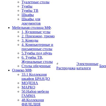
Туалетные столы
Тумбы
Тумбы ТВ
Шкафы
Шкафы для
документов
Мебельная столица МФ
1, Кухонные углы
2. Прихожие, трюмо
3. Комоды
4. Компьютерные и
письменные столы
5.Тумбы под обувь
6. Тумбы ТВ,
Журнальные столы
Электронные
Столы обеденные
Бре
Распродажа
каталоги
Олмеко МФ
33.1 Коллекция
шкафов БРАНДО
МОДЕНА
МАРКО
50.Набор мебели
ГАММА
48.Коллекция
ФИДЕЛИЯ