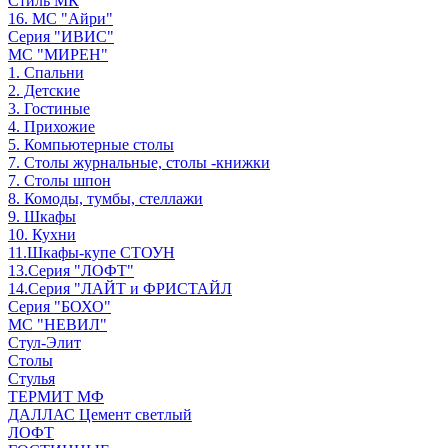
Стиль МК
16. МС "Айри"
Серия "ИВИС"
МС "МИРЕН"
1. Спальни
2. Детские
3. Гостиные
4. Прихожие
5. Компьютерные столы
7. Столы журнальные, столы -книжки
7. Столы шпон
8. Комоды, тумбы, стеллажи
9. Шкафы
10. Кухни
11.Шкафы-купе СТОУН
13.Серия "ЛОФТ"
14.Серия "ЛАЙТ и ФРИСТАЙЛ
Серия "БОХО"
МС "НЕВИЛ"
Стул-Элит
Столы
Стулья
ТЕРМИТ МФ
ДАЛЛАС Цемент светлый
ЛОФТ