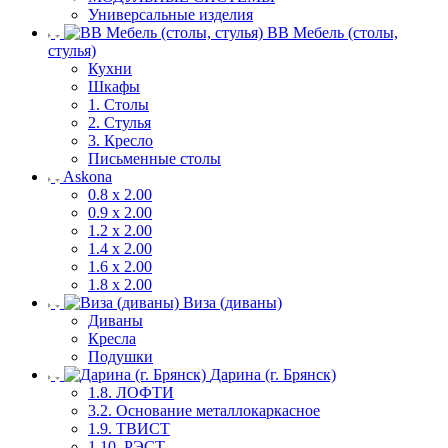
Универсальные изделия
ВВ Мебель (столы,
стулья)
Кухни
Шкафы
1. Столы
2. Стулья
3. Кресло
Письменные столы
Askona
0.8 х 2.00
0.9 х 2.00
1.2 х 2.00
1.4 х 2.00
1.6 х 2.00
1.8 х 2.00
Виза (диваны)
Диваны
Кресла
Подушки
Дарина (г. Брянск)
1.8. ЛОФТИ
3.2. Основание металлокаркасное
1.9. ТВИСТ
1.10. РЭСТ