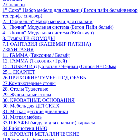
2.Спальни
1" Сохо" Набор мебели для спальни ( Бетон пайн белый/велюр
тенерифе сильвер)
2. "Габриэлла" Набор мебели для спальни
3. "Лючия" Модульная система (Бетон Пайн белый)
4. "Лючия" Модульная система (Кейптаун)
3. Тумбы ТВ /КОМОДЫ
7.1 ФАНТАЗИЯ (КАШЕМИР ПАТИНА)
7.ФАНТАЗИЯ
11. ГАММА (Таксония / Белый)
12. ГАММА (Таксония / Грей)
15. ЛИБЕРТИ (Дуб вотан / Черный) Опора Н=150мм
25.1.СКАРЛЕТ
26.ПРИХОЖИЕ/ТУМБЫ ПОД ОБУВЬ
27.Компьютерные столы
28. Столы Туалетные
29. Журнальные столы
30. КРОВАТНЫЕ ОСНОВАНИЯ
30. Мебель для ДЕТСКИХ
31. Мягкая детские диванчики
31. Мягкая мебель
33.ШКАФЫ (модули для спальни) каркасы
34.Библиотеки НЬЮ
41. КРОВАТИ МЕТАЛЛИЧЕСКИЕ
ПРОдиван (г. Белгород)