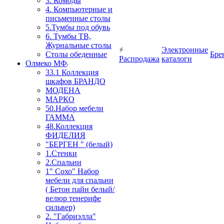
3. Комоды
4. Компьютерные и
письменные столы
5.Тумбы под обувь
6. Тумбы ТВ,
Журнальные столы
Электронные
Столы обеденные
Бре
Распродажа
каталоги
Олмеко МФ
33.1 Коллекция
шкафов БРАНДО
МОДЕНА
МАРКО
50.Набор мебели
ГАММА
48.Коллекция
ФИДЕЛИЯ
"БЕРГЕН " (белый)
1.Стенки
2.Спальни
1" Сохо" Набор
мебели для спальни
( Бетон пайн белый/
велюр тенерифе
сильвер)
2. "Габриэлла"