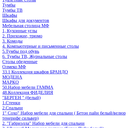
Тумбы
Тумбы ТВ
Шкафы
Шкафы для документов
Мебельная столица МФ
1, Кухонные углы
2. Прихожие, трюмо
3. Комоды
4. Компьютерные и письменные столы
5.Тумбы под обувь
6. Тумбы ТВ, Журнальные столы
Столы обеденные
Олмеко МФ
33.1 Коллекция шкафов БРАНДО
МОДЕНА
МАРКО
50.Набор мебели ГАММА
48.Коллекция ФИДЕЛИЯ
"БЕРГЕН " (белый)
1.Стенки
2.Спальни
1" Сохо" Набор мебели для спальни ( Бетон пайн белый/велюр
тенерифе сильвер)
2. "Габриэлла" Набор мебели для спальни