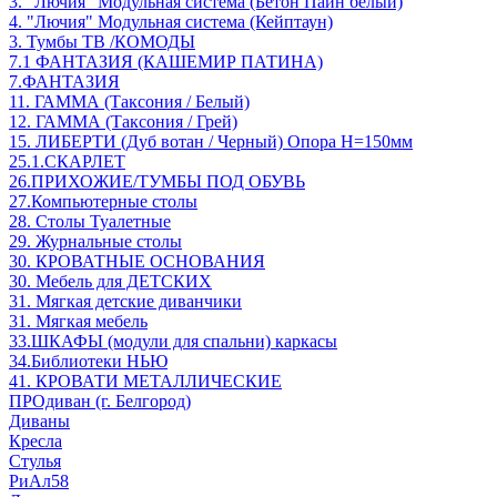
3. "Лючия" Модульная система (Бетон Пайн белый)
4. "Лючия" Модульная система (Кейптаун)
3. Тумбы ТВ /КОМОДЫ
7.1 ФАНТАЗИЯ (КАШЕМИР ПАТИНА)
7.ФАНТАЗИЯ
11. ГАММА (Таксония / Белый)
12. ГАММА (Таксония / Грей)
15. ЛИБЕРТИ (Дуб вотан / Черный) Опора Н=150мм
25.1.СКАРЛЕТ
26.ПРИХОЖИЕ/ТУМБЫ ПОД ОБУВЬ
27.Компьютерные столы
28. Столы Туалетные
29. Журнальные столы
30. КРОВАТНЫЕ ОСНОВАНИЯ
30. Мебель для ДЕТСКИХ
31. Мягкая детские диванчики
31. Мягкая мебель
33.ШКАФЫ (модули для спальни) каркасы
34.Библиотеки НЬЮ
41. КРОВАТИ МЕТАЛЛИЧЕСКИЕ
ПРОдиван (г. Белгород)
Диваны
Кресла
Стулья
РиАл58