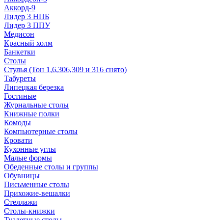
Аккорд-9
Лидер 3 НПБ
Лидер 3 ППУ
Медисон
Красный холм
Банкетки
Столы
Стулья (Тон 1,6,306,309 и 316 снято)
Табуреты
Липецкая березка
Гостиные
Журнальные столы
Книжные полки
Комоды
Компьютерные столы
Кровати
Кухонные углы
Малые формы
Обеденные столы и группы
Обувницы
Письменные столы
Прихожие-вешалки
Стеллажи
Столы-книжки
Туалетные столы