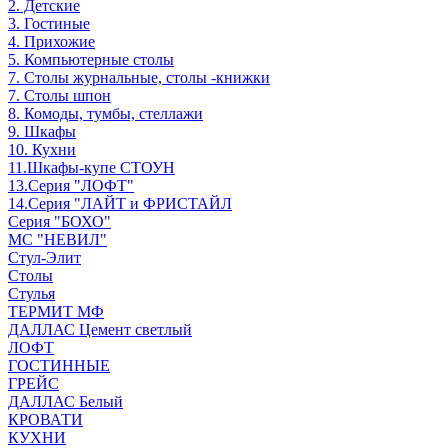
2. Детские
3. Гостиные
4. Прихожие
5. Компьютерные столы
7. Столы журнальные, столы -книжки
7. Столы шпон
8. Комоды, тумбы, стеллажи
9. Шкафы
10. Кухни
11.Шкафы-купе СТОУН
13.Серия "ЛОФТ"
14.Серия "ЛАЙТ и ФРИСТАЙЛ
Серия "БОХО"
МС "НЕВИЛ"
Стул-Элит
Столы
Стулья
ТЕРМИТ МФ
ДАЛЛАС Цемент светлый
ЛОФТ
ГОСТИННЫЕ
ГРЕЙС
ДАЛЛАС Белый
КРОВАТИ
КУХНИ