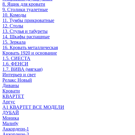
8. Ящик для кровати
9. Столики туалетные
10. Комоды
11. Тумбы прикроватные
12. Столы
13. Стулья и табуреты
14. Шкафы распашные
15. Зеркала
16. Кровать металлическая
Кровать 1920 и основание
1.5. СИЕСТА
1.6. ФЕНСИ
1.7. ВИВА (мягкая)
Интерьер и свет
Релакс Новый
Диваны
Кровати
КВАРТЕТ
Аргус
А1 КВАРТЕТ ВСЕ МОДЕЛИ
ДУБАЙ
Моника
Малибу
Аккордеон-1
Аккордеон-3