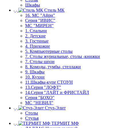
Шкафы
Стиль МК
16. МС "Айри"
Серия "ИВИС"
МС "МИРЕН"
1. Спальни
2. Детские
3. Гостиные
4. Прихожие
5. Компьютерные столы
7. Столы журнальные, столы -книжки
7. Столы шпон
8. Комоды, тумбы, стеллажи
9. Шкафы
10. Кухни
11.Шкафы-купе СТОУН
13.Серия "ЛОФТ"
14.Серия "ЛАЙТ и ФРИСТАЙЛ
Серия "БОХО"
МС "НЕВИЛ"
Стул-Элит
Столы
Стулья
ТЕРМИТ МФ