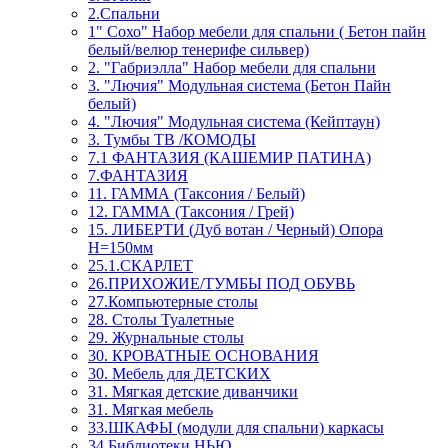
2.Спальни
1" Сохо" Набор мебели для спальни ( Бетон пайн
белый/велюр тенерифе сильвер)
2. "Габриэлла" Набор мебели для спальни
3. "Лючия" Модульная система (Бетон Пайн
белый)
4. "Лючия" Модульная система (Кейптаун)
3. Тумбы ТВ /КОМОДЫ
7.1 ФАНТАЗИЯ (КАШЕМИР ПАТИНА)
7.ФАНТАЗИЯ
11. ГАММА (Таксония / Белый)
12. ГАММА (Таксония / Грей)
15. ЛИБЕРТИ (Дуб вотан / Черный) Опора
Н=150мм
25.1.СКАРЛЕТ
26.ПРИХОЖИЕ/ТУМБЫ ПОД ОБУВЬ
27.Компьютерные столы
28. Столы Туалетные
29. Журнальные столы
30. КРОВАТНЫЕ ОСНОВАНИЯ
30. Мебель для ДЕТСКИХ
31. Мягкая детские диванчики
31. Мягкая мебель
33.ШКАФЫ (модули для спальни) каркасы
34.Библиотеки НЬЮ