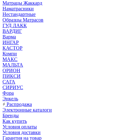
Матрацы Жаккард
Наматрасники
Нестандартные
Образцы Матрасов
ГУД ЛАКК
ВАРДИГ
Варма
ИНГАР
КАСТОР
Компи
МАКС
МАЛЬТА
ОРИОН
ПИКСИ
САГА
СИРИУС
Фора
Энкель
Распродажа
Электронные каталоги
Бренды
Как купить
Условия оплаты
Условия доставки
Гарантия на товар