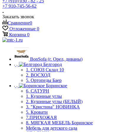
+7 (910) 030 - 82 - 25
+7 910-745-56-62
Заказать звонок
Сравнение
0
Отложенные
0
Корзина
0
BonSofa (г. Орел, диваны)
Белгород
1. СОЮЗ Склад 10
2. ВОСХОД
5. Ортопеды Баер
Боринское
6, САТУРН
1. Кухонные углы
2. Кухонные углы (БЕЛЫЙ)
3. "Кристина" НОВИНКА
5. Кровати
7.ПРИХОЖАЯ
8. МЯГКАЯ МЕБЕЛЬ Боринское
Мебель для детского сада