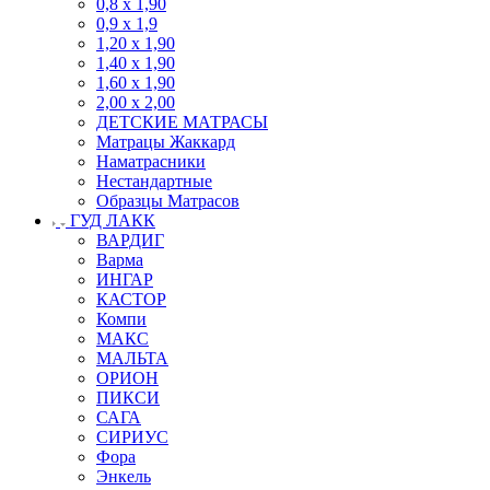
0,8 х 1,90
0,9 х 1,9
1,20 х 1,90
1,40 х 1,90
1,60 х 1,90
2,00 х 2,00
ДЕТСКИЕ МАТРАСЫ
Матрацы Жаккард
Наматрасники
Нестандартные
Образцы Матрасов
ГУД ЛАКК
ВАРДИГ
Варма
ИНГАР
КАСТОР
Компи
МАКС
МАЛЬТА
ОРИОН
ПИКСИ
САГА
СИРИУС
Фора
Энкель