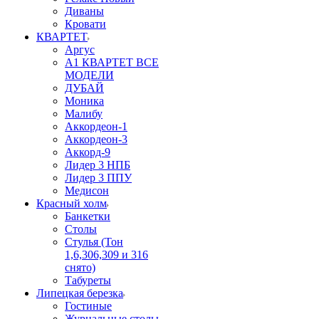
Диваны
Кровати
КВАРТЕТ
Аргус
А1 КВАРТЕТ ВСЕ
МОДЕЛИ
ДУБАЙ
Моника
Малибу
Аккордеон-1
Аккордеон-3
Аккорд-9
Лидер 3 НПБ
Лидер 3 ППУ
Медисон
Красный холм
Банкетки
Столы
Стулья (Тон
1,6,306,309 и 316
снято)
Табуреты
Липецкая березка
Гостиные
Журнальные столы