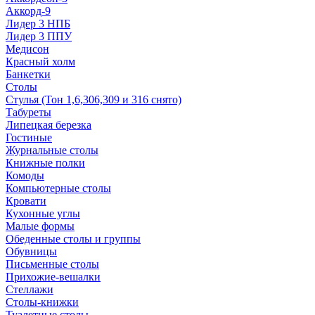
Аккорд-9
Лидер 3 НПБ
Лидер 3 ППУ
Медисон
Красный холм
Банкетки
Столы
Стулья (Тон 1,6,306,309 и 316 снято)
Табуреты
Липецкая березка
Гостиные
Журнальные столы
Книжные полки
Комоды
Компьютерные столы
Кровати
Кухонные углы
Малые формы
Обеденные столы и группы
Обувницы
Письменные столы
Прихожие-вешалки
Стеллажи
Столы-книжки
Туалетные столы