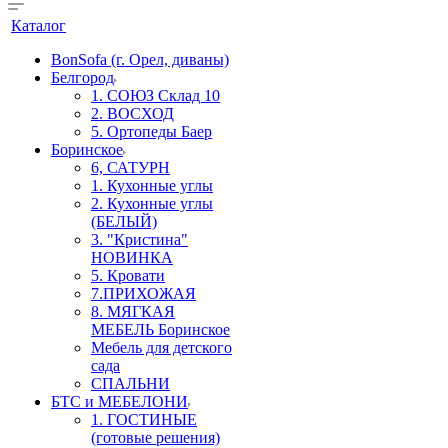
Каталог
BonSofa (г. Орел, диваны)
Белгород
1. СОЮЗ Склад 10
2. ВОСХОД
5. Ортопеды Баер
Боринское
6, САТУРН
1. Кухонные углы
2. Кухонные углы
(БЕЛЫЙ)
3. "Кристина"
НОВИНКА
5. Кровати
7.ПРИХОЖАЯ
8. МЯГКАЯ
МЕБЕЛЬ Боринское
Мебель для детского
сада
СПАЛЬНИ
БТС и МЕБЕЛОНИ
1. ГОСТИНЫЕ
(готовые решения)