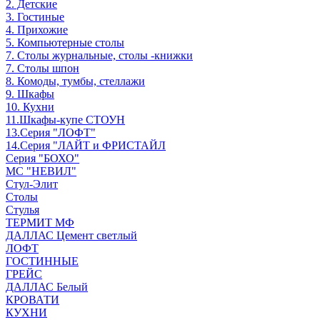
2. Детские
3. Гостиные
4. Прихожие
5. Компьютерные столы
7. Столы журнальные, столы -книжки
7. Столы шпон
8. Комоды, тумбы, стеллажи
9. Шкафы
10. Кухни
11.Шкафы-купе СТОУН
13.Серия "ЛОФТ"
14.Серия "ЛАЙТ и ФРИСТАЙЛ
Серия "БОХО"
МС "НЕВИЛ"
Стул-Элит
Столы
Стулья
ТЕРМИТ МФ
ДАЛЛАС Цемент светлый
ЛОФТ
ГОСТИННЫЕ
ГРЕЙС
ДАЛЛАС Белый
КРОВАТИ
КУХНИ