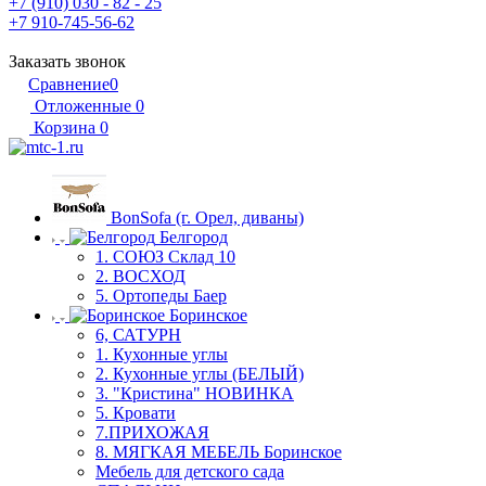
+7 (910) 030 - 82 - 25
+7 910-745-56-62
Заказать звонок
Сравнение
0
Отложенные
0
Корзина
0
BonSofa (г. Орел, диваны)
Белгород
1. СОЮЗ Склад 10
2. ВОСХОД
5. Ортопеды Баер
Боринское
6, САТУРН
1. Кухонные углы
2. Кухонные углы (БЕЛЫЙ)
3. "Кристина" НОВИНКА
5. Кровати
7.ПРИХОЖАЯ
8. МЯГКАЯ МЕБЕЛЬ Боринское
Мебель для детского сада