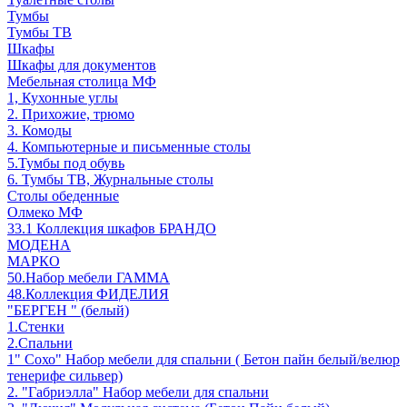
Тумбы
Тумбы ТВ
Шкафы
Шкафы для документов
Мебельная столица МФ
1, Кухонные углы
2. Прихожие, трюмо
3. Комоды
4. Компьютерные и письменные столы
5.Тумбы под обувь
6. Тумбы ТВ, Журнальные столы
Столы обеденные
Олмеко МФ
33.1 Коллекция шкафов БРАНДО
МОДЕНА
МАРКО
50.Набор мебели ГАММА
48.Коллекция ФИДЕЛИЯ
"БЕРГЕН " (белый)
1.Стенки
2.Спальни
1" Сохо" Набор мебели для спальни ( Бетон пайн белый/велюр
тенерифе сильвер)
2. "Габриэлла" Набор мебели для спальни