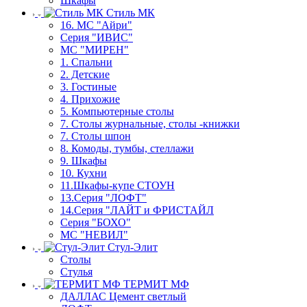
Шкафы
Стиль МК
16. МС "Айри"
Серия "ИВИС"
МС "МИРЕН"
1. Спальни
2. Детские
3. Гостиные
4. Прихожие
5. Компьютерные столы
7. Столы журнальные, столы -книжки
7. Столы шпон
8. Комоды, тумбы, стеллажи
9. Шкафы
10. Кухни
11.Шкафы-купе СТОУН
13.Серия "ЛОФТ"
14.Серия "ЛАЙТ и ФРИСТАЙЛ
Серия "БОХО"
МС "НЕВИЛ"
Стул-Элит
Столы
Стулья
ТЕРМИТ МФ
ДАЛЛАС Цемент светлый