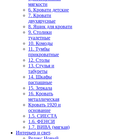
мягкости
6. Кровати детские
7. Кровати
двухярусные
8. Ящик для кровати
9. Столики
туалетные
10. Комоды
11. Тумбы
прикроватные
12. Столы
13. Стулья и
табуреты
14. Шкафы
распашные
15. Зеркала
16. Кровать
металлическая
Кровать 1920 и
основание
1.5. СИЕСТА
1.6. ФЕНСИ
1.7. ВИВА (мягкая)
Интерьер и свет
Релакс Новый