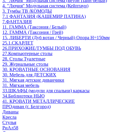
3. "Лючия" Модульная система (Бетон Пайн белый)
4. "Лючия" Модульная система (Кейптаун)
3. Тумбы ТВ /КОМОДЫ
7.1 ФАНТАЗИЯ (КАШЕМИР ПАТИНА)
7.ФАНТАЗИЯ
11. ГАММА (Таксония / Белый)
12. ГАММА (Таксония / Грей)
15. ЛИБЕРТИ (Дуб вотан / Черный) Опора Н=150мм
25.1.СКАРЛЕТ
26.ПРИХОЖИЕ/ТУМБЫ ПОД ОБУВЬ
27.Компьютерные столы
28. Столы Туалетные
29. Журнальные столы
30. КРОВАТНЫЕ ОСНОВАНИЯ
30. Мебель для ДЕТСКИХ
31. Мягкая детские диванчики
31. Мягкая мебель
33.ШКАФЫ (модули для спальни) каркасы
34.Библиотеки НЬЮ
41. КРОВАТИ МЕТАЛЛИЧЕСКИЕ
ПРОдиван (г. Белгород)
Диваны
Кресла
Стулья
РиАл58