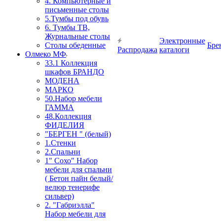
4. Компьютерные и
письменные столы
5.Тумбы под обувь
6. Тумбы ТВ,
Журнальные столы
Электронные
Столы обеденные
Бре
Распродажа
каталоги
Олмеко МФ
33.1 Коллекция
шкафов БРАНДО
МОДЕНА
МАРКО
50.Набор мебели
ГАММА
48.Коллекция
ФИДЕЛИЯ
"БЕРГЕН " (белый)
1.Стенки
2.Спальни
1" Сохо" Набор
мебели для спальни
( Бетон пайн белый/
велюр тенерифе
сильвер)
2. "Габриэлла"
Набор мебели для