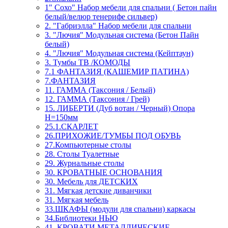
1" Сохо" Набор мебели для спальни ( Бетон пайн
белый/велюр тенерифе сильвер)
2. "Габриэлла" Набор мебели для спальни
3. "Лючия" Модульная система (Бетон Пайн
белый)
4. "Лючия" Модульная система (Кейптаун)
3. Тумбы ТВ /КОМОДЫ
7.1 ФАНТАЗИЯ (КАШЕМИР ПАТИНА)
7.ФАНТАЗИЯ
11. ГАММА (Таксония / Белый)
12. ГАММА (Таксония / Грей)
15. ЛИБЕРТИ (Дуб вотан / Черный) Опора
Н=150мм
25.1.СКАРЛЕТ
26.ПРИХОЖИЕ/ТУМБЫ ПОД ОБУВЬ
27.Компьютерные столы
28. Столы Туалетные
29. Журнальные столы
30. КРОВАТНЫЕ ОСНОВАНИЯ
30. Мебель для ДЕТСКИХ
31. Мягкая детские диванчики
31. Мягкая мебель
33.ШКАФЫ (модули для спальни) каркасы
34.Библиотеки НЬЮ
41. КРОВАТИ МЕТАЛЛИЧЕСКИЕ