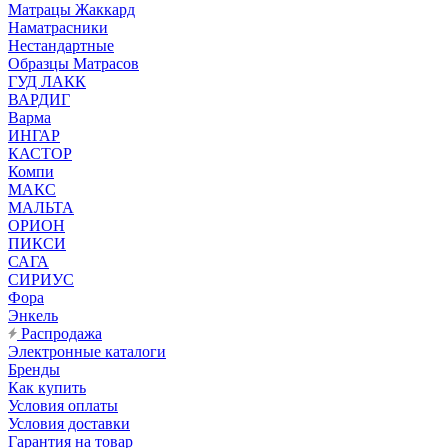
Матрацы Жаккард
Наматрасники
Нестандартные
Образцы Матрасов
ГУД ЛАКК
ВАРДИГ
Варма
ИНГАР
КАСТОР
Компи
МАКС
МАЛЬТА
ОРИОН
ПИКСИ
САГА
СИРИУС
Фора
Энкель
Распродажа
Электронные каталоги
Бренды
Как купить
Условия оплаты
Условия доставки
Гарантия на товар