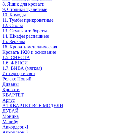
8. Ящик для кровати
9. Столики туалетные
10. Комоды
11. Тумбы прикроватные
12. Столы
13. Стулья и табуреты
14. Шкафы распашные
15. Зеркала
16. Кровать металлическая
Кровать 1920 и основание
1.5. СИЕСТА
1.6. ФЕНСИ
1.7. ВИВА (мягкая)
Интерьер и свет
Релакс Новый
Диваны
Кровати
КВАРТЕТ
Аргус
А1 КВАРТЕТ ВСЕ МОДЕЛИ
ДУБАЙ
Моника
Малибу
Аккордеон-1
Аккордеон-3