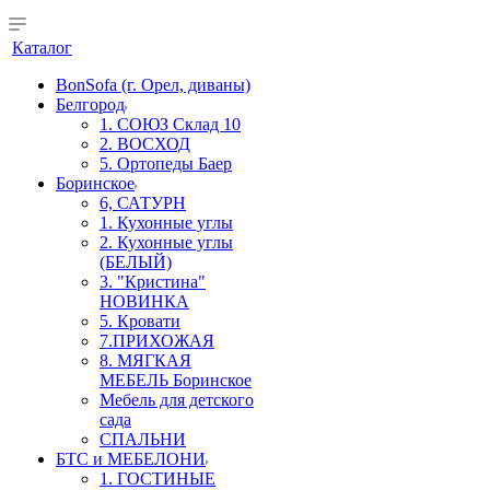
Каталог
BonSofa (г. Орел, диваны)
Белгород
1. СОЮЗ Склад 10
2. ВОСХОД
5. Ортопеды Баер
Боринское
6, САТУРН
1. Кухонные углы
2. Кухонные углы
(БЕЛЫЙ)
3. "Кристина"
НОВИНКА
5. Кровати
7.ПРИХОЖАЯ
8. МЯГКАЯ
МЕБЕЛЬ Боринское
Мебель для детского
сада
СПАЛЬНИ
БТС и МЕБЕЛОНИ
1. ГОСТИНЫЕ