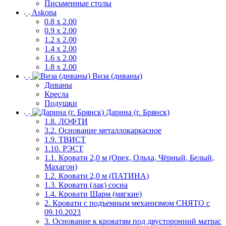
Письменные столы
Askona
0.8 х 2.00
0.9 х 2.00
1.2 х 2.00
1.4 х 2.00
1.6 х 2.00
1.8 х 2.00
Виза (диваны)
Диваны
Кресла
Подушки
Дарина (г. Брянск)
1.8. ЛОФТИ
3.2. Основание металлокаркасное
1.9. ТВИСТ
1.10. РЭСТ
1.1. Кровати 2,0 м (Орех, Ольха, Чёрный, Белый,
Махагон)
1.2. Кровати 2,0 м (ПАТИНА)
1.3. Кровати (лак) сосна
1.4. Кровати Шарм (мягкие)
2. Кровати с подъемным механизмом СНЯТО с
09.10.2023
3. Основание к кроватям под двусторонний матрас