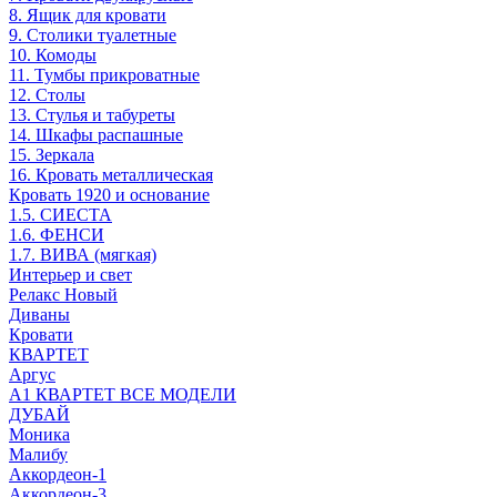
8. Ящик для кровати
9. Столики туалетные
10. Комоды
11. Тумбы прикроватные
12. Столы
13. Стулья и табуреты
14. Шкафы распашные
15. Зеркала
16. Кровать металлическая
Кровать 1920 и основание
1.5. СИЕСТА
1.6. ФЕНСИ
1.7. ВИВА (мягкая)
Интерьер и свет
Релакс Новый
Диваны
Кровати
КВАРТЕТ
Аргус
А1 КВАРТЕТ ВСЕ МОДЕЛИ
ДУБАЙ
Моника
Малибу
Аккордеон-1
Аккордеон-3