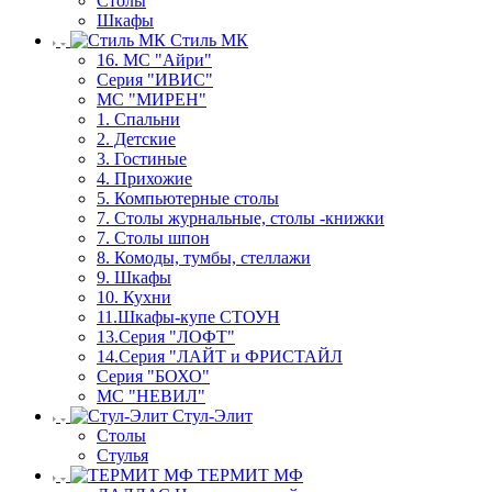
Столы
Шкафы
Стиль МК
16. МС "Айри"
Серия "ИВИС"
МС "МИРЕН"
1. Спальни
2. Детские
3. Гостиные
4. Прихожие
5. Компьютерные столы
7. Столы журнальные, столы -книжки
7. Столы шпон
8. Комоды, тумбы, стеллажи
9. Шкафы
10. Кухни
11.Шкафы-купе СТОУН
13.Серия "ЛОФТ"
14.Серия "ЛАЙТ и ФРИСТАЙЛ
Серия "БОХО"
МС "НЕВИЛ"
Стул-Элит
Столы
Стулья
ТЕРМИТ МФ