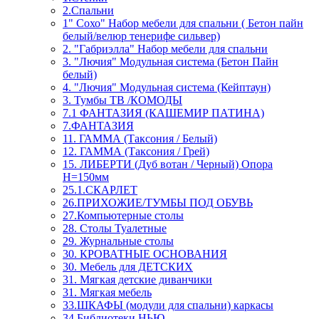
2.Спальни
1" Сохо" Набор мебели для спальни ( Бетон пайн
белый/велюр тенерифе сильвер)
2. "Габриэлла" Набор мебели для спальни
3. "Лючия" Модульная система (Бетон Пайн
белый)
4. "Лючия" Модульная система (Кейптаун)
3. Тумбы ТВ /КОМОДЫ
7.1 ФАНТАЗИЯ (КАШЕМИР ПАТИНА)
7.ФАНТАЗИЯ
11. ГАММА (Таксония / Белый)
12. ГАММА (Таксония / Грей)
15. ЛИБЕРТИ (Дуб вотан / Черный) Опора
Н=150мм
25.1.СКАРЛЕТ
26.ПРИХОЖИЕ/ТУМБЫ ПОД ОБУВЬ
27.Компьютерные столы
28. Столы Туалетные
29. Журнальные столы
30. КРОВАТНЫЕ ОСНОВАНИЯ
30. Мебель для ДЕТСКИХ
31. Мягкая детские диванчики
31. Мягкая мебель
33.ШКАФЫ (модули для спальни) каркасы
34.Библиотеки НЬЮ