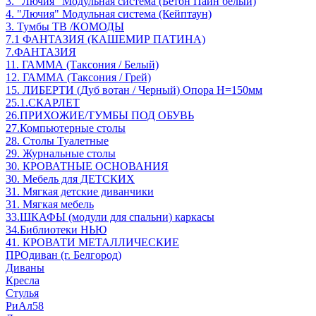
3. "Лючия" Модульная система (Бетон Пайн белый)
4. "Лючия" Модульная система (Кейптаун)
3. Тумбы ТВ /КОМОДЫ
7.1 ФАНТАЗИЯ (КАШЕМИР ПАТИНА)
7.ФАНТАЗИЯ
11. ГАММА (Таксония / Белый)
12. ГАММА (Таксония / Грей)
15. ЛИБЕРТИ (Дуб вотан / Черный) Опора Н=150мм
25.1.СКАРЛЕТ
26.ПРИХОЖИЕ/ТУМБЫ ПОД ОБУВЬ
27.Компьютерные столы
28. Столы Туалетные
29. Журнальные столы
30. КРОВАТНЫЕ ОСНОВАНИЯ
30. Мебель для ДЕТСКИХ
31. Мягкая детские диванчики
31. Мягкая мебель
33.ШКАФЫ (модули для спальни) каркасы
34.Библиотеки НЬЮ
41. КРОВАТИ МЕТАЛЛИЧЕСКИЕ
ПРОдиван (г. Белгород)
Диваны
Кресла
Стулья
РиАл58