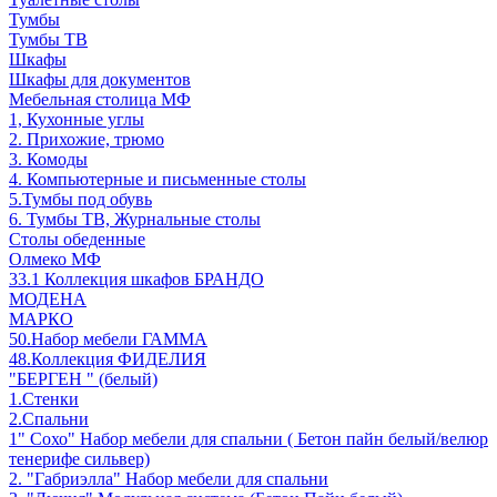
Тумбы
Тумбы ТВ
Шкафы
Шкафы для документов
Мебельная столица МФ
1, Кухонные углы
2. Прихожие, трюмо
3. Комоды
4. Компьютерные и письменные столы
5.Тумбы под обувь
6. Тумбы ТВ, Журнальные столы
Столы обеденные
Олмеко МФ
33.1 Коллекция шкафов БРАНДО
МОДЕНА
МАРКО
50.Набор мебели ГАММА
48.Коллекция ФИДЕЛИЯ
"БЕРГЕН " (белый)
1.Стенки
2.Спальни
1" Сохо" Набор мебели для спальни ( Бетон пайн белый/велюр
тенерифе сильвер)
2. "Габриэлла" Набор мебели для спальни