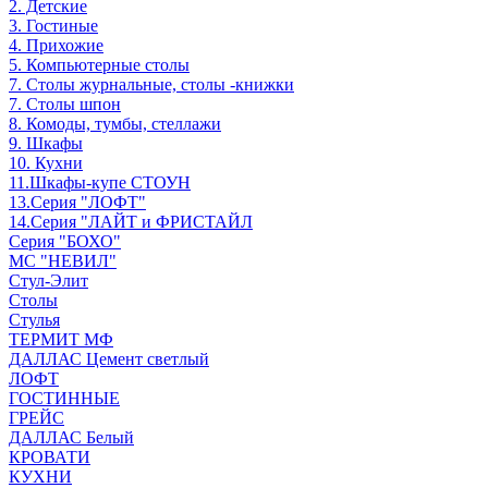
2. Детские
3. Гостиные
4. Прихожие
5. Компьютерные столы
7. Столы журнальные, столы -книжки
7. Столы шпон
8. Комоды, тумбы, стеллажи
9. Шкафы
10. Кухни
11.Шкафы-купе СТОУН
13.Серия "ЛОФТ"
14.Серия "ЛАЙТ и ФРИСТАЙЛ
Серия "БОХО"
МС "НЕВИЛ"
Стул-Элит
Столы
Стулья
ТЕРМИТ МФ
ДАЛЛАС Цемент светлый
ЛОФТ
ГОСТИННЫЕ
ГРЕЙС
ДАЛЛАС Белый
КРОВАТИ
КУХНИ