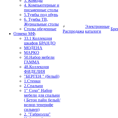
3. Комоды
4. Компьютерные и
письменные столы
5.Тумбы под обувь
6. Тумбы ТВ,
Журнальные столы
Электронные
Столы обеденные
Бре
Распродажа
каталоги
Олмеко МФ
33.1 Коллекция
шкафов БРАНДО
МОДЕНА
МАРКО
50.Набор мебели
ГАММА
48.Коллекция
ФИДЕЛИЯ
"БЕРГЕН " (белый)
1.Стенки
2.Спальни
1" Сохо" Набор
мебели для спальни
( Бетон пайн белый/
велюр тенерифе
сильвер)
2. "Габриэлла"