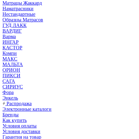
Матрацы Жаккард
Наматрасники
Нестандартные
Образцы Матрасов
ГУД ЛАКК
ВАРДИГ
Варма
ИНГАР
КАСТОР
Компи
МАКС
МАЛЬТА
ОРИОН
ПИКСИ
САГА
СИРИУС
Фора
Энкель
Распродажа
Электронные каталоги
Бренды
Как купить
Условия оплаты
Условия доставки
Гарантия на товар