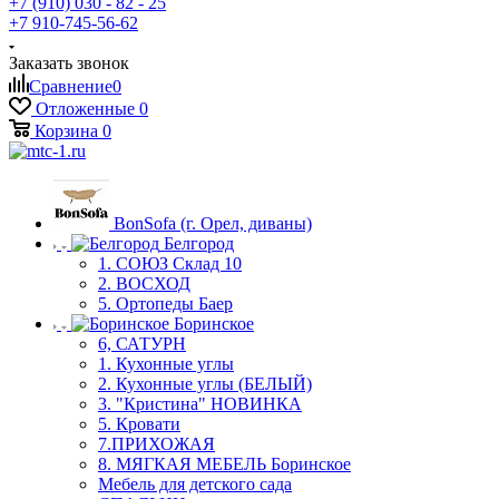
+7 (910) 030 - 82 - 25
+7 910-745-56-62
Заказать звонок
Сравнение
0
Отложенные
0
Корзина
0
BonSofa (г. Орел, диваны)
Белгород
1. СОЮЗ Склад 10
2. ВОСХОД
5. Ортопеды Баер
Боринское
6, САТУРН
1. Кухонные углы
2. Кухонные углы (БЕЛЫЙ)
3. "Кристина" НОВИНКА
5. Кровати
7.ПРИХОЖАЯ
8. МЯГКАЯ МЕБЕЛЬ Боринское
Мебель для детского сада