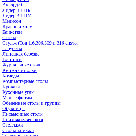
Аккорд-9
Лидер 3 НПБ
Лидер 3 ППУ
Медисон
Красный холм
Банкетки
Столы
Стулья (Тон 1,6,306,309 и 316 снято)
Табуреты
Липецкая березка
Гостиные
Журнальные столы
Книжные полки
Комоды
Компьютерные столы
Кровати
Кухонные углы
Малые формы
Обеденные столы и группы
Обувницы
Письменные столы
Прихожие-вешалки
Стеллажи
Столы-книжки
Туалетные столы