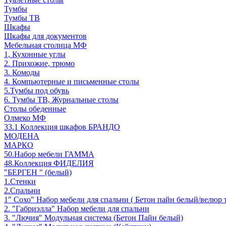
Тумбы
Тумбы ТВ
Шкафы
Шкафы для документов
Мебельная столица МФ
1, Кухонные углы
2. Прихожие, трюмо
3. Комоды
4. Компьютерные и письменные столы
5.Тумбы под обувь
6. Тумбы ТВ, Журнальные столы
Столы обеденные
Олмеко МФ
33.1 Коллекция шкафов БРАНДО
МОДЕНА
МАРКО
50.Набор мебели ГАММА
48.Коллекция ФИДЕЛИЯ
"БЕРГЕН " (белый)
1.Стенки
2.Спальни
1" Сохо" Набор мебели для спальни ( Бетон пайн белый/велюр 
2. "Габриэлла" Набор мебели для спальни
3. "Лючия" Модульная система (Бетон Пайн белый)