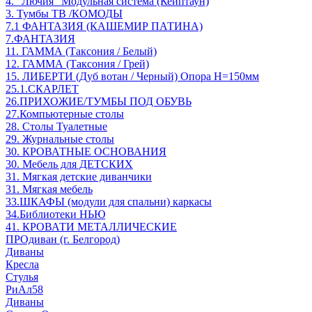
4. "Лючия" Модульная система (Кейптаун)
3. Тумбы ТВ /КОМОДЫ
7.1 ФАНТАЗИЯ (КАШЕМИР ПАТИНА)
7.ФАНТАЗИЯ
11. ГАММА (Таксония / Белый)
12. ГАММА (Таксония / Грей)
15. ЛИБЕРТИ (Дуб вотан / Черный) Опора Н=150мм
25.1.СКАРЛЕТ
26.ПРИХОЖИЕ/ТУМБЫ ПОД ОБУВЬ
27.Компьютерные столы
28. Столы Туалетные
29. Журнальные столы
30. КРОВАТНЫЕ ОСНОВАНИЯ
30. Мебель для ДЕТСКИХ
31. Мягкая детские диванчики
31. Мягкая мебель
33.ШКАФЫ (модули для спальни) каркасы
34.Библиотеки НЬЮ
41. КРОВАТИ МЕТАЛЛИЧЕСКИЕ
ПРОдиван (г. Белгород)
Диваны
Кресла
Стулья
РиАл58
Диваны