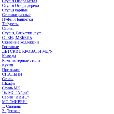
Стулья Опора метал
Стулья Опора дерево
Стулья барные
Столики разные
Пуфы и Банкетки
Табуреты
Столы
Стулья, Банкетки, пуф
СТЕНДМЕБЕЛЬ
Сквозные коллекции
Гостиные
ДЕТСКИЕ КРОВАТИ МДФ
Комоды
Компьютерные столы
Кухни
Прихожие
СПАЛЬНИ
Столы
Шкафы
Стиль МК
16. МС "Айри"
Серия "ИВИС"
МС "МИРЕН"
1. Спальни
2. Детские