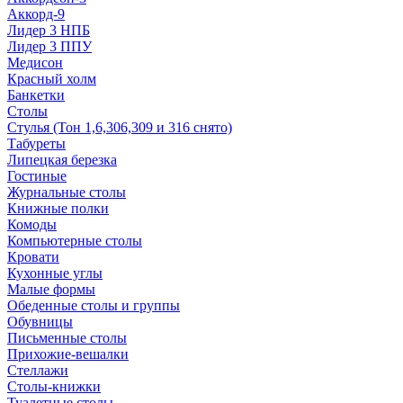
Аккорд-9
Лидер 3 НПБ
Лидер 3 ППУ
Медисон
Красный холм
Банкетки
Столы
Стулья (Тон 1,6,306,309 и 316 снято)
Табуреты
Липецкая березка
Гостиные
Журнальные столы
Книжные полки
Комоды
Компьютерные столы
Кровати
Кухонные углы
Малые формы
Обеденные столы и группы
Обувницы
Письменные столы
Прихожие-вешалки
Стеллажи
Столы-книжки
Туалетные столы