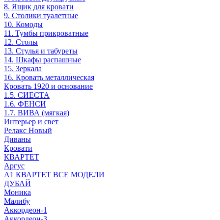
8. Ящик для кровати
9. Столики туалетные
10. Комоды
11. Тумбы прикроватные
12. Столы
13. Стулья и табуреты
14. Шкафы распашные
15. Зеркала
16. Кровать металлическая
Кровать 1920 и основание
1.5. СИЕСТА
1.6. ФЕНСИ
1.7. ВИВА (мягкая)
Интерьер и свет
Релакс Новый
Диваны
Кровати
КВАРТЕТ
Аргус
А1 КВАРТЕТ ВСЕ МОДЕЛИ
ДУБАЙ
Моника
Малибу
Аккордеон-1
Аккордеон-3