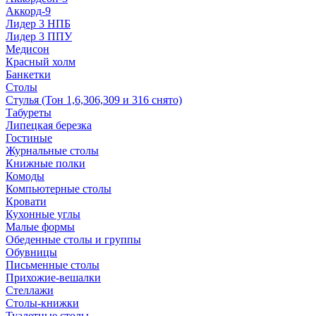
Аккорд-9
Лидер 3 НПБ
Лидер 3 ППУ
Медисон
Красный холм
Банкетки
Столы
Стулья (Тон 1,6,306,309 и 316 снято)
Табуреты
Липецкая березка
Гостиные
Журнальные столы
Книжные полки
Комоды
Компьютерные столы
Кровати
Кухонные углы
Малые формы
Обеденные столы и группы
Обувницы
Письменные столы
Прихожие-вешалки
Стеллажи
Столы-книжки
Туалетные столы