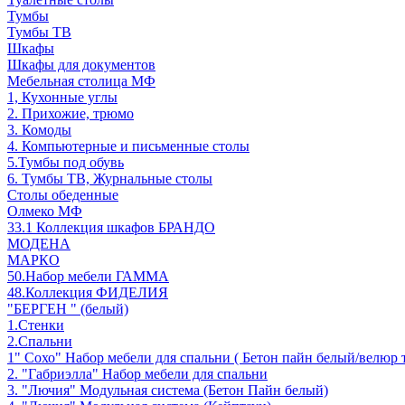
Тумбы
Тумбы ТВ
Шкафы
Шкафы для документов
Мебельная столица МФ
1, Кухонные углы
2. Прихожие, трюмо
3. Комоды
4. Компьютерные и письменные столы
5.Тумбы под обувь
6. Тумбы ТВ, Журнальные столы
Столы обеденные
Олмеко МФ
33.1 Коллекция шкафов БРАНДО
МОДЕНА
МАРКО
50.Набор мебели ГАММА
48.Коллекция ФИДЕЛИЯ
"БЕРГЕН " (белый)
1.Стенки
2.Спальни
1" Сохо" Набор мебели для спальни ( Бетон пайн белый/велюр 
2. "Габриэлла" Набор мебели для спальни
3. "Лючия" Модульная система (Бетон Пайн белый)