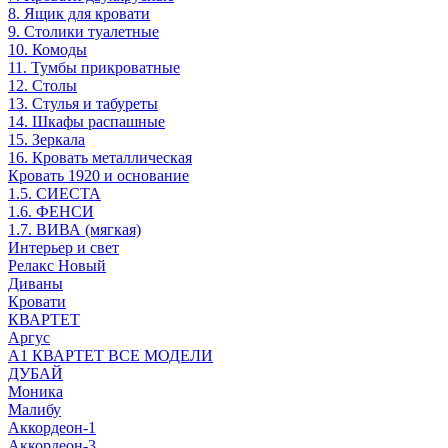
8. Ящик для кровати
9. Столики туалетные
10. Комоды
11. Тумбы прикроватные
12. Столы
13. Стулья и табуреты
14. Шкафы распашные
15. Зеркала
16. Кровать металлическая
Кровать 1920 и основание
1.5. СИЕСТА
1.6. ФЕНСИ
1.7. ВИВА (мягкая)
Интерьер и свет
Релакс Новый
Диваны
Кровати
КВАРТЕТ
Аргус
А1 КВАРТЕТ ВСЕ МОДЕЛИ
ДУБАЙ
Моника
Малибу
Аккордеон-1
Аккордеон-3