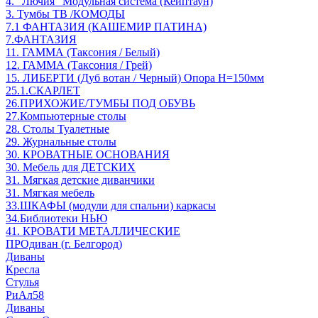
4. "Лючия" Модульная система (Кейптаун)
3. Тумбы ТВ /КОМОДЫ
7.1 ФАНТАЗИЯ (КАШЕМИР ПАТИНА)
7.ФАНТАЗИЯ
11. ГАММА (Таксония / Белый)
12. ГАММА (Таксония / Грей)
15. ЛИБЕРТИ (Дуб вотан / Черный) Опора Н=150мм
25.1.СКАРЛЕТ
26.ПРИХОЖИЕ/ТУМБЫ ПОД ОБУВЬ
27.Компьютерные столы
28. Столы Туалетные
29. Журнальные столы
30. КРОВАТНЫЕ ОСНОВАНИЯ
30. Мебель для ДЕТСКИХ
31. Мягкая детские диванчики
31. Мягкая мебель
33.ШКАФЫ (модули для спальни) каркасы
34.Библиотеки НЬЮ
41. КРОВАТИ МЕТАЛЛИЧЕСКИЕ
ПРОдиван (г. Белгород)
Диваны
Кресла
Стулья
РиАл58
Диваны