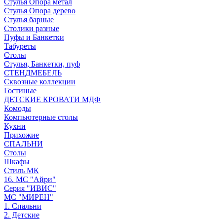
Стулья Опора метал
Стулья Опора дерево
Стулья барные
Столики разные
Пуфы и Банкетки
Табуреты
Столы
Стулья, Банкетки, пуф
СТЕНДМЕБЕЛЬ
Сквозные коллекции
Гостиные
ДЕТСКИЕ КРОВАТИ МДФ
Комоды
Компьютерные столы
Кухни
Прихожие
СПАЛЬНИ
Столы
Шкафы
Стиль МК
16. МС "Айри"
Серия "ИВИС"
МС "МИРЕН"
1. Спальни
2. Детские