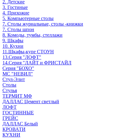
2. Детские
3. Гостиные
4. Прихожие
5. Компьютерные столы
7. Столы журнальные, столы -книжки
7. Столы шпон
8. Комоды, тумбы, стеллажи
9. Шкафы
10. Кухни
11.Шкафы-купе СТОУН
13.Серия "ЛОФТ"
14.Серия "ЛАЙТ и ФРИСТАЙЛ
Серия "БОХО"
МС "НЕВИЛ"
Стул-Элит
Столы
Стулья
ТЕРМИТ МФ
ДАЛЛАС Цемент светлый
ЛОФТ
ГОСТИННЫЕ
ГРЕЙС
ДАЛЛАС Белый
КРОВАТИ
КУХНИ