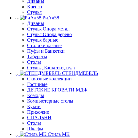
Диваны
Кресла
Стулья
РиАл58
Диваны
Стулья Опора метал
Стулья Опора дерево
Стулья барные
Столики разные
Пуфы и Банкетки
Табуреты
Столы
Стулья, Банкетки, пуф
СТЕНДМЕБЕЛЬ
Сквозные коллекции
Гостиные
ДЕТСКИЕ КРОВАТИ МДФ
Комоды
Компьютерные столы
Кухни
Прихожие
СПАЛЬНИ
Столы
Шкафы
Стиль МК