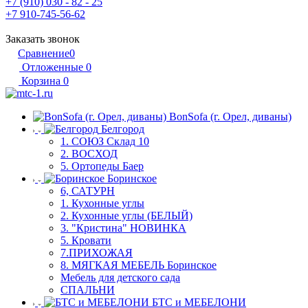
+7 (910) 030 - 82 - 25
+7 910-745-56-62
Заказать звонок
Сравнение
0
Отложенные
0
Корзина
0
BonSofa (г. Орел, диваны)
Белгород
1. СОЮЗ Склад 10
2. ВОСХОД
5. Ортопеды Баер
Боринское
6, САТУРН
1. Кухонные углы
2. Кухонные углы (БЕЛЫЙ)
3. "Кристина" НОВИНКА
5. Кровати
7.ПРИХОЖАЯ
8. МЯГКАЯ МЕБЕЛЬ Боринское
Мебель для детского сада
СПАЛЬНИ
БТС и МЕБЕЛОНИ