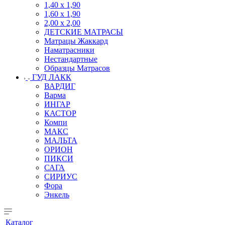
1,40 х 1,90
1,60 х 1,90
2,00 х 2,00
ДЕТСКИЕ МАТРАСЫ
Матрацы Жаккард
Наматрасники
Нестандартные
Образцы Матрасов
ГУД ЛАКК
ВАРДИГ
Варма
ИНГАР
КАСТОР
Компи
МАКС
МАЛЬТА
ОРИОН
ПИКСИ
САГА
СИРИУС
Фора
Энкель
Каталог