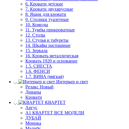
6. Кровати детские
7. Кровати двухярусные
8. Ящик для кровати
9. Столики туалетные
10. Комоды
11. Тумбы прикроватные
12. Столы
13. Стулья и табуреты
14. Шкафы распашные
15. Зеркала
16. Кровать металлическая
Кровать 1920 и основание
1.5. СИЕСТА
1.6. ФЕНСИ
1.7. ВИВА (мягкая)
Интерьер и свет
Релакс Новый
Диваны
Кровати
КВАРТЕТ
Аргус
А1 КВАРТЕТ ВСЕ МОДЕЛИ
ДУБАЙ
Моника
Малибу