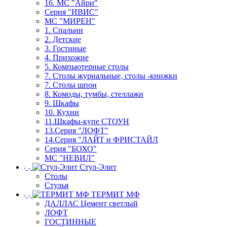
16. МС "Айри"
Серия "ИВИС"
МС "МИРЕН"
1. Спальни
2. Детские
3. Гостиные
4. Прихожие
5. Компьютерные столы
7. Столы журнальные, столы -книжки
7. Столы шпон
8. Комоды, тумбы, стеллажи
9. Шкафы
10. Кухни
11.Шкафы-купе СТОУН
13.Серия "ЛОФТ"
14.Серия "ЛАЙТ и ФРИСТАЙЛ
Серия "БОХО"
МС "НЕВИЛ"
Стул-Элит
Столы
Стулья
ТЕРМИТ МФ
ДАЛЛАС Цемент светлый
ЛОФТ
ГОСТИННЫЕ