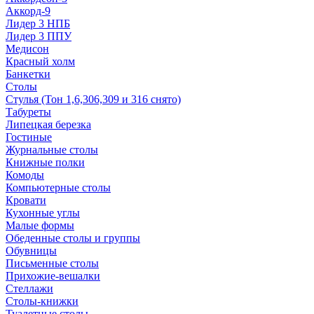
Аккорд-9
Лидер 3 НПБ
Лидер 3 ППУ
Медисон
Красный холм
Банкетки
Столы
Стулья (Тон 1,6,306,309 и 316 снято)
Табуреты
Липецкая березка
Гостиные
Журнальные столы
Книжные полки
Комоды
Компьютерные столы
Кровати
Кухонные углы
Малые формы
Обеденные столы и группы
Обувницы
Письменные столы
Прихожие-вешалки
Стеллажи
Столы-книжки
Туалетные столы