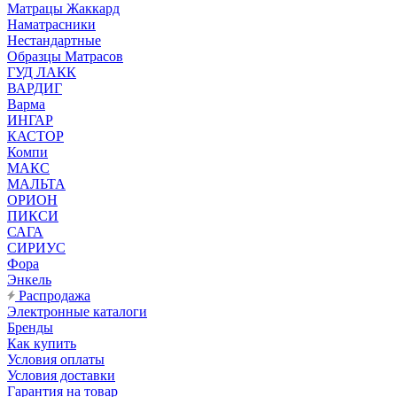
Матрацы Жаккард
Наматрасники
Нестандартные
Образцы Матрасов
ГУД ЛАКК
ВАРДИГ
Варма
ИНГАР
КАСТОР
Компи
МАКС
МАЛЬТА
ОРИОН
ПИКСИ
САГА
СИРИУС
Фора
Энкель
Распродажа
Электронные каталоги
Бренды
Как купить
Условия оплаты
Условия доставки
Гарантия на товар