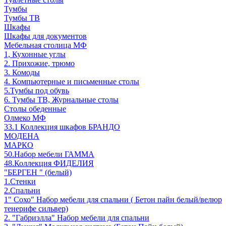
Тумбы
Тумбы ТВ
Шкафы
Шкафы для документов
Мебельная столица МФ
1, Кухонные углы
2. Прихожие, трюмо
3. Комоды
4. Компьютерные и письменные столы
5.Тумбы под обувь
6. Тумбы ТВ, Журнальные столы
Столы обеденные
Олмеко МФ
33.1 Коллекция шкафов БРАНДО
МОДЕНА
МАРКО
50.Набор мебели ГАММА
48.Коллекция ФИДЕЛИЯ
"БЕРГЕН " (белый)
1.Стенки
2.Спальни
1" Сохо" Набор мебели для спальни ( Бетон пайн белый/велюр
тенерифе сильвер)
2. "Габриэлла" Набор мебели для спальни