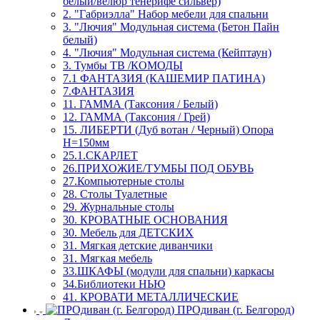
белый/велюр тенерифе сильвер)
2. "Габриэлла" Набор мебели для спальни
3. "Лючия" Модульная система (Бетон Пайн
белый)
4. "Лючия" Модульная система (Кейптаун)
3. Тумбы ТВ /КОМОДЫ
7.1 ФАНТАЗИЯ (КАШЕМИР ПАТИНА)
7.ФАНТАЗИЯ
11. ГАММА (Таксония / Белый)
12. ГАММА (Таксония / Грей)
15. ЛИБЕРТИ (Дуб вотан / Черный) Опора
Н=150мм
25.1.СКАРЛЕТ
26.ПРИХОЖИЕ/ТУМБЫ ПОД ОБУВЬ
27.Компьютерные столы
28. Столы Туалетные
29. Журнальные столы
30. КРОВАТНЫЕ ОСНОВАНИЯ
30. Мебель для ДЕТСКИХ
31. Мягкая детские диванчики
31. Мягкая мебель
33.ШКАФЫ (модули для спальни) каркасы
34.Библиотеки НЬЮ
41. КРОВАТИ МЕТАЛЛИЧЕСКИЕ
ПРОдиван (г. Белгород)