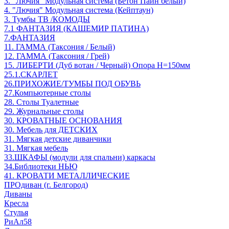
3. "Лючия" Модульная система (Бетон Пайн белый)
4. "Лючия" Модульная система (Кейптаун)
3. Тумбы ТВ /КОМОДЫ
7.1 ФАНТАЗИЯ (КАШЕМИР ПАТИНА)
7.ФАНТАЗИЯ
11. ГАММА (Таксония / Белый)
12. ГАММА (Таксония / Грей)
15. ЛИБЕРТИ (Дуб вотан / Черный) Опора Н=150мм
25.1.СКАРЛЕТ
26.ПРИХОЖИЕ/ТУМБЫ ПОД ОБУВЬ
27.Компьютерные столы
28. Столы Туалетные
29. Журнальные столы
30. КРОВАТНЫЕ ОСНОВАНИЯ
30. Мебель для ДЕТСКИХ
31. Мягкая детские диванчики
31. Мягкая мебель
33.ШКАФЫ (модули для спальни) каркасы
34.Библиотеки НЬЮ
41. КРОВАТИ МЕТАЛЛИЧЕСКИЕ
ПРОдиван (г. Белгород)
Диваны
Кресла
Стулья
РиАл58