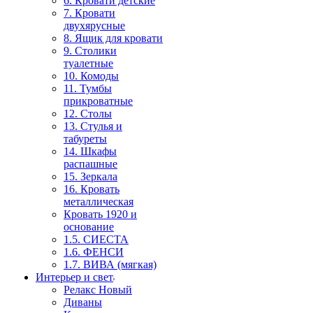
6. Кровати детские
7. Кровати
двухярусные
8. Ящик для кровати
9. Столики
туалетные
10. Комоды
11. Тумбы
прикроватные
12. Столы
13. Стулья и
табуреты
14. Шкафы
распашные
15. Зеркала
16. Кровать
металлическая
Кровать 1920 и
основание
1.5. СИЕСТА
1.6. ФЕНСИ
1.7. ВИВА (мягкая)
Интерьер и свет
Релакс Новый
Диваны