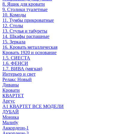
8. Ящик для кровати
9. Столики туалетные
10. Комоды
11. Тумбы прикроватные
12. Столы
13. Стулья и табуреты
14. Шкафы распашные
15. Зеркала
16. Кровать металлическая
Кровать 1920 и основание
1.5. СИЕСТА
1.6. ФЕНСИ
1.7. ВИВА (мягкая)
Интерьер и свет
Релакс Новый
Диваны
Кровати
КВАРТЕТ
Аргус
А1 КВАРТЕТ ВСЕ МОДЕЛИ
ДУБАЙ
Моника
Малибу
Аккордеон-1
Аккордеон-3