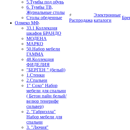
5.Тумбы под обувь
6. Тумбы ТВ,
Журнальные столы
Электронные
Столы обеденные
Бре
Распродажа
каталоги
Олмеко МФ
33.1 Коллекция
шкафов БРАНДО
МОДЕНА
МАРКО
50.Набор мебели
ГАММА
48.Коллекция
ФИДЕЛИЯ
"БЕРГЕН " (белый)
1.Стенки
2.Спальни
1" Сохо" Набор
мебели для спальни
( Бетон пайн белый/
велюр тенерифе
сильвер)
2. "Габриэлла"
Набор мебели для
спальни
3. "Лючия"