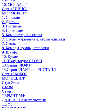
Стиль МК
16. МС "Айри"
Серия "ИВИС"
МС "МИРЕН"
1. Спальни
2. Детские
3. Гостиные
4. Прихожие
5. Компьютерные столы
7. Столы журнальные, столы -книжки
7. Столы шпон
8. Комоды, тумбы, стеллажи
9. Шкафы
10. Кухни
11.Шкафы-купе СТОУН
13.Серия "ЛОФТ"
14.Серия "ЛАЙТ и ФРИСТАЙЛ
Серия "БОХО"
МС "НЕВИЛ"
Стул-Элит
Столы
Стулья
ТЕРМИТ МФ
ДАЛЛАС Цемент светлый
ЛОФТ