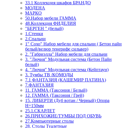
33.1 Коллекция шкафов БРАНДО
МОДЕНА
МАРКО
50.Набор мебели ГАММА
48.Коллекция ФИДЕЛИЯ
"БЕРГЕН " (белый)
1.Стенки
2.Спальни
1" Сохо" Набор мебели для спальни ( Бетон пайн
белый/велюр тенерифе сильвер)
2. "Габриэлла" Набор мебели для спальни
3. "Лючия" Модульная система (Бетон Пайн
белый)
4. "Лючия" Модульная система (Кейптаун)
3. Тумбы ТВ /КОМОДЫ
7.1 ФАНТАЗИЯ (КАШЕМИР ПАТИНА)
7.ФАНТАЗИЯ
11. ГАММА (Таксония / Белый)
12. ГАММА (Таксония / Грей)
15. ЛИБЕРТИ (Дуб вотан / Черный) Опора
Н=150мм
25.1.СКАРЛЕТ
26.ПРИХОЖИЕ/ТУМБЫ ПОД ОБУВЬ
27.Компьютерные столы
28. Столы Туалетные