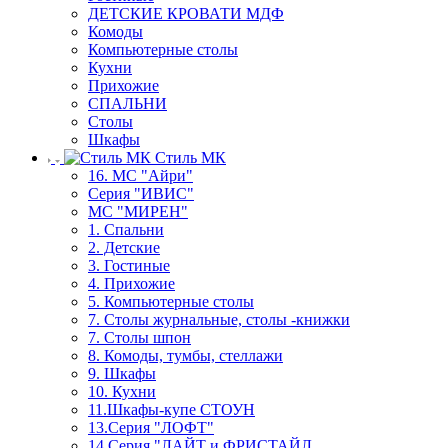
ДЕТСКИЕ КРОВАТИ МДФ
Комоды
Компьютерные столы
Кухни
Прихожие
СПАЛЬНИ
Столы
Шкафы
Стиль МК
16. МС "Айри"
Серия "ИВИС"
МС "МИРЕН"
1. Спальни
2. Детские
3. Гостиные
4. Прихожие
5. Компьютерные столы
7. Столы журнальные, столы -книжки
7. Столы шпон
8. Комоды, тумбы, стеллажи
9. Шкафы
10. Кухни
11.Шкафы-купе СТОУН
13.Серия "ЛОФТ"
14.Серия "ЛАЙТ и ФРИСТАЙЛ