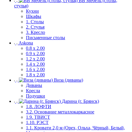
ВВ Мебель (столы,
стулья)
Кухни
Шкафы
1. Столы
2. Стулья
3. Кресло
Письменные столы
Askona
0.8 х 2.00
0.9 х 2.00
1.2 х 2.00
1.4 х 2.00
1.6 х 2.00
1.8 х 2.00
Виза (диваны)
Диваны
Кресла
Подушки
Дарина (г. Брянск)
1.8. ЛОФТИ
3.2. Основание металлокаркасное
1.9. ТВИСТ
1.10. РЭСТ
1.1. Кровати 2,0 м (Орех, Ольха, Чёрный, Белый,