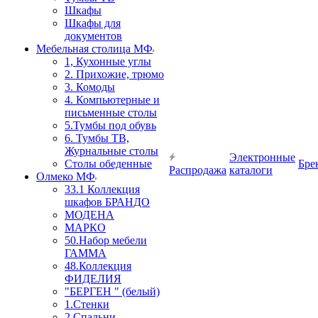
Шкафы
Шкафы для
документов
Мебельная столица МФ
1, Кухонные углы
2. Прихожие, трюмо
3. Комоды
4. Компьютерные и
письменные столы
5.Тумбы под обувь
6. Тумбы ТВ,
Журнальные столы
Электронные
Столы обеденные
Бре
Распродажа
каталоги
Олмеко МФ
33.1 Коллекция
шкафов БРАНДО
МОДЕНА
МАРКО
50.Набор мебели
ГАММА
48.Коллекция
ФИДЕЛИЯ
"БЕРГЕН " (белый)
1.Стенки
2.Спальни