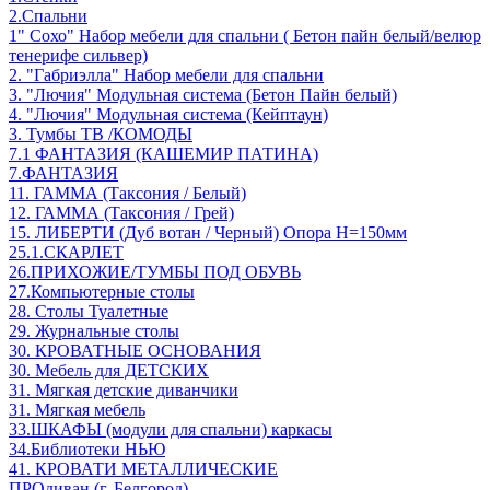
2.Спальни
1" Сохо" Набор мебели для спальни ( Бетон пайн белый/велюр
тенерифе сильвер)
2. "Габриэлла" Набор мебели для спальни
3. "Лючия" Модульная система (Бетон Пайн белый)
4. "Лючия" Модульная система (Кейптаун)
3. Тумбы ТВ /КОМОДЫ
7.1 ФАНТАЗИЯ (КАШЕМИР ПАТИНА)
7.ФАНТАЗИЯ
11. ГАММА (Таксония / Белый)
12. ГАММА (Таксония / Грей)
15. ЛИБЕРТИ (Дуб вотан / Черный) Опора Н=150мм
25.1.СКАРЛЕТ
26.ПРИХОЖИЕ/ТУМБЫ ПОД ОБУВЬ
27.Компьютерные столы
28. Столы Туалетные
29. Журнальные столы
30. КРОВАТНЫЕ ОСНОВАНИЯ
30. Мебель для ДЕТСКИХ
31. Мягкая детские диванчики
31. Мягкая мебель
33.ШКАФЫ (модули для спальни) каркасы
34.Библиотеки НЬЮ
41. КРОВАТИ МЕТАЛЛИЧЕСКИЕ
ПРОдиван (г. Белгород)