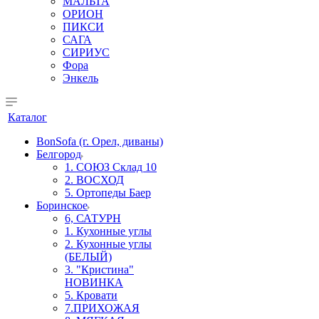
МАЛЬТА
ОРИОН
ПИКСИ
САГА
СИРИУС
Фора
Энкель
Каталог
BonSofa (г. Орел, диваны)
Белгород
1. СОЮЗ Склад 10
2. ВОСХОД
5. Ортопеды Баер
Боринское
6, САТУРН
1. Кухонные углы
2. Кухонные углы
(БЕЛЫЙ)
3. "Кристина"
НОВИНКА
5. Кровати
7.ПРИХОЖАЯ