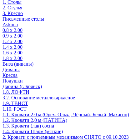
1. Столы
2. Стулья
3. Кресло
Письменные столы
Askona
0.8 х 2.00
0.9 х 2.00
1.2 х 2.00
1.4 х 2.00
1.6 х 2.00
1.8 х 2.00
Виза (диваны)
Диваны
Кресла
Подушки
Дарина (г. Брянск)
1.8. ЛОФТИ
3.2. Основание металлокаркасное
1.9. ТВИСТ
1.10. РЭСТ
1.1. Кровати 2,0 м (Орех, Ольха, Чёрный, Белый, Махагон)
1.2. Кровати 2,0 м (ПАТИНА)
1.3. Кровати (лак) сосна
1.4. Кровати Шарм (мягкие)
2. Кровати с подъемным механизмом СНЯТО с 09.10.2023