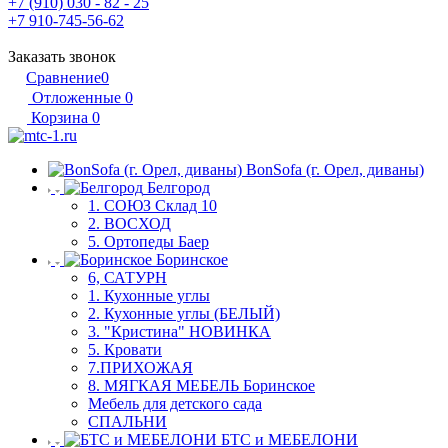
+7 (910) 030 - 82 - 25
+7 910-745-56-62
Заказать звонок
Сравнение
0
Отложенные
0
Корзина
0
BonSofa (г. Орел, диваны)
Белгород
1. СОЮЗ Склад 10
2. ВОСХОД
5. Ортопеды Баер
Боринское
6, САТУРН
1. Кухонные углы
2. Кухонные углы (БЕЛЫЙ)
3. "Кристина" НОВИНКА
5. Кровати
7.ПРИХОЖАЯ
8. МЯГКАЯ МЕБЕЛЬ Боринское
Мебель для детского сада
СПАЛЬНИ
БТС и МЕБЕЛОНИ