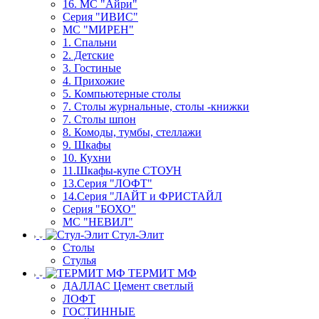
16. МС "Айри"
Серия "ИВИС"
МС "МИРЕН"
1. Спальни
2. Детские
3. Гостиные
4. Прихожие
5. Компьютерные столы
7. Столы журнальные, столы -книжки
7. Столы шпон
8. Комоды, тумбы, стеллажи
9. Шкафы
10. Кухни
11.Шкафы-купе СТОУН
13.Серия "ЛОФТ"
14.Серия "ЛАЙТ и ФРИСТАЙЛ
Серия "БОХО"
МС "НЕВИЛ"
Стул-Элит
Столы
Стулья
ТЕРМИТ МФ
ДАЛЛАС Цемент светлый
ЛОФТ
ГОСТИННЫЕ