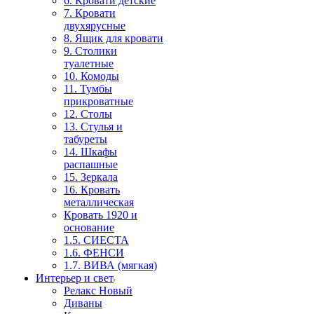
6. Кровати детские
7. Кровати
двухярусные
8. Ящик для кровати
9. Столики
туалетные
10. Комоды
11. Тумбы
прикроватные
12. Столы
13. Стулья и
табуреты
14. Шкафы
распашные
15. Зеркала
16. Кровать
металлическая
Кровать 1920 и
основание
1.5. СИЕСТА
1.6. ФЕНСИ
1.7. ВИВА (мягкая)
Интерьер и свет
Релакс Новый
Диваны