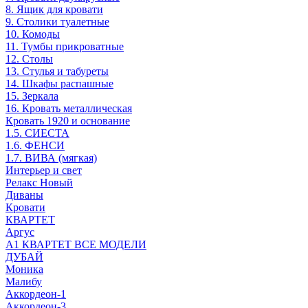
8. Ящик для кровати
9. Столики туалетные
10. Комоды
11. Тумбы прикроватные
12. Столы
13. Стулья и табуреты
14. Шкафы распашные
15. Зеркала
16. Кровать металлическая
Кровать 1920 и основание
1.5. СИЕСТА
1.6. ФЕНСИ
1.7. ВИВА (мягкая)
Интерьер и свет
Релакс Новый
Диваны
Кровати
КВАРТЕТ
Аргус
А1 КВАРТЕТ ВСЕ МОДЕЛИ
ДУБАЙ
Моника
Малибу
Аккордеон-1
Аккордеон-3