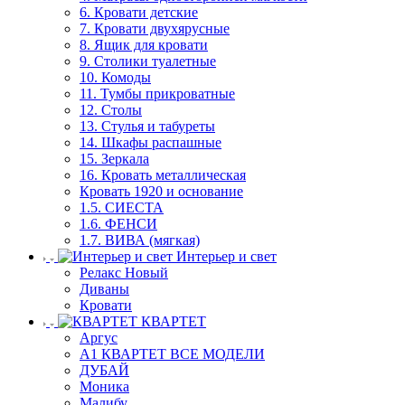
6. Кровати детские
7. Кровати двухярусные
8. Ящик для кровати
9. Столики туалетные
10. Комоды
11. Тумбы прикроватные
12. Столы
13. Стулья и табуреты
14. Шкафы распашные
15. Зеркала
16. Кровать металлическая
Кровать 1920 и основание
1.5. СИЕСТА
1.6. ФЕНСИ
1.7. ВИВА (мягкая)
Интерьер и свет
Релакс Новый
Диваны
Кровати
КВАРТЕТ
Аргус
А1 КВАРТЕТ ВСЕ МОДЕЛИ
ДУБАЙ
Моника
Малибу