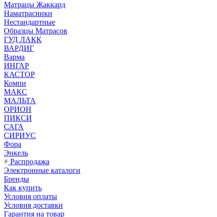
Матрацы Жаккард
Наматрасники
Нестандартные
Образцы Матрасов
ГУД ЛАКК
ВАРДИГ
Варма
ИНГАР
КАСТОР
Компи
МАКС
МАЛЬТА
ОРИОН
ПИКСИ
САГА
СИРИУС
Фора
Энкель
Распродажа
Электронные каталоги
Бренды
Как купить
Условия оплаты
Условия доставки
Гарантия на товар