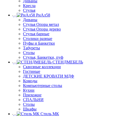
Диваны
Кресла
Стулья
РиАл58
Диваны
Стулья Опора метал
Стулья Опора дерево
Стулья барные
Столики разные
Пуфы и Банкетки
Табуреты
Столы
Стулья, Банкетки, пуф
СТЕНДМЕБЕЛЬ
Сквозные коллекции
Гостиные
ДЕТСКИЕ КРОВАТИ МДФ
Комоды
Компьютерные столы
Кухни
Прихожие
СПАЛЬНИ
Столы
Шкафы
Стиль МК