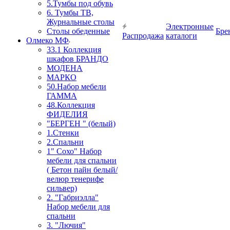
5.Тумбы под обувь
6. Тумбы ТВ,
Журнальные столы
Электронные
Столы обеденные
Бре
Распродажа
каталоги
Олмеко МФ
33.1 Коллекция
шкафов БРАНДО
МОДЕНА
МАРКО
50.Набор мебели
ГАММА
48.Коллекция
ФИДЕЛИЯ
"БЕРГЕН " (белый)
1.Стенки
2.Спальни
1" Сохо" Набор
мебели для спальни
( Бетон пайн белый/
велюр тенерифе
сильвер)
2. "Габриэлла"
Набор мебели для
спальни
3. "Лючия"