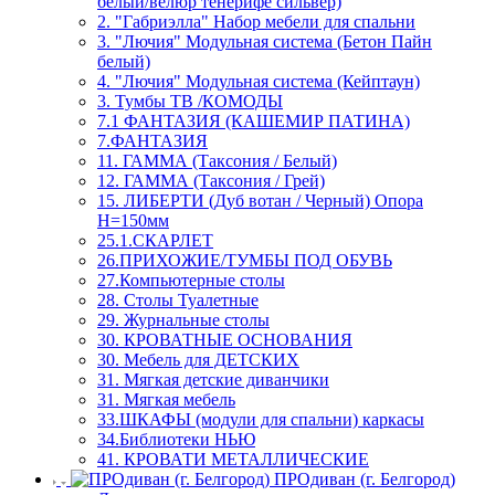
белый/велюр тенерифе сильвер)
2. "Габриэлла" Набор мебели для спальни
3. "Лючия" Модульная система (Бетон Пайн
белый)
4. "Лючия" Модульная система (Кейптаун)
3. Тумбы ТВ /КОМОДЫ
7.1 ФАНТАЗИЯ (КАШЕМИР ПАТИНА)
7.ФАНТАЗИЯ
11. ГАММА (Таксония / Белый)
12. ГАММА (Таксония / Грей)
15. ЛИБЕРТИ (Дуб вотан / Черный) Опора
Н=150мм
25.1.СКАРЛЕТ
26.ПРИХОЖИЕ/ТУМБЫ ПОД ОБУВЬ
27.Компьютерные столы
28. Столы Туалетные
29. Журнальные столы
30. КРОВАТНЫЕ ОСНОВАНИЯ
30. Мебель для ДЕТСКИХ
31. Мягкая детские диванчики
31. Мягкая мебель
33.ШКАФЫ (модули для спальни) каркасы
34.Библиотеки НЬЮ
41. КРОВАТИ МЕТАЛЛИЧЕСКИЕ
ПРОдиван (г. Белгород)