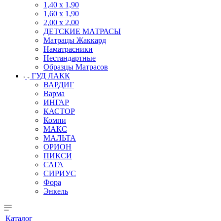
1,40 х 1,90
1,60 х 1,90
2,00 х 2,00
ДЕТСКИЕ МАТРАСЫ
Матрацы Жаккард
Наматрасники
Нестандартные
Образцы Матрасов
ГУД ЛАКК
ВАРДИГ
Варма
ИНГАР
КАСТОР
Компи
МАКС
МАЛЬТА
ОРИОН
ПИКСИ
САГА
СИРИУС
Фора
Энкель
Каталог