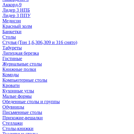
Аккорд-9
Лидер 3 НПБ
Лидер 3 ППУ
Медисон
Красный холм
Банкетки
Столы
Стулья (Тон 1,6,306,309 и 316 снято)
Табуреты
Липецкая березка
Гостиные
Журнальные столы
Книжные полки
Комоды
Компьютерные столы
Кровати
Кухонные углы
Малые формы
Обеденные столы и группы
Обувницы
Письменные столы
Прихожие-вешалки
Стеллажи
Столы-книжки
Туалетные столы