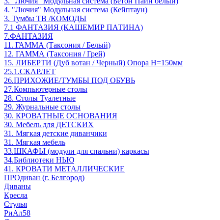
3. "Лючия" Модульная система (Бетон Пайн белый)
4. "Лючия" Модульная система (Кейптаун)
3. Тумбы ТВ /КОМОДЫ
7.1 ФАНТАЗИЯ (КАШЕМИР ПАТИНА)
7.ФАНТАЗИЯ
11. ГАММА (Таксония / Белый)
12. ГАММА (Таксония / Грей)
15. ЛИБЕРТИ (Дуб вотан / Черный) Опора Н=150мм
25.1.СКАРЛЕТ
26.ПРИХОЖИЕ/ТУМБЫ ПОД ОБУВЬ
27.Компьютерные столы
28. Столы Туалетные
29. Журнальные столы
30. КРОВАТНЫЕ ОСНОВАНИЯ
30. Мебель для ДЕТСКИХ
31. Мягкая детские диванчики
31. Мягкая мебель
33.ШКАФЫ (модули для спальни) каркасы
34.Библиотеки НЬЮ
41. КРОВАТИ МЕТАЛЛИЧЕСКИЕ
ПРОдиван (г. Белгород)
Диваны
Кресла
Стулья
РиАл58