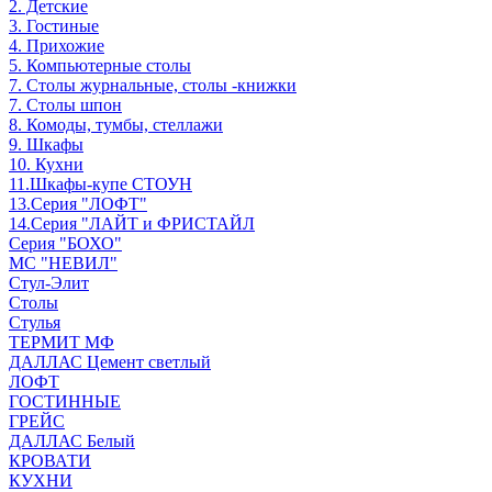
2. Детские
3. Гостиные
4. Прихожие
5. Компьютерные столы
7. Столы журнальные, столы -книжки
7. Столы шпон
8. Комоды, тумбы, стеллажи
9. Шкафы
10. Кухни
11.Шкафы-купе СТОУН
13.Серия "ЛОФТ"
14.Серия "ЛАЙТ и ФРИСТАЙЛ
Серия "БОХО"
МС "НЕВИЛ"
Стул-Элит
Столы
Стулья
ТЕРМИТ МФ
ДАЛЛАС Цемент светлый
ЛОФТ
ГОСТИННЫЕ
ГРЕЙС
ДАЛЛАС Белый
КРОВАТИ
КУХНИ