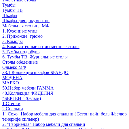
Тумбы
Тумбы ТВ
Шкафы
Шкафы для документов
Мебельная столица МФ
1, Кухонные углы
2. Прихожие, трюмо
3. Комоды
4. Компьютерные и письменные столы
5.Тумбы под обувь
6. Тумбы ТВ, Журнальные столы
Столы обеденные
Олмеко МФ
33.1 Коллекция шкафов БРАНДО
МОДЕНА
МАРКО
50.Набор мебели ГАММА
48.Коллекция ФИДЕЛИЯ
"БЕРГЕН " (белый)
1.Стенки
2.Спальни
1" Сохо" Набор мебели для спальни ( Бетон пайн белый/велюр
тенерифе сильвер)
2. "Габриэлла" Набор мебели для спальни