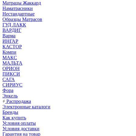
Матрацы Жаккард
Наматрасники
Нестандартные
Образцы Матрасов
ГУД ЛАКК
ВАРДИГ
Варма
ИНГАР
КАСТОР
Компи
МАКС
МАЛЬТА
ОРИОН
ПИКСИ
САГА
СИРИУС
Фора
Энкель
Распродажа
Электронные каталоги
Бренды
Как купить
Условия оплаты
Условия доставки
Гарантия на товар