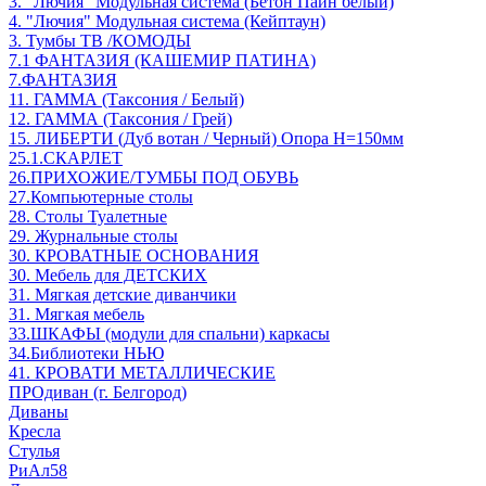
3. "Лючия" Модульная система (Бетон Пайн белый)
4. "Лючия" Модульная система (Кейптаун)
3. Тумбы ТВ /КОМОДЫ
7.1 ФАНТАЗИЯ (КАШЕМИР ПАТИНА)
7.ФАНТАЗИЯ
11. ГАММА (Таксония / Белый)
12. ГАММА (Таксония / Грей)
15. ЛИБЕРТИ (Дуб вотан / Черный) Опора Н=150мм
25.1.СКАРЛЕТ
26.ПРИХОЖИЕ/ТУМБЫ ПОД ОБУВЬ
27.Компьютерные столы
28. Столы Туалетные
29. Журнальные столы
30. КРОВАТНЫЕ ОСНОВАНИЯ
30. Мебель для ДЕТСКИХ
31. Мягкая детские диванчики
31. Мягкая мебель
33.ШКАФЫ (модули для спальни) каркасы
34.Библиотеки НЬЮ
41. КРОВАТИ МЕТАЛЛИЧЕСКИЕ
ПРОдиван (г. Белгород)
Диваны
Кресла
Стулья
РиАл58