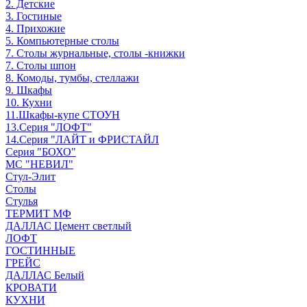
2. Детские
3. Гостиные
4. Прихожие
5. Компьютерные столы
7. Столы журнальные, столы -книжки
7. Столы шпон
8. Комоды, тумбы, стеллажи
9. Шкафы
10. Кухни
11.Шкафы-купе СТОУН
13.Серия "ЛОФТ"
14.Серия "ЛАЙТ и ФРИСТАЙЛ
Серия "БОХО"
МС "НЕВИЛ"
Стул-Элит
Столы
Стулья
ТЕРМИТ МФ
ДАЛЛАС Цемент светлый
ЛОФТ
ГОСТИННЫЕ
ГРЕЙС
ДАЛЛАС Белый
КРОВАТИ
КУХНИ