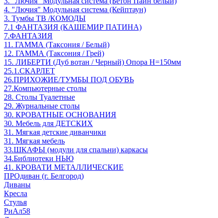
3. "Лючия" Модульная система (Бетон Пайн белый)
4. "Лючия" Модульная система (Кейптаун)
3. Тумбы ТВ /КОМОДЫ
7.1 ФАНТАЗИЯ (КАШЕМИР ПАТИНА)
7.ФАНТАЗИЯ
11. ГАММА (Таксония / Белый)
12. ГАММА (Таксония / Грей)
15. ЛИБЕРТИ (Дуб вотан / Черный) Опора Н=150мм
25.1.СКАРЛЕТ
26.ПРИХОЖИЕ/ТУМБЫ ПОД ОБУВЬ
27.Компьютерные столы
28. Столы Туалетные
29. Журнальные столы
30. КРОВАТНЫЕ ОСНОВАНИЯ
30. Мебель для ДЕТСКИХ
31. Мягкая детские диванчики
31. Мягкая мебель
33.ШКАФЫ (модули для спальни) каркасы
34.Библиотеки НЬЮ
41. КРОВАТИ МЕТАЛЛИЧЕСКИЕ
ПРОдиван (г. Белгород)
Диваны
Кресла
Стулья
РиАл58