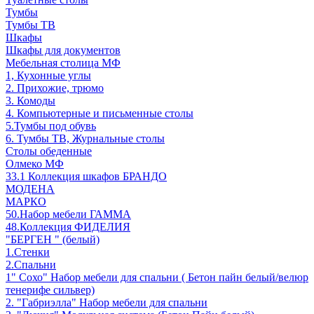
Тумбы
Тумбы ТВ
Шкафы
Шкафы для документов
Мебельная столица МФ
1, Кухонные углы
2. Прихожие, трюмо
3. Комоды
4. Компьютерные и письменные столы
5.Тумбы под обувь
6. Тумбы ТВ, Журнальные столы
Столы обеденные
Олмеко МФ
33.1 Коллекция шкафов БРАНДО
МОДЕНА
МАРКО
50.Набор мебели ГАММА
48.Коллекция ФИДЕЛИЯ
"БЕРГЕН " (белый)
1.Стенки
2.Спальни
1" Сохо" Набор мебели для спальни ( Бетон пайн белый/велюр
тенерифе сильвер)
2. "Габриэлла" Набор мебели для спальни