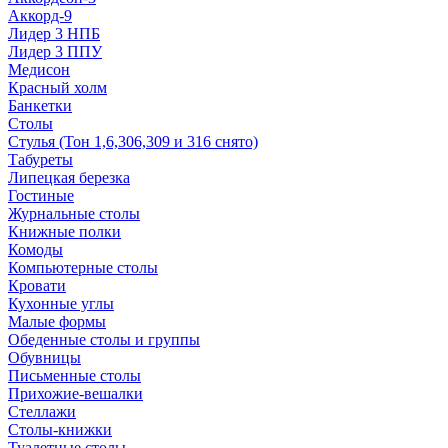
Аккорд-9
Лидер 3 НПБ
Лидер 3 ППУ
Медисон
Красный холм
Банкетки
Столы
Стулья (Тон 1,6,306,309 и 316 снято)
Табуреты
Липецкая березка
Гостиные
Журнальные столы
Книжные полки
Комоды
Компьютерные столы
Кровати
Кухонные углы
Малые формы
Обеденные столы и группы
Обувницы
Письменные столы
Прихожие-вешалки
Стеллажи
Столы-книжки
Туалетные столы