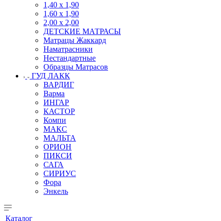
1,40 х 1,90
1,60 х 1,90
2,00 х 2,00
ДЕТСКИЕ МАТРАСЫ
Матрацы Жаккард
Наматрасники
Нестандартные
Образцы Матрасов
ГУД ЛАКК
ВАРДИГ
Варма
ИНГАР
КАСТОР
Компи
МАКС
МАЛЬТА
ОРИОН
ПИКСИ
САГА
СИРИУС
Фора
Энкель
Каталог