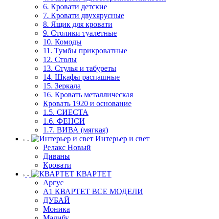
6. Кровати детские
7. Кровати двухярусные
8. Ящик для кровати
9. Столики туалетные
10. Комоды
11. Тумбы прикроватные
12. Столы
13. Стулья и табуреты
14. Шкафы распашные
15. Зеркала
16. Кровать металлическая
Кровать 1920 и основание
1.5. СИЕСТА
1.6. ФЕНСИ
1.7. ВИВА (мягкая)
Интерьер и свет
Релакс Новый
Диваны
Кровати
КВАРТЕТ
Аргус
А1 КВАРТЕТ ВСЕ МОДЕЛИ
ДУБАЙ
Моника
Малибу