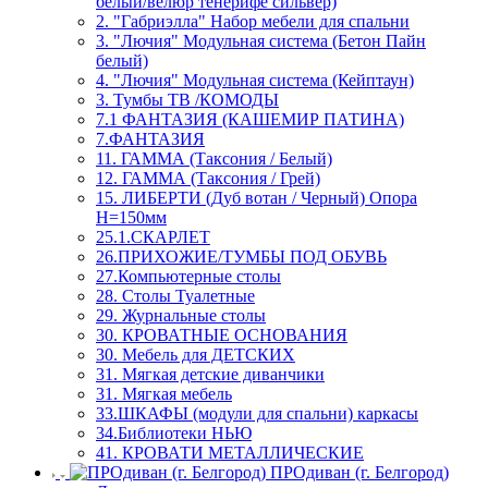
белый/велюр тенерифе сильвер)
2. "Габриэлла" Набор мебели для спальни
3. "Лючия" Модульная система (Бетон Пайн
белый)
4. "Лючия" Модульная система (Кейптаун)
3. Тумбы ТВ /КОМОДЫ
7.1 ФАНТАЗИЯ (КАШЕМИР ПАТИНА)
7.ФАНТАЗИЯ
11. ГАММА (Таксония / Белый)
12. ГАММА (Таксония / Грей)
15. ЛИБЕРТИ (Дуб вотан / Черный) Опора
Н=150мм
25.1.СКАРЛЕТ
26.ПРИХОЖИЕ/ТУМБЫ ПОД ОБУВЬ
27.Компьютерные столы
28. Столы Туалетные
29. Журнальные столы
30. КРОВАТНЫЕ ОСНОВАНИЯ
30. Мебель для ДЕТСКИХ
31. Мягкая детские диванчики
31. Мягкая мебель
33.ШКАФЫ (модули для спальни) каркасы
34.Библиотеки НЬЮ
41. КРОВАТИ МЕТАЛЛИЧЕСКИЕ
ПРОдиван (г. Белгород)