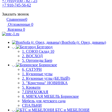
+7 (910) 030 - 82 - 25
+7 910-745-56-62
Заказать звонок
Сравнение
0
Отложенные
0
Корзина
0
BonSofa (г. Орел, диваны)
Белгород
1. СОЮЗ Склад 10
2. ВОСХОД
5. Ортопеды Баер
Боринское
6, САТУРН
1. Кухонные углы
2. Кухонные углы (БЕЛЫЙ)
3. "Кристина" НОВИНКА
5. Кровати
7.ПРИХОЖАЯ
8. МЯГКАЯ МЕБЕЛЬ Боринское
Мебель для детского сада
СПАЛЬНИ
БТС и МЕБЕЛОНИ