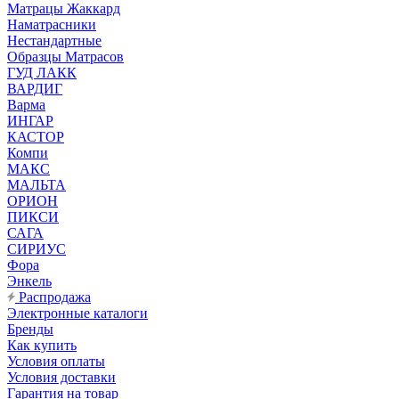
Матрацы Жаккард
Наматрасники
Нестандартные
Образцы Матрасов
ГУД ЛАКК
ВАРДИГ
Варма
ИНГАР
КАСТОР
Компи
МАКС
МАЛЬТА
ОРИОН
ПИКСИ
САГА
СИРИУС
Фора
Энкель
Распродажа
Электронные каталоги
Бренды
Как купить
Условия оплаты
Условия доставки
Гарантия на товар