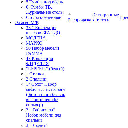
5.Тумбы под обувь
6. Тумбы ТВ,
Журнальные столы
Электронные
Столы обеденные
Бре
Распродажа
каталоги
Олмеко МФ
33.1 Коллекция
шкафов БРАНДО
МОДЕНА
МАРКО
50.Набор мебели
ГАММА
48.Коллекция
ФИДЕЛИЯ
"БЕРГЕН " (белый)
1.Стенки
2.Спальни
1" Сохо" Набор
мебели для спальни
( Бетон пайн белый/
велюр тенерифе
сильвер)
2. "Габриэлла"
Набор мебели для
спальни
3. "Лючия"