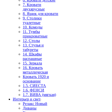
6. Кровати детские
7. Кровати
двухярусные
8. Ящик для кровати
9. Столики
туалетные
10. Комоды
11. Тумбы
прикроватные
12. Столы
13. Стулья и
табуреты
14. Шкафы
распашные
15. Зеркала
16. Кровать
металлическая
Кровать 1920 и
основание
1.5. СИЕСТА
1.6. ФЕНСИ
1.7. ВИВА (мягкая)
Интерьер и свет
Релакс Новый
Диваны