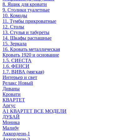
8. Ящик для кровати
9. Столики туалетные
10. Комоды
11. Тумбы прикроватные
12. Столы
13. Стулья и табуреты
14. Шкафы распашные
15. Зеркала
16. Кровать металлическая
Кровать 1920 и основание
1.5. СИЕСТА
1.6. ФЕНСИ
1.7. ВИВА (мягкая)
Интерьер и свет
Релакс Новый
Диваны
Кровати
КВАРТЕТ
Аргус
А1 КВАРТЕТ ВСЕ МОДЕЛИ
ДУБАЙ
Моника
Малибу
Аккордеон-1
Аккордеон-3