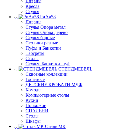
Диваны
Кресла
Стулья
РиАл58
Диваны
Стулья Опора метал
Стулья Опора дерево
Стулья барные
Столики разные
Пуфы и Банкетки
Табуреты
Столы
Стулья, Банкетки, пуф
СТЕНДМЕБЕЛЬ
Сквозные коллекции
Гостиные
ДЕТСКИЕ КРОВАТИ МДФ
Комоды
Компьютерные столы
Кухни
Прихожие
СПАЛЬНИ
Столы
Шкафы
Стиль МК