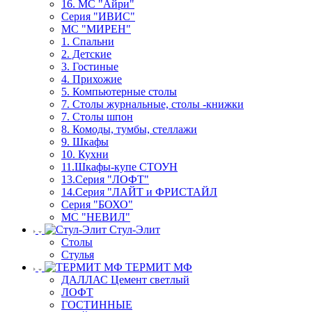
16. МС "Айри"
Серия "ИВИС"
МС "МИРЕН"
1. Спальни
2. Детские
3. Гостиные
4. Прихожие
5. Компьютерные столы
7. Столы журнальные, столы -книжки
7. Столы шпон
8. Комоды, тумбы, стеллажи
9. Шкафы
10. Кухни
11.Шкафы-купе СТОУН
13.Серия "ЛОФТ"
14.Серия "ЛАЙТ и ФРИСТАЙЛ
Серия "БОХО"
МС "НЕВИЛ"
Стул-Элит
Столы
Стулья
ТЕРМИТ МФ
ДАЛЛАС Цемент светлый
ЛОФТ
ГОСТИННЫЕ