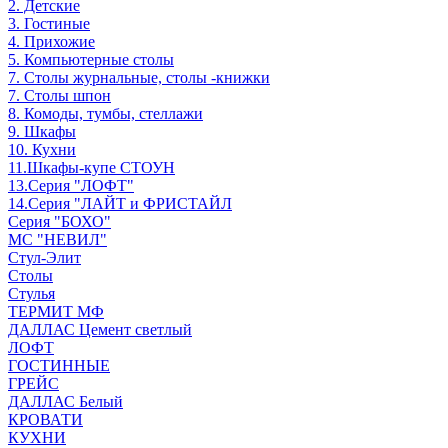
2. Детские
3. Гостиные
4. Прихожие
5. Компьютерные столы
7. Столы журнальные, столы -книжки
7. Столы шпон
8. Комоды, тумбы, стеллажи
9. Шкафы
10. Кухни
11.Шкафы-купе СТОУН
13.Серия "ЛОФТ"
14.Серия "ЛАЙТ и ФРИСТАЙЛ
Серия "БОХО"
МС "НЕВИЛ"
Стул-Элит
Столы
Стулья
ТЕРМИТ МФ
ДАЛЛАС Цемент светлый
ЛОФТ
ГОСТИННЫЕ
ГРЕЙС
ДАЛЛАС Белый
КРОВАТИ
КУХНИ