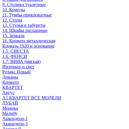
9. Столики туалетные
10. Комоды
11. Тумбы прикроватные
12. Столы
13. Стулья и табуреты
14. Шкафы распашные
15. Зеркала
16. Кровать металлическая
Кровать 1920 и основание
1.5. СИЕСТА
1.6. ФЕНСИ
1.7. ВИВА (мягкая)
Интерьер и свет
Релакс Новый
Диваны
Кровати
КВАРТЕТ
Аргус
А1 КВАРТЕТ ВСЕ МОДЕЛИ
ДУБАЙ
Моника
Малибу
Аккордеон-1
Аккордеон-3
Аккорд-9