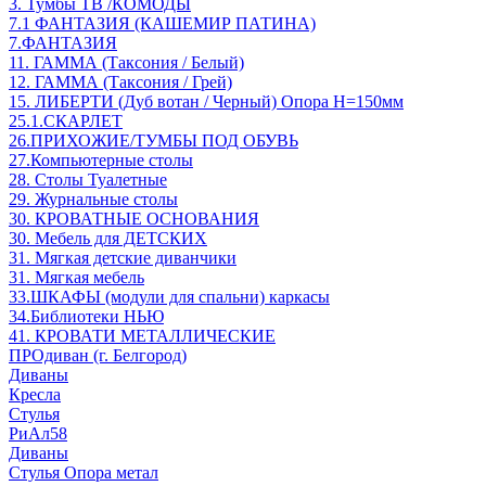
3. Тумбы ТВ /КОМОДЫ
7.1 ФАНТАЗИЯ (КАШЕМИР ПАТИНА)
7.ФАНТАЗИЯ
11. ГАММА (Таксония / Белый)
12. ГАММА (Таксония / Грей)
15. ЛИБЕРТИ (Дуб вотан / Черный) Опора Н=150мм
25.1.СКАРЛЕТ
26.ПРИХОЖИЕ/ТУМБЫ ПОД ОБУВЬ
27.Компьютерные столы
28. Столы Туалетные
29. Журнальные столы
30. КРОВАТНЫЕ ОСНОВАНИЯ
30. Мебель для ДЕТСКИХ
31. Мягкая детские диванчики
31. Мягкая мебель
33.ШКАФЫ (модули для спальни) каркасы
34.Библиотеки НЬЮ
41. КРОВАТИ МЕТАЛЛИЧЕСКИЕ
ПРОдиван (г. Белгород)
Диваны
Кресла
Стулья
РиАл58
Диваны
Стулья Опора метал