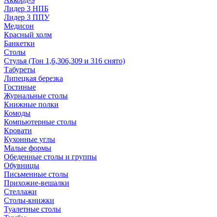
Лидер 3 НПБ
Лидер 3 ППУ
Медисон
Красный холм
Банкетки
Столы
Стулья (Тон 1,6,306,309 и 316 снято)
Табуреты
Липецкая березка
Гостиные
Журнальные столы
Книжные полки
Комоды
Компьютерные столы
Кровати
Кухонные углы
Малые формы
Обеденные столы и группы
Обувницы
Письменные столы
Прихожие-вешалки
Стеллажи
Столы-книжки
Туалетные столы