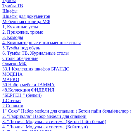
Тумбы
Тумбы ТВ
Шкафы
Шкафы для документов
Мебельная столица МФ
1, Кухонные углы
2. Прихожие, трюмо
3. Комоды
4. Компьютерные и письменные столы
5.Тумбы под обувь
6. Тумбы ТВ, Журнальные столы
Столы обеденные
Олмеко МФ
33.1 Коллекция шкафов БРАНДО
МОДЕНА
МАРКО
50.Набор мебели ГАММА
48.Коллекция ФИДЕЛИЯ
"БЕРГЕН " (белый)
1.Стенки
2.Спальни
1" Сохо" Набор мебели для спальни ( Бетон пайн белый/велюр 
2. "Габриэлла" Набор мебели для спальни
3. "Лючия" Модульная система (Бетон Пайн белый)
4. "Лючия" Модульная система (Кейптаун)