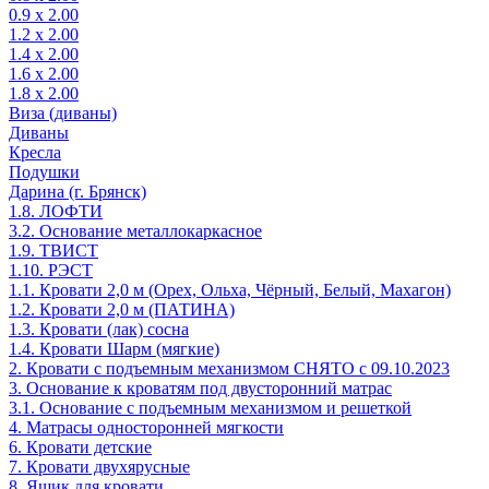
0.9 х 2.00
1.2 х 2.00
1.4 х 2.00
1.6 х 2.00
1.8 х 2.00
Виза (диваны)
Диваны
Кресла
Подушки
Дарина (г. Брянск)
1.8. ЛОФТИ
3.2. Основание металлокаркасное
1.9. ТВИСТ
1.10. РЭСТ
1.1. Кровати 2,0 м (Орех, Ольха, Чёрный, Белый, Махагон)
1.2. Кровати 2,0 м (ПАТИНА)
1.3. Кровати (лак) сосна
1.4. Кровати Шарм (мягкие)
2. Кровати с подъемным механизмом СНЯТО с 09.10.2023
3. Основание к кроватям под двусторонний матрас
3.1. Основание с подъемным механизмом и решеткой
4. Матрасы односторонней мягкости
6. Кровати детские
7. Кровати двухярусные
8. Ящик для кровати