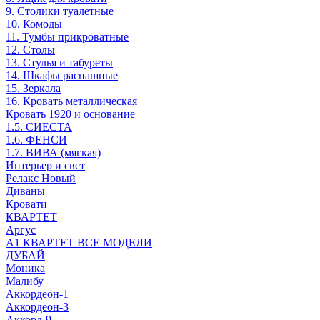
9. Столики туалетные
10. Комоды
11. Тумбы прикроватные
12. Столы
13. Стулья и табуреты
14. Шкафы распашные
15. Зеркала
16. Кровать металлическая
Кровать 1920 и основание
1.5. СИЕСТА
1.6. ФЕНСИ
1.7. ВИВА (мягкая)
Интерьер и свет
Релакс Новый
Диваны
Кровати
КВАРТЕТ
Аргус
А1 КВАРТЕТ ВСЕ МОДЕЛИ
ДУБАЙ
Моника
Малибу
Аккордеон-1
Аккордеон-3
Аккорд-9