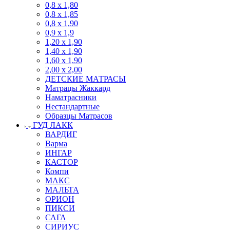
0,8 х 1,80
0,8 х 1,85
0,8 х 1,90
0,9 х 1,9
1,20 х 1,90
1,40 х 1,90
1,60 х 1,90
2,00 х 2,00
ДЕТСКИЕ МАТРАСЫ
Матрацы Жаккард
Наматрасники
Нестандартные
Образцы Матрасов
ГУД ЛАКК
ВАРДИГ
Варма
ИНГАР
КАСТОР
Компи
МАКС
МАЛЬТА
ОРИОН
ПИКСИ
САГА
СИРИУС