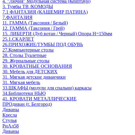
4. "Лючия" Модульная система (Кейптаун)
3. Тумбы ТВ /КОМОДЫ
7.1 ФАНТАЗИЯ (КАШЕМИР ПАТИНА)
7.ФАНТАЗИЯ
11. ГАММА (Таксония / Белый)
12. ГАММА (Таксония / Грей)
15. ЛИБЕРТИ (Дуб вотан / Черный) Опора Н=150мм
25.1.СКАРЛЕТ
26.ПРИХОЖИЕ/ТУМБЫ ПОД ОБУВЬ
27.Компьютерные столы
28. Столы Туалетные
29. Журнальные столы
30. КРОВАТНЫЕ ОСНОВАНИЯ
30. Мебель для ДЕТСКИХ
31. Мягкая детские диванчики
31. Мягкая мебель
33.ШКАФЫ (модули для спальни) каркасы
34.Библиотеки НЬЮ
41. КРОВАТИ МЕТАЛЛИЧЕСКИЕ
ПРОдиван (г. Белгород)
Диваны
Кресла
Стулья
РиАл58
Диваны