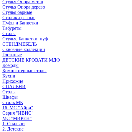
Стулья Опора метал
Стулья Опора дерево
Стулья барные
Столики разные
Пуфы и Банкетки
Табуреты
Столы
Стулья, Банкетки, пуф
СТЕНДМЕБЕЛЬ
Сквозные коллекции
Гостиные
ДЕТСКИЕ КРОВАТИ МДФ
Комоды
Компьютерные столы
Кухни
Прихожие
СПАЛЬНИ
Столы
Шкафы
Стиль МК
16. МС "Айри"
Серия "ИВИС"
МС "МИРЕН"
1. Спальни
2. Детские