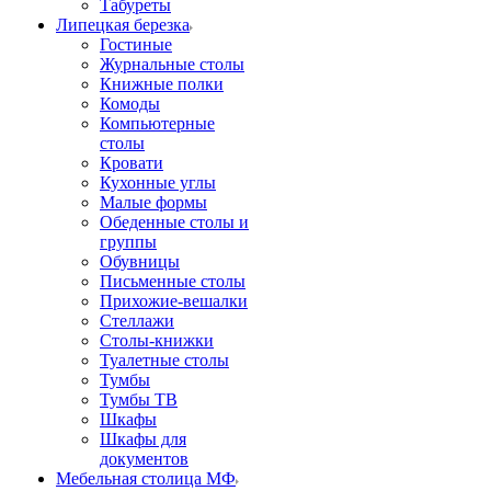
Табуреты
Липецкая березка
Гостиные
Журнальные столы
Книжные полки
Комоды
Компьютерные
столы
Кровати
Кухонные углы
Малые формы
Обеденные столы и
группы
Обувницы
Письменные столы
Прихожие-вешалки
Стеллажи
Столы-книжки
Туалетные столы
Тумбы
Тумбы ТВ
Шкафы
Шкафы для
документов
Мебельная столица МФ