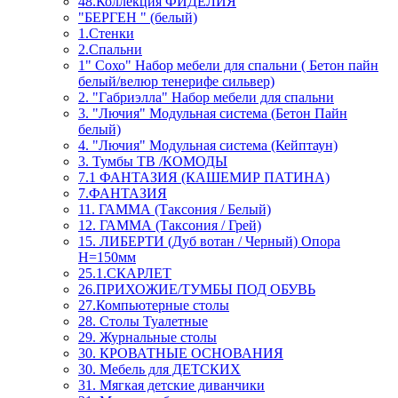
48.Коллекция ФИДЕЛИЯ
"БЕРГЕН " (белый)
1.Стенки
2.Спальни
1" Сохо" Набор мебели для спальни ( Бетон пайн
белый/велюр тенерифе сильвер)
2. "Габриэлла" Набор мебели для спальни
3. "Лючия" Модульная система (Бетон Пайн
белый)
4. "Лючия" Модульная система (Кейптаун)
3. Тумбы ТВ /КОМОДЫ
7.1 ФАНТАЗИЯ (КАШЕМИР ПАТИНА)
7.ФАНТАЗИЯ
11. ГАММА (Таксония / Белый)
12. ГАММА (Таксония / Грей)
15. ЛИБЕРТИ (Дуб вотан / Черный) Опора
Н=150мм
25.1.СКАРЛЕТ
26.ПРИХОЖИЕ/ТУМБЫ ПОД ОБУВЬ
27.Компьютерные столы
28. Столы Туалетные
29. Журнальные столы
30. КРОВАТНЫЕ ОСНОВАНИЯ
30. Мебель для ДЕТСКИХ
31. Мягкая детские диванчики