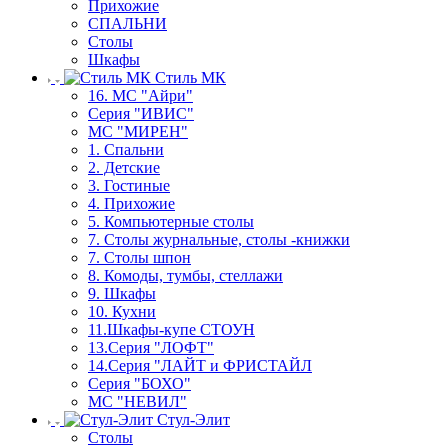
Прихожие
СПАЛЬНИ
Столы
Шкафы
Стиль МК
16. МС "Айри"
Серия "ИВИС"
МС "МИРЕН"
1. Спальни
2. Детские
3. Гостиные
4. Прихожие
5. Компьютерные столы
7. Столы журнальные, столы -книжки
7. Столы шпон
8. Комоды, тумбы, стеллажи
9. Шкафы
10. Кухни
11.Шкафы-купе СТОУН
13.Серия "ЛОФТ"
14.Серия "ЛАЙТ и ФРИСТАЙЛ
Серия "БОХО"
МС "НЕВИЛ"
Стул-Элит
Столы