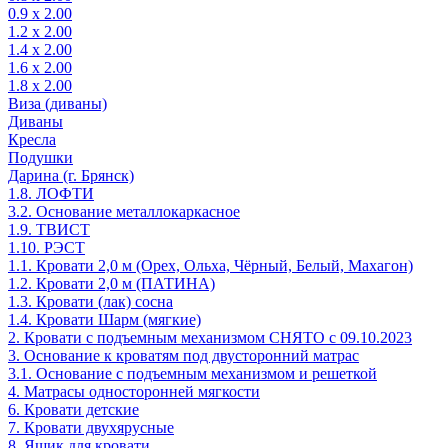
0.9 х 2.00
1.2 х 2.00
1.4 х 2.00
1.6 х 2.00
1.8 х 2.00
Виза (диваны)
Диваны
Кресла
Подушки
Дарина (г. Брянск)
1.8. ЛОФТИ
3.2. Основание металлокаркасное
1.9. ТВИСТ
1.10. РЭСТ
1.1. Кровати 2,0 м (Орех, Ольха, Чёрный, Белый, Махагон)
1.2. Кровати 2,0 м (ПАТИНА)
1.3. Кровати (лак) сосна
1.4. Кровати Шарм (мягкие)
2. Кровати с подъемным механизмом СНЯТО с 09.10.2023
3. Основание к кроватям под двусторонний матрас
3.1. Основание с подъемным механизмом и решеткой
4. Матрасы односторонней мягкости
6. Кровати детские
7. Кровати двухярусные
8. Ящик для кровати