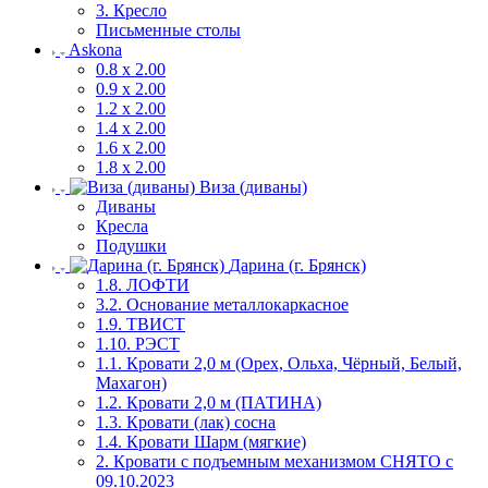
3. Кресло
Письменные столы
Askona
0.8 х 2.00
0.9 х 2.00
1.2 х 2.00
1.4 х 2.00
1.6 х 2.00
1.8 х 2.00
Виза (диваны)
Диваны
Кресла
Подушки
Дарина (г. Брянск)
1.8. ЛОФТИ
3.2. Основание металлокаркасное
1.9. ТВИСТ
1.10. РЭСТ
1.1. Кровати 2,0 м (Орех, Ольха, Чёрный, Белый,
Махагон)
1.2. Кровати 2,0 м (ПАТИНА)
1.3. Кровати (лак) сосна
1.4. Кровати Шарм (мягкие)
2. Кровати с подъемным механизмом СНЯТО с
09.10.2023