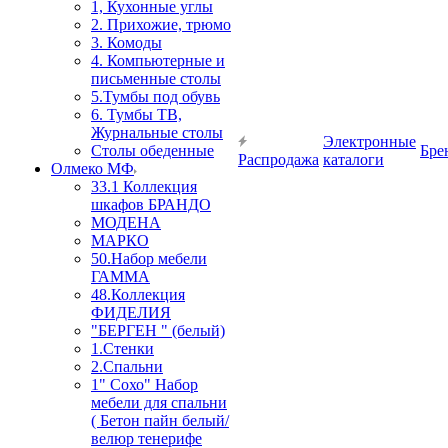
1, Кухонные углы
2. Прихожие, трюмо
3. Комоды
4. Компьютерные и
письменные столы
5.Тумбы под обувь
6. Тумбы ТВ,
Журнальные столы
Электронные
Столы обеденные
Бре
Распродажа
каталоги
Олмеко МФ
33.1 Коллекция
шкафов БРАНДО
МОДЕНА
МАРКО
50.Набор мебели
ГАММА
48.Коллекция
ФИДЕЛИЯ
"БЕРГЕН " (белый)
1.Стенки
2.Спальни
1" Сохо" Набор
мебели для спальни
( Бетон пайн белый/
велюр тенерифе