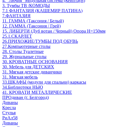
4. "Лючия" Модульная система (Кейптаун)
3. Тумбы ТВ /КОМОДЫ
7.1 ФАНТАЗИЯ (КАШЕМИР ПАТИНА)
7.ФАНТАЗИЯ
11. ГАММА (Таксония / Белый)
12. ГАММА (Таксония / Грей)
15. ЛИБЕРТИ (Дуб вотан / Черный) Опора Н=150мм
25.1.СКАРЛЕТ
26.ПРИХОЖИЕ/ТУМБЫ ПОД ОБУВЬ
27.Компьютерные столы
28. Столы Туалетные
29. Журнальные столы
30. КРОВАТНЫЕ ОСНОВАНИЯ
30. Мебель для ДЕТСКИХ
31. Мягкая детские диванчики
31. Мягкая мебель
33.ШКАФЫ (модули для спальни) каркасы
34.Библиотеки НЬЮ
41. КРОВАТИ МЕТАЛЛИЧЕСКИЕ
ПРОдиван (г. Белгород)
Диваны
Кресла
Стулья
РиАл58
Диваны