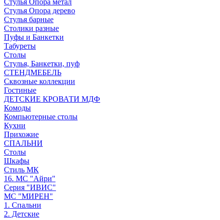
Стулья Опора метал
Стулья Опора дерево
Стулья барные
Столики разные
Пуфы и Банкетки
Табуреты
Столы
Стулья, Банкетки, пуф
СТЕНДМЕБЕЛЬ
Сквозные коллекции
Гостиные
ДЕТСКИЕ КРОВАТИ МДФ
Комоды
Компьютерные столы
Кухни
Прихожие
СПАЛЬНИ
Столы
Шкафы
Стиль МК
16. МС "Айри"
Серия "ИВИС"
МС "МИРЕН"
1. Спальни
2. Детские