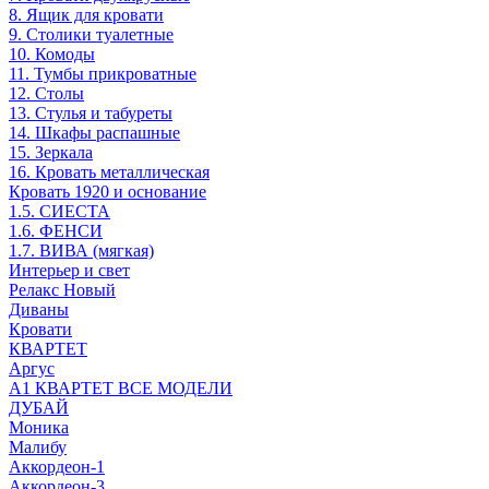
8. Ящик для кровати
9. Столики туалетные
10. Комоды
11. Тумбы прикроватные
12. Столы
13. Стулья и табуреты
14. Шкафы распашные
15. Зеркала
16. Кровать металлическая
Кровать 1920 и основание
1.5. СИЕСТА
1.6. ФЕНСИ
1.7. ВИВА (мягкая)
Интерьер и свет
Релакс Новый
Диваны
Кровати
КВАРТЕТ
Аргус
А1 КВАРТЕТ ВСЕ МОДЕЛИ
ДУБАЙ
Моника
Малибу
Аккордеон-1
Аккордеон-3