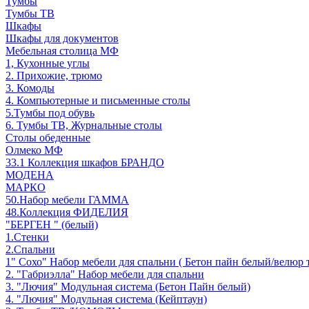
Тумбы
Тумбы ТВ
Шкафы
Шкафы для документов
Мебельная столица МФ
1, Кухонные углы
2. Прихожие, трюмо
3. Комоды
4. Компьютерные и письменные столы
5.Тумбы под обувь
6. Тумбы ТВ, Журнальные столы
Столы обеденные
Олмеко МФ
33.1 Коллекция шкафов БРАНДО
МОДЕНА
МАРКО
50.Набор мебели ГАММА
48.Коллекция ФИДЕЛИЯ
"БЕРГЕН " (белый)
1.Стенки
2.Спальни
1" Сохо" Набор мебели для спальни ( Бетон пайн белый/велюр 
2. "Габриэлла" Набор мебели для спальни
3. "Лючия" Модульная система (Бетон Пайн белый)
4. "Лючия" Модульная система (Кейптаун)