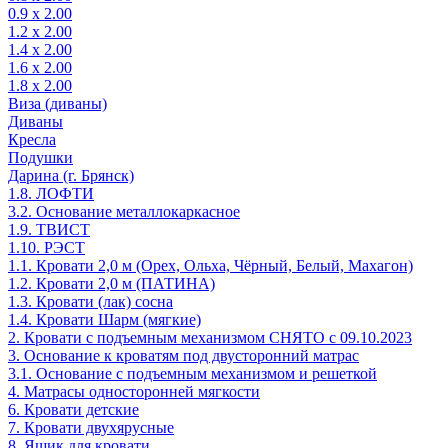
0.9 х 2.00
1.2 х 2.00
1.4 х 2.00
1.6 х 2.00
1.8 х 2.00
Виза (диваны)
Диваны
Кресла
Подушки
Дарина (г. Брянск)
1.8. ЛОФТИ
3.2. Основание металлокаркасное
1.9. ТВИСТ
1.10. РЭСТ
1.1. Кровати 2,0 м (Орех, Ольха, Чёрный, Белый, Махагон)
1.2. Кровати 2,0 м (ПАТИНА)
1.3. Кровати (лак) сосна
1.4. Кровати Шарм (мягкие)
2. Кровати с подъемным механизмом СНЯТО с 09.10.2023
3. Основание к кроватям под двусторонний матрас
3.1. Основание с подъемным механизмом и решеткой
4. Матрасы односторонней мягкости
6. Кровати детские
7. Кровати двухярусные
8. Ящик для кровати