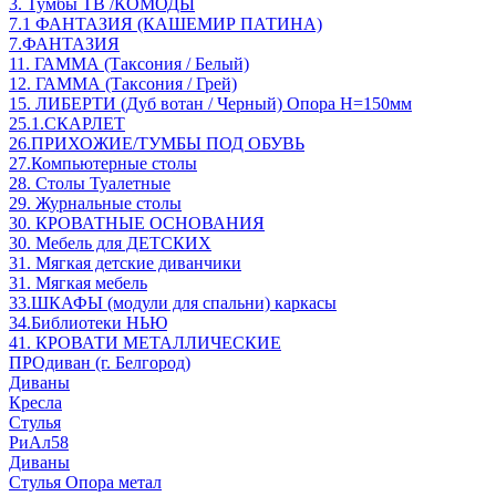
3. Тумбы ТВ /КОМОДЫ
7.1 ФАНТАЗИЯ (КАШЕМИР ПАТИНА)
7.ФАНТАЗИЯ
11. ГАММА (Таксония / Белый)
12. ГАММА (Таксония / Грей)
15. ЛИБЕРТИ (Дуб вотан / Черный) Опора Н=150мм
25.1.СКАРЛЕТ
26.ПРИХОЖИЕ/ТУМБЫ ПОД ОБУВЬ
27.Компьютерные столы
28. Столы Туалетные
29. Журнальные столы
30. КРОВАТНЫЕ ОСНОВАНИЯ
30. Мебель для ДЕТСКИХ
31. Мягкая детские диванчики
31. Мягкая мебель
33.ШКАФЫ (модули для спальни) каркасы
34.Библиотеки НЬЮ
41. КРОВАТИ МЕТАЛЛИЧЕСКИЕ
ПРОдиван (г. Белгород)
Диваны
Кресла
Стулья
РиАл58
Диваны
Стулья Опора метал