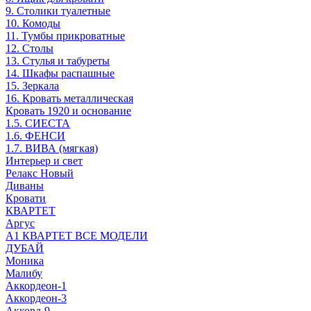
9. Столики туалетные
10. Комоды
11. Тумбы прикроватные
12. Столы
13. Стулья и табуреты
14. Шкафы распашные
15. Зеркала
16. Кровать металлическая
Кровать 1920 и основание
1.5. СИЕСТА
1.6. ФЕНСИ
1.7. ВИВА (мягкая)
Интерьер и свет
Релакс Новый
Диваны
Кровати
КВАРТЕТ
Аргус
А1 КВАРТЕТ ВСЕ МОДЕЛИ
ДУБАЙ
Моника
Малибу
Аккордеон-1
Аккордеон-3
Аккорд-9