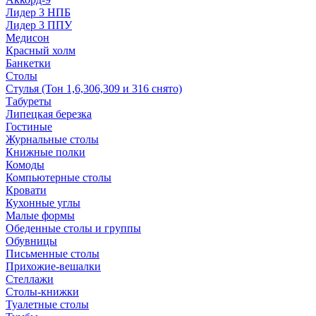
Лидер 3 НПБ
Лидер 3 ППУ
Медисон
Красный холм
Банкетки
Столы
Стулья (Тон 1,6,306,309 и 316 снято)
Табуреты
Липецкая березка
Гостиные
Журнальные столы
Книжные полки
Комоды
Компьютерные столы
Кровати
Кухонные углы
Малые формы
Обеденные столы и группы
Обувницы
Письменные столы
Прихожие-вешалки
Стеллажи
Столы-книжки
Туалетные столы