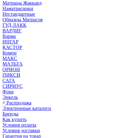
Матрацы Жаккард
Наматрасники
Нестандартные
Образцы Матрасов
ГУД ЛАКК
ВАРДИГ
Варма
ИНГАР
КАСТОР
Компи
МАКС
МАЛЬТА
ОРИОН
ПИКСИ
САГА
СИРИУС
Фора
Энкель
Распродажа
Электронные каталоги
Бренды
Как купить
Условия оплаты
Условия доставки
Гарантия на товар