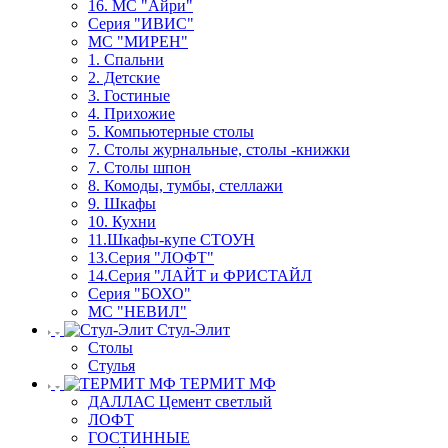
16. МС "Айри"
Серия "ИВИС"
МС "МИРЕН"
1. Спальни
2. Детские
3. Гостиные
4. Прихожие
5. Компьютерные столы
7. Столы журнальные, столы -книжки
7. Столы шпон
8. Комоды, тумбы, стеллажи
9. Шкафы
10. Кухни
11.Шкафы-купе СТОУН
13.Серия "ЛОФТ"
14.Серия "ЛАЙТ и ФРИСТАЙЛ
Серия "БОХО"
МС "НЕВИЛ"
Стул-Элит
Столы
Стулья
ТЕРМИТ МФ
ДАЛЛАС Цемент светлый
ЛОФТ
ГОСТИННЫЕ