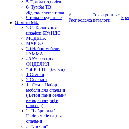
5.Тумбы под обувь
6. Тумбы ТВ,
Журнальные столы
Электронные
Столы обеденные
Бре
Распродажа
каталоги
Олмеко МФ
33.1 Коллекция
шкафов БРАНДО
МОДЕНА
МАРКО
50.Набор мебели
ГАММА
48.Коллекция
ФИДЕЛИЯ
"БЕРГЕН " (белый)
1.Стенки
2.Спальни
1" Сохо" Набор
мебели для спальни
( Бетон пайн белый/
велюр тенерифе
сильвер)
2. "Габриэлла"
Набор мебели для
спальни
3. "Лючия"