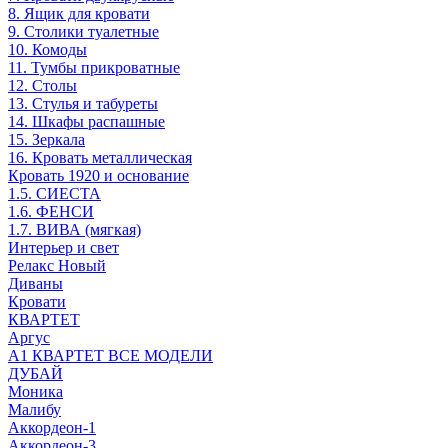
8. Ящик для кровати
9. Столики туалетные
10. Комоды
11. Тумбы прикроватные
12. Столы
13. Стулья и табуреты
14. Шкафы распашные
15. Зеркала
16. Кровать металлическая
Кровать 1920 и основание
1.5. СИЕСТА
1.6. ФЕНСИ
1.7. ВИВА (мягкая)
Интерьер и свет
Релакс Новый
Диваны
Кровати
КВАРТЕТ
Аргус
А1 КВАРТЕТ ВСЕ МОДЕЛИ
ДУБАЙ
Моника
Малибу
Аккордеон-1
Аккордеон-3