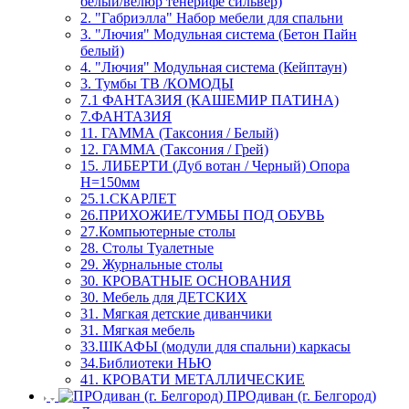
белый/велюр тенерифе сильвер)
2. "Габриэлла" Набор мебели для спальни
3. "Лючия" Модульная система (Бетон Пайн
белый)
4. "Лючия" Модульная система (Кейптаун)
3. Тумбы ТВ /КОМОДЫ
7.1 ФАНТАЗИЯ (КАШЕМИР ПАТИНА)
7.ФАНТАЗИЯ
11. ГАММА (Таксония / Белый)
12. ГАММА (Таксония / Грей)
15. ЛИБЕРТИ (Дуб вотан / Черный) Опора
Н=150мм
25.1.СКАРЛЕТ
26.ПРИХОЖИЕ/ТУМБЫ ПОД ОБУВЬ
27.Компьютерные столы
28. Столы Туалетные
29. Журнальные столы
30. КРОВАТНЫЕ ОСНОВАНИЯ
30. Мебель для ДЕТСКИХ
31. Мягкая детские диванчики
31. Мягкая мебель
33.ШКАФЫ (модули для спальни) каркасы
34.Библиотеки НЬЮ
41. КРОВАТИ МЕТАЛЛИЧЕСКИЕ
ПРОдиван (г. Белгород)