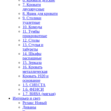
6. Кровати детские
7. Кровати
двухярусные
8. Ящик для кровати
9. Столики
туалетные
10. Комоды
11. Тумбы
прикроватные
12. Столы
13. Стулья и
табуреты
14. Шкафы
распашные
15. Зеркала
16. Кровать
металлическая
Кровать 1920 и
основание
1.5. СИЕСТА
1.6. ФЕНСИ
1.7. ВИВА (мягкая)
Интерьер и свет
Релакс Новый
Диваны