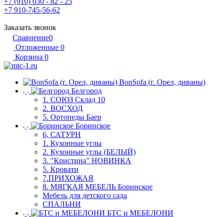
+7 (910) 030 - 82 - 25
+7 910-745-56-62
Заказать звонок
Сравнение
0
Отложенные
0
Корзина
0
BonSofa (г. Орел, диваны)
Белгород
1. СОЮЗ Склад 10
2. ВОСХОД
5. Ортопеды Баер
Боринское
6, САТУРН
1. Кухонные углы
2. Кухонные углы (БЕЛЫЙ)
3. "Кристина" НОВИНКА
5. Кровати
7.ПРИХОЖАЯ
8. МЯГКАЯ МЕБЕЛЬ Боринское
Мебель для детского сада
СПАЛЬНИ
БТС и МЕБЕЛОНИ