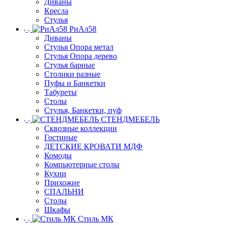
Диваны
Кресла
Стулья
РиАл58
Диваны
Стулья Опора метал
Стулья Опора дерево
Стулья барные
Столики разные
Пуфы и Банкетки
Табуреты
Столы
Стулья, Банкетки, пуф
СТЕНДМЕБЕЛЬ
Сквозные коллекции
Гостиные
ДЕТСКИЕ КРОВАТИ МДФ
Комоды
Компьютерные столы
Кухни
Прихожие
СПАЛЬНИ
Столы
Шкафы
Стиль МК