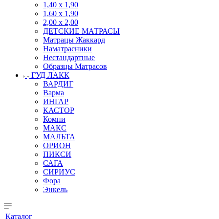
1,40 х 1,90
1,60 х 1,90
2,00 х 2,00
ДЕТСКИЕ МАТРАСЫ
Матрацы Жаккард
Наматрасники
Нестандартные
Образцы Матрасов
ГУД ЛАКК
ВАРДИГ
Варма
ИНГАР
КАСТОР
Компи
МАКС
МАЛЬТА
ОРИОН
ПИКСИ
САГА
СИРИУС
Фора
Энкель
Каталог