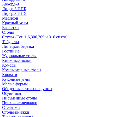
Аккорд-9
Лидер 3 НПБ
Лидер 3 ППУ
Медисон
Красный холм
Банкетки
Столы
Стулья (Тон 1,6,306,309 и 316 снято)
Табуреты
Липецкая березка
Гостиные
Журнальные столы
Книжные полки
Комоды
Компьютерные столы
Кровати
Кухонные углы
Малые формы
Обеденные столы и группы
Обувницы
Письменные столы
Прихожие-вешалки
Стеллажи
Столы-книжки
Туалетные столы