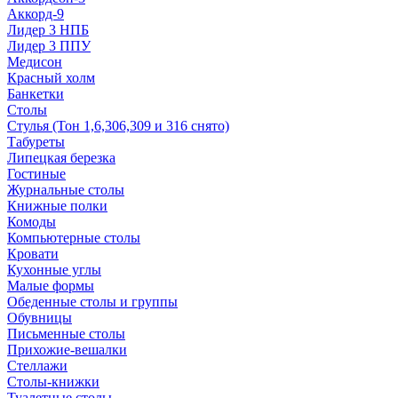
Аккорд-9
Лидер 3 НПБ
Лидер 3 ППУ
Медисон
Красный холм
Банкетки
Столы
Стулья (Тон 1,6,306,309 и 316 снято)
Табуреты
Липецкая березка
Гостиные
Журнальные столы
Книжные полки
Комоды
Компьютерные столы
Кровати
Кухонные углы
Малые формы
Обеденные столы и группы
Обувницы
Письменные столы
Прихожие-вешалки
Стеллажи
Столы-книжки
Туалетные столы