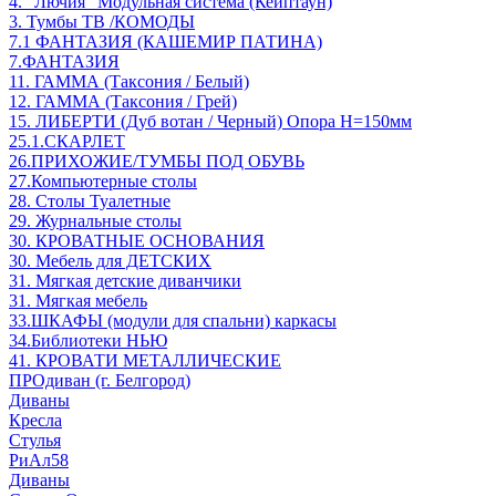
4. "Лючия" Модульная система (Кейптаун)
3. Тумбы ТВ /КОМОДЫ
7.1 ФАНТАЗИЯ (КАШЕМИР ПАТИНА)
7.ФАНТАЗИЯ
11. ГАММА (Таксония / Белый)
12. ГАММА (Таксония / Грей)
15. ЛИБЕРТИ (Дуб вотан / Черный) Опора Н=150мм
25.1.СКАРЛЕТ
26.ПРИХОЖИЕ/ТУМБЫ ПОД ОБУВЬ
27.Компьютерные столы
28. Столы Туалетные
29. Журнальные столы
30. КРОВАТНЫЕ ОСНОВАНИЯ
30. Мебель для ДЕТСКИХ
31. Мягкая детские диванчики
31. Мягкая мебель
33.ШКАФЫ (модули для спальни) каркасы
34.Библиотеки НЬЮ
41. КРОВАТИ МЕТАЛЛИЧЕСКИЕ
ПРОдиван (г. Белгород)
Диваны
Кресла
Стулья
РиАл58
Диваны