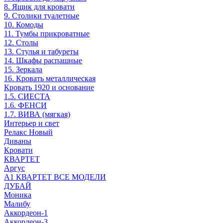
8. Ящик для кровати
9. Столики туалетные
10. Комоды
11. Тумбы прикроватные
12. Столы
13. Стулья и табуреты
14. Шкафы распашные
15. Зеркала
16. Кровать металлическая
Кровать 1920 и основание
1.5. СИЕСТА
1.6. ФЕНСИ
1.7. ВИВА (мягкая)
Интерьер и свет
Релакс Новый
Диваны
Кровати
КВАРТЕТ
Аргус
А1 КВАРТЕТ ВСЕ МОДЕЛИ
ДУБАЙ
Моника
Малибу
Аккордеон-1
Аккордеон-3