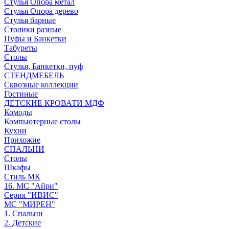
Стулья Опора метал
Стулья Опора дерево
Стулья барные
Столики разные
Пуфы и Банкетки
Табуреты
Столы
Стулья, Банкетки, пуф
СТЕНДМЕБЕЛЬ
Сквозные коллекции
Гостиные
ДЕТСКИЕ КРОВАТИ МДФ
Комоды
Компьютерные столы
Кухни
Прихожие
СПАЛЬНИ
Столы
Шкафы
Стиль МК
16. МС "Айри"
Серия "ИВИС"
МС "МИРЕН"
1. Спальни
2. Детские