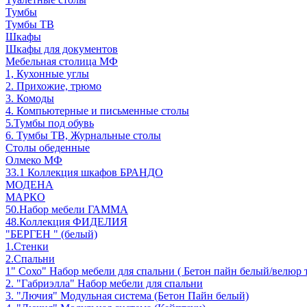
Тумбы
Тумбы ТВ
Шкафы
Шкафы для документов
Мебельная столица МФ
1, Кухонные углы
2. Прихожие, трюмо
3. Комоды
4. Компьютерные и письменные столы
5.Тумбы под обувь
6. Тумбы ТВ, Журнальные столы
Столы обеденные
Олмеко МФ
33.1 Коллекция шкафов БРАНДО
МОДЕНА
МАРКО
50.Набор мебели ГАММА
48.Коллекция ФИДЕЛИЯ
"БЕРГЕН " (белый)
1.Стенки
2.Спальни
1" Сохо" Набор мебели для спальни ( Бетон пайн белый/велюр 
2. "Габриэлла" Набор мебели для спальни
3. "Лючия" Модульная система (Бетон Пайн белый)