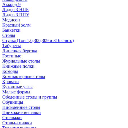
Аккорд-9
Лидер 3 НПБ
Лидер 3 ППУ
Медисон
Красный холм
Банкетки
Столы
Стулья (Тон 1,6,306,309 и 316 снято)
Табуреты
Липецкая березка
Гостиные
Журнальные столы
Книжные полки
Комоды
Компьютерные столы
Кровати
Кухонные углы
Малые формы
Обеденные столы и группы
Обувницы
Письменные столы
Прихожие-вешалки
Стеллажи
Столы-книжки
Туалетные столы