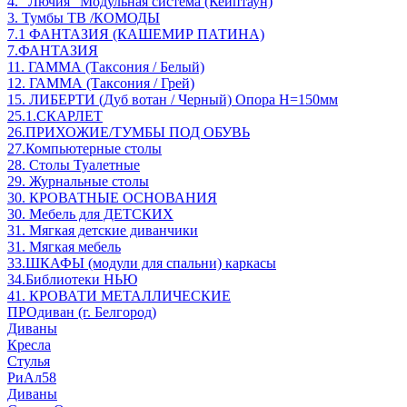
4. "Лючия" Модульная система (Кейптаун)
3. Тумбы ТВ /КОМОДЫ
7.1 ФАНТАЗИЯ (КАШЕМИР ПАТИНА)
7.ФАНТАЗИЯ
11. ГАММА (Таксония / Белый)
12. ГАММА (Таксония / Грей)
15. ЛИБЕРТИ (Дуб вотан / Черный) Опора Н=150мм
25.1.СКАРЛЕТ
26.ПРИХОЖИЕ/ТУМБЫ ПОД ОБУВЬ
27.Компьютерные столы
28. Столы Туалетные
29. Журнальные столы
30. КРОВАТНЫЕ ОСНОВАНИЯ
30. Мебель для ДЕТСКИХ
31. Мягкая детские диванчики
31. Мягкая мебель
33.ШКАФЫ (модули для спальни) каркасы
34.Библиотеки НЬЮ
41. КРОВАТИ МЕТАЛЛИЧЕСКИЕ
ПРОдиван (г. Белгород)
Диваны
Кресла
Стулья
РиАл58
Диваны