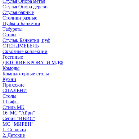
Стулья Опора метал
Стулья Опора дерево
Стулья барные
Столики разные
Пуфы и Банкетки
Табуреты
Столы
Стулья, Банкетки, пуф
СТЕНДМЕБЕЛЬ
Сквозные коллекции
Гостиные
ДЕТСКИЕ КРОВАТИ МДФ
Комоды
Компьютерные столы
Кухни
Прихожие
СПАЛЬНИ
Столы
Шкафы
Стиль МК
16. МС "Айри"
Серия "ИВИС"
МС "МИРЕН"
1. Спальни
2. Детские