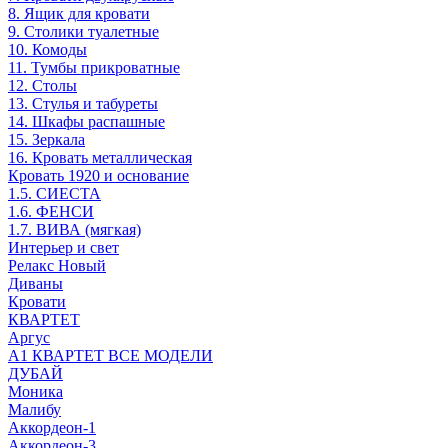
8. Ящик для кровати
9. Столики туалетные
10. Комоды
11. Тумбы прикроватные
12. Столы
13. Стулья и табуреты
14. Шкафы распашные
15. Зеркала
16. Кровать металлическая
Кровать 1920 и основание
1.5. СИЕСТА
1.6. ФЕНСИ
1.7. ВИВА (мягкая)
Интерьер и свет
Релакс Новый
Диваны
Кровати
КВАРТЕТ
Аргус
А1 КВАРТЕТ ВСЕ МОДЕЛИ
ДУБАЙ
Моника
Малибу
Аккордеон-1
Аккордеон-3