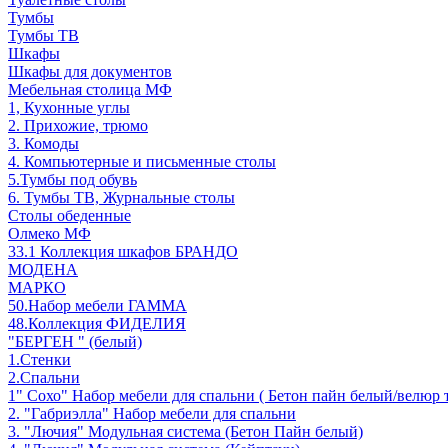
Тумбы
Тумбы ТВ
Шкафы
Шкафы для документов
Мебельная столица МФ
1, Кухонные углы
2. Прихожие, трюмо
3. Комоды
4. Компьютерные и письменные столы
5.Тумбы под обувь
6. Тумбы ТВ, Журнальные столы
Столы обеденные
Олмеко МФ
33.1 Коллекция шкафов БРАНДО
МОДЕНА
МАРКО
50.Набор мебели ГАММА
48.Коллекция ФИДЕЛИЯ
"БЕРГЕН " (белый)
1.Стенки
2.Спальни
1" Сохо" Набор мебели для спальни ( Бетон пайн белый/велюр 
2. "Габриэлла" Набор мебели для спальни
3. "Лючия" Модульная система (Бетон Пайн белый)