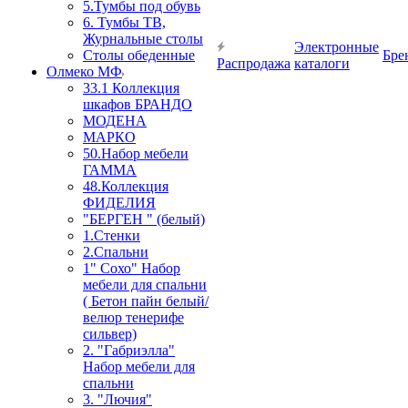
5.Тумбы под обувь
6. Тумбы ТВ,
Журнальные столы
Электронные
Столы обеденные
Бре
Распродажа
каталоги
Олмеко МФ
33.1 Коллекция
шкафов БРАНДО
МОДЕНА
МАРКО
50.Набор мебели
ГАММА
48.Коллекция
ФИДЕЛИЯ
"БЕРГЕН " (белый)
1.Стенки
2.Спальни
1" Сохо" Набор
мебели для спальни
( Бетон пайн белый/
велюр тенерифе
сильвер)
2. "Габриэлла"
Набор мебели для
спальни
3. "Лючия"