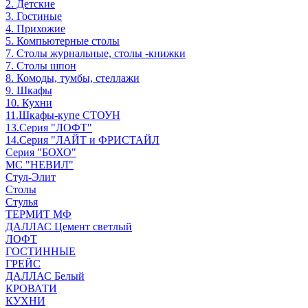
2. Детские
3. Гостиные
4. Прихожие
5. Компьютерные столы
7. Столы журнальные, столы -книжки
7. Столы шпон
8. Комоды, тумбы, стеллажи
9. Шкафы
10. Кухни
11.Шкафы-купе СТОУН
13.Серия "ЛОФТ"
14.Серия "ЛАЙТ и ФРИСТАЙЛ
Серия "БОХО"
МС "НЕВИЛ"
Стул-Элит
Столы
Стулья
ТЕРМИТ МФ
ДАЛЛАС Цемент светлый
ЛОФТ
ГОСТИННЫЕ
ГРЕЙС
ДАЛЛАС Белый
КРОВАТИ
КУХНИ