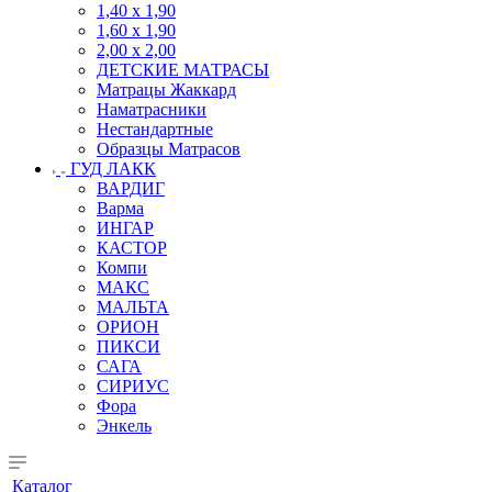
1,40 х 1,90
1,60 х 1,90
2,00 х 2,00
ДЕТСКИЕ МАТРАСЫ
Матрацы Жаккард
Наматрасники
Нестандартные
Образцы Матрасов
ГУД ЛАКК
ВАРДИГ
Варма
ИНГАР
КАСТОР
Компи
МАКС
МАЛЬТА
ОРИОН
ПИКСИ
САГА
СИРИУС
Фора
Энкель
Каталог