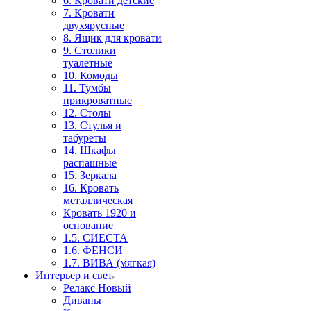
6. Кровати детские
7. Кровати
двухярусные
8. Ящик для кровати
9. Столики
туалетные
10. Комоды
11. Тумбы
прикроватные
12. Столы
13. Стулья и
табуреты
14. Шкафы
распашные
15. Зеркала
16. Кровать
металлическая
Кровать 1920 и
основание
1.5. СИЕСТА
1.6. ФЕНСИ
1.7. ВИВА (мягкая)
Интерьер и свет
Релакс Новый
Диваны