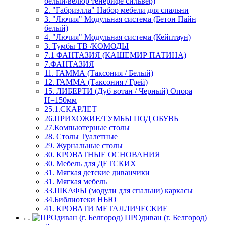
белый/велюр тенерифе сильвер)
2. "Габриэлла" Набор мебели для спальни
3. "Лючия" Модульная система (Бетон Пайн
белый)
4. "Лючия" Модульная система (Кейптаун)
3. Тумбы ТВ /КОМОДЫ
7.1 ФАНТАЗИЯ (КАШЕМИР ПАТИНА)
7.ФАНТАЗИЯ
11. ГАММА (Таксония / Белый)
12. ГАММА (Таксония / Грей)
15. ЛИБЕРТИ (Дуб вотан / Черный) Опора
Н=150мм
25.1.СКАРЛЕТ
26.ПРИХОЖИЕ/ТУМБЫ ПОД ОБУВЬ
27.Компьютерные столы
28. Столы Туалетные
29. Журнальные столы
30. КРОВАТНЫЕ ОСНОВАНИЯ
30. Мебель для ДЕТСКИХ
31. Мягкая детские диванчики
31. Мягкая мебель
33.ШКАФЫ (модули для спальни) каркасы
34.Библиотеки НЬЮ
41. КРОВАТИ МЕТАЛЛИЧЕСКИЕ
ПРОдиван (г. Белгород)