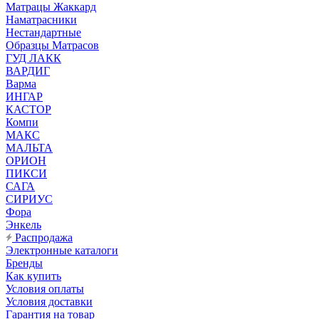
Матрацы Жаккард
Наматрасники
Нестандартные
Образцы Матрасов
ГУД ЛАКК
ВАРДИГ
Варма
ИНГАР
КАСТОР
Компи
МАКС
МАЛЬТА
ОРИОН
ПИКСИ
САГА
СИРИУС
Фора
Энкель
Распродажа
Электронные каталоги
Бренды
Как купить
Условия оплаты
Условия доставки
Гарантия на товар