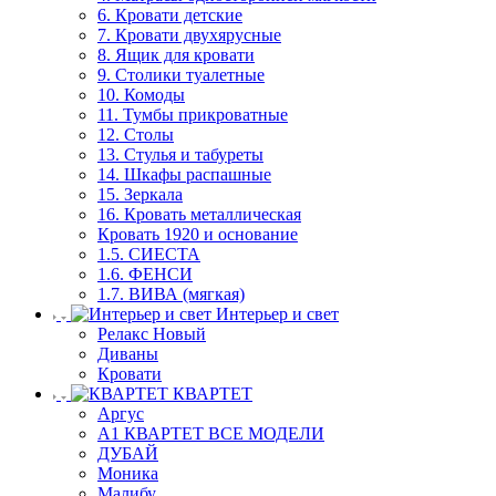
6. Кровати детские
7. Кровати двухярусные
8. Ящик для кровати
9. Столики туалетные
10. Комоды
11. Тумбы прикроватные
12. Столы
13. Стулья и табуреты
14. Шкафы распашные
15. Зеркала
16. Кровать металлическая
Кровать 1920 и основание
1.5. СИЕСТА
1.6. ФЕНСИ
1.7. ВИВА (мягкая)
Интерьер и свет
Релакс Новый
Диваны
Кровати
КВАРТЕТ
Аргус
А1 КВАРТЕТ ВСЕ МОДЕЛИ
ДУБАЙ
Моника
Малибу