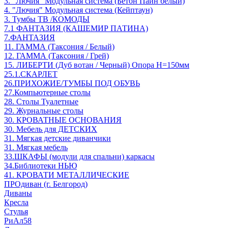
3. "Лючия" Модульная система (Бетон Пайн белый)
4. "Лючия" Модульная система (Кейптаун)
3. Тумбы ТВ /КОМОДЫ
7.1 ФАНТАЗИЯ (КАШЕМИР ПАТИНА)
7.ФАНТАЗИЯ
11. ГАММА (Таксония / Белый)
12. ГАММА (Таксония / Грей)
15. ЛИБЕРТИ (Дуб вотан / Черный) Опора Н=150мм
25.1.СКАРЛЕТ
26.ПРИХОЖИЕ/ТУМБЫ ПОД ОБУВЬ
27.Компьютерные столы
28. Столы Туалетные
29. Журнальные столы
30. КРОВАТНЫЕ ОСНОВАНИЯ
30. Мебель для ДЕТСКИХ
31. Мягкая детские диванчики
31. Мягкая мебель
33.ШКАФЫ (модули для спальни) каркасы
34.Библиотеки НЬЮ
41. КРОВАТИ МЕТАЛЛИЧЕСКИЕ
ПРОдиван (г. Белгород)
Диваны
Кресла
Стулья
РиАл58