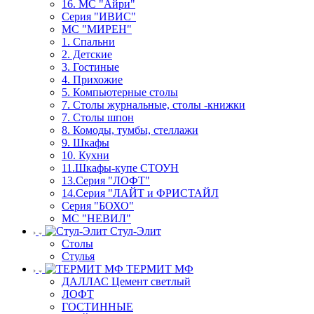
16. МС "Айри"
Серия "ИВИС"
МС "МИРЕН"
1. Спальни
2. Детские
3. Гостиные
4. Прихожие
5. Компьютерные столы
7. Столы журнальные, столы -книжки
7. Столы шпон
8. Комоды, тумбы, стеллажи
9. Шкафы
10. Кухни
11.Шкафы-купе СТОУН
13.Серия "ЛОФТ"
14.Серия "ЛАЙТ и ФРИСТАЙЛ
Серия "БОХО"
МС "НЕВИЛ"
Стул-Элит
Столы
Стулья
ТЕРМИТ МФ
ДАЛЛАС Цемент светлый
ЛОФТ
ГОСТИННЫЕ