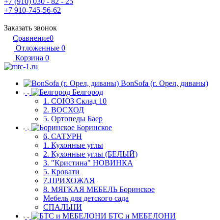
+7 (910) 030 - 82 - 25
+7 910-745-56-62
Заказать звонок
Сравнение
0
Отложенные
0
Корзина
0
BonSofa (г. Орел, диваны)
Белгород
1. СОЮЗ Склад 10
2. ВОСХОД
5. Ортопеды Баер
Боринское
6, САТУРН
1. Кухонные углы
2. Кухонные углы (БЕЛЫЙ)
3. "Кристина" НОВИНКА
5. Кровати
7.ПРИХОЖАЯ
8. МЯГКАЯ МЕБЕЛЬ Боринское
Мебель для детского сада
СПАЛЬНИ
БТС и МЕБЕЛОНИ