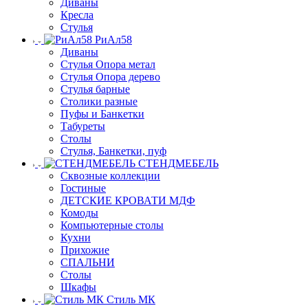
Диваны
Кресла
Стулья
РиАл58
Диваны
Стулья Опора метал
Стулья Опора дерево
Стулья барные
Столики разные
Пуфы и Банкетки
Табуреты
Столы
Стулья, Банкетки, пуф
СТЕНДМЕБЕЛЬ
Сквозные коллекции
Гостиные
ДЕТСКИЕ КРОВАТИ МДФ
Комоды
Компьютерные столы
Кухни
Прихожие
СПАЛЬНИ
Столы
Шкафы
Стиль МК