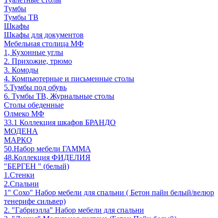
Тумбы
Тумбы ТВ
Шкафы
Шкафы для документов
Мебельная столица МФ
1, Кухонные углы
2. Прихожие, трюмо
3. Комоды
4. Компьютерные и письменные столы
5.Тумбы под обувь
6. Тумбы ТВ, Журнальные столы
Столы обеденные
Олмеко МФ
33.1 Коллекция шкафов БРАНДО
МОДЕНА
МАРКО
50.Набор мебели ГАММА
48.Коллекция ФИДЕЛИЯ
"БЕРГЕН " (белый)
1.Стенки
2.Спальни
1" Сохо" Набор мебели для спальни ( Бетон пайн белый/велюр
тенерифе сильвер)
2. "Габриэлла" Набор мебели для спальни