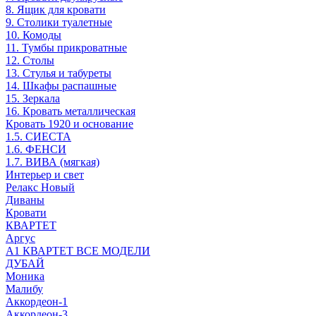
8. Ящик для кровати
9. Столики туалетные
10. Комоды
11. Тумбы прикроватные
12. Столы
13. Стулья и табуреты
14. Шкафы распашные
15. Зеркала
16. Кровать металлическая
Кровать 1920 и основание
1.5. СИЕСТА
1.6. ФЕНСИ
1.7. ВИВА (мягкая)
Интерьер и свет
Релакс Новый
Диваны
Кровати
КВАРТЕТ
Аргус
А1 КВАРТЕТ ВСЕ МОДЕЛИ
ДУБАЙ
Моника
Малибу
Аккордеон-1
Аккордеон-3