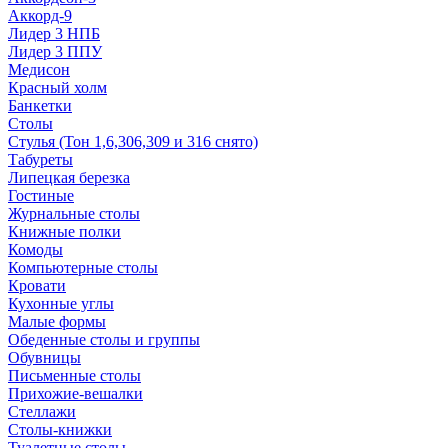
Аккорд-9
Лидер 3 НПБ
Лидер 3 ППУ
Медисон
Красный холм
Банкетки
Столы
Стулья (Тон 1,6,306,309 и 316 снято)
Табуреты
Липецкая березка
Гостиные
Журнальные столы
Книжные полки
Комоды
Компьютерные столы
Кровати
Кухонные углы
Малые формы
Обеденные столы и группы
Обувницы
Письменные столы
Прихожие-вешалки
Стеллажи
Столы-книжки
Туалетные столы