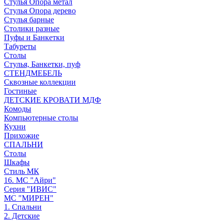
Стулья Опора метал
Стулья Опора дерево
Стулья барные
Столики разные
Пуфы и Банкетки
Табуреты
Столы
Стулья, Банкетки, пуф
СТЕНДМЕБЕЛЬ
Сквозные коллекции
Гостиные
ДЕТСКИЕ КРОВАТИ МДФ
Комоды
Компьютерные столы
Кухни
Прихожие
СПАЛЬНИ
Столы
Шкафы
Стиль МК
16. МС "Айри"
Серия "ИВИС"
МС "МИРЕН"
1. Спальни
2. Детские