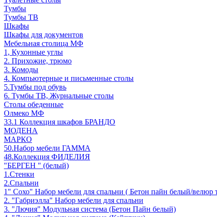
Тумбы
Тумбы ТВ
Шкафы
Шкафы для документов
Мебельная столица МФ
1, Кухонные углы
2. Прихожие, трюмо
3. Комоды
4. Компьютерные и письменные столы
5.Тумбы под обувь
6. Тумбы ТВ, Журнальные столы
Столы обеденные
Олмеко МФ
33.1 Коллекция шкафов БРАНДО
МОДЕНА
МАРКО
50.Набор мебели ГАММА
48.Коллекция ФИДЕЛИЯ
"БЕРГЕН " (белый)
1.Стенки
2.Спальни
1" Сохо" Набор мебели для спальни ( Бетон пайн белый/велюр 
2. "Габриэлла" Набор мебели для спальни
3. "Лючия" Модульная система (Бетон Пайн белый)