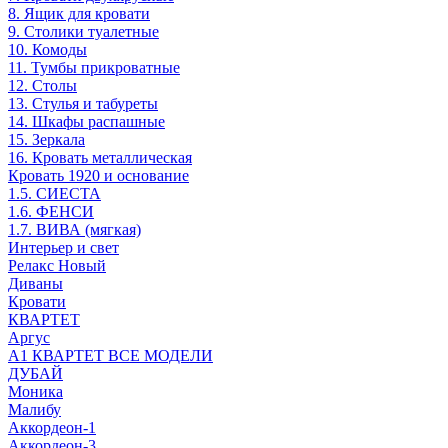
8. Ящик для кровати
9. Столики туалетные
10. Комоды
11. Тумбы прикроватные
12. Столы
13. Стулья и табуреты
14. Шкафы распашные
15. Зеркала
16. Кровать металлическая
Кровать 1920 и основание
1.5. СИЕСТА
1.6. ФЕНСИ
1.7. ВИВА (мягкая)
Интерьер и свет
Релакс Новый
Диваны
Кровати
КВАРТЕТ
Аргус
А1 КВАРТЕТ ВСЕ МОДЕЛИ
ДУБАЙ
Моника
Малибу
Аккордеон-1
Аккордеон-3