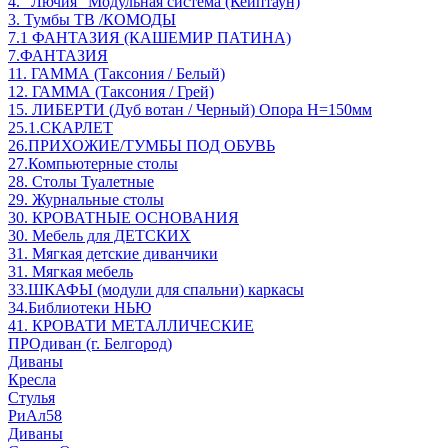
4. "Лючия" Модульная система (Кейптаун)
3. Тумбы ТВ /КОМОДЫ
7.1 ФАНТАЗИЯ (КАШЕМИР ПАТИНА)
7.ФАНТАЗИЯ
11. ГАММА (Таксония / Белый)
12. ГАММА (Таксония / Грей)
15. ЛИБЕРТИ (Дуб вотан / Черный) Опора Н=150мм
25.1.СКАРЛЕТ
26.ПРИХОЖИЕ/ТУМБЫ ПОД ОБУВЬ
27.Компьютерные столы
28. Столы Туалетные
29. Журнальные столы
30. КРОВАТНЫЕ ОСНОВАНИЯ
30. Мебель для ДЕТСКИХ
31. Мягкая детские диванчики
31. Мягкая мебель
33.ШКАФЫ (модули для спальни) каркасы
34.Библиотеки НЬЮ
41. КРОВАТИ МЕТАЛЛИЧЕСКИЕ
ПРОдиван (г. Белгород)
Диваны
Кресла
Стулья
РиАл58
Диваны