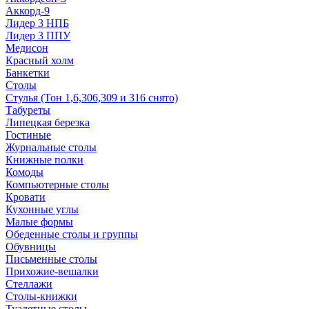
Аккорд-9
Лидер 3 НПБ
Лидер 3 ППУ
Медисон
Красный холм
Банкетки
Столы
Стулья (Тон 1,6,306,309 и 316 снято)
Табуреты
Липецкая березка
Гостиные
Журнальные столы
Книжные полки
Комоды
Компьютерные столы
Кровати
Кухонные углы
Малые формы
Обеденные столы и группы
Обувницы
Письменные столы
Прихожие-вешалки
Стеллажи
Столы-книжки
Туалетные столы