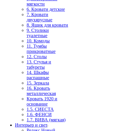
мягкости
6. Кровати детские
7. Кровати
двухярусные
8. Ящик для кровати
9. Столики
туалетные
10. Комоды
11. Тумбы
прикроватные
12. Столы
13. Стулья и
табуреты
14. Шкафы
распашные
15. Зеркала
16. Кровать
металлическая
Кровать 1920 и
основание
1.5. СИЕСТА
1.6. ФЕНСИ
1.7. ВИВА (мягкая)
Интерьер и свет
Релакс Новый