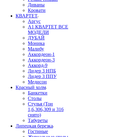
Диваны
Кровати
КВАРТЕТ
Аргус
А1 КВАРТЕТ ВСЕ
МОДЕЛИ
ДУБАЙ
Моника
Малибу
Аккордеон-1
Аккордеон-3
Аккорд-9
Лидер 3 НПБ
Лидер 3 ППУ
Медисон
Красный холм
Банкетки
Столы
Стулья (Тон
1,6,306,309 и 316
снято)
Табуреты
Липецкая березка
Гостиные
Журнальные столы