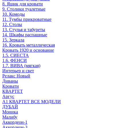
8. Ящик для кровати
9. Столики туалетные
10. Комоды
11. Тумбы прикроватные
12. Столы
13. Стулья и табуреты
14. Шкафы распашные
15. Зеркала
16. Кровать металлическая
Кровать 1920 и основание
1.5. СИЕСТА
1.6. ФЕНСИ
1.7. ВИВА (мягкая)
Интерьер и свет
Релакс Новый
Диваны
Кровати
КВАРТЕТ
Аргус
А1 КВАРТЕТ ВСЕ МОДЕЛИ
ДУБАЙ
Моника
Малибу
Аккордеон-1
Аккордеон-3