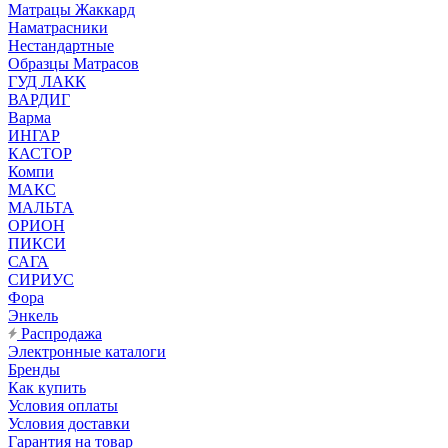
Матрацы Жаккард
Наматрасники
Нестандартные
Образцы Матрасов
ГУД ЛАКК
ВАРДИГ
Варма
ИНГАР
КАСТОР
Компи
МАКС
МАЛЬТА
ОРИОН
ПИКСИ
САГА
СИРИУС
Фора
Энкель
Распродажа
Электронные каталоги
Бренды
Как купить
Условия оплаты
Условия доставки
Гарантия на товар