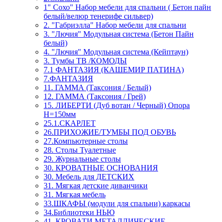
1" Сохо" Набор мебели для спальни ( Бетон пайн
белый/велюр тенерифе сильвер)
2. "Габриэлла" Набор мебели для спальни
3. "Лючия" Модульная система (Бетон Пайн
белый)
4. "Лючия" Модульная система (Кейптаун)
3. Тумбы ТВ /КОМОДЫ
7.1 ФАНТАЗИЯ (КАШЕМИР ПАТИНА)
7.ФАНТАЗИЯ
11. ГАММА (Таксония / Белый)
12. ГАММА (Таксония / Грей)
15. ЛИБЕРТИ (Дуб вотан / Черный) Опора
Н=150мм
25.1.СКАРЛЕТ
26.ПРИХОЖИЕ/ТУМБЫ ПОД ОБУВЬ
27.Компьютерные столы
28. Столы Туалетные
29. Журнальные столы
30. КРОВАТНЫЕ ОСНОВАНИЯ
30. Мебель для ДЕТСКИХ
31. Мягкая детские диванчики
31. Мягкая мебель
33.ШКАФЫ (модули для спальни) каркасы
34.Библиотеки НЬЮ
41. КРОВАТИ МЕТАЛЛИЧЕСКИЕ