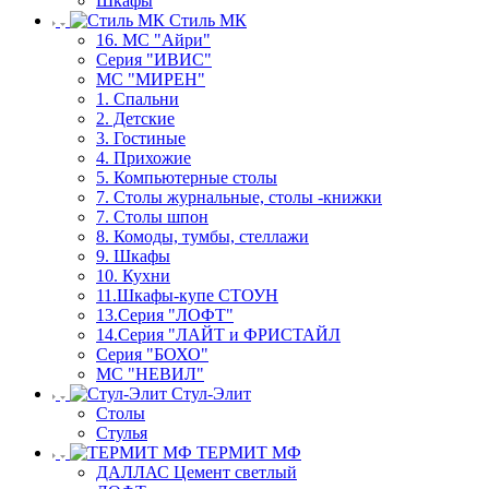
Шкафы
Стиль МК
16. МС "Айри"
Серия "ИВИС"
МС "МИРЕН"
1. Спальни
2. Детские
3. Гостиные
4. Прихожие
5. Компьютерные столы
7. Столы журнальные, столы -книжки
7. Столы шпон
8. Комоды, тумбы, стеллажи
9. Шкафы
10. Кухни
11.Шкафы-купе СТОУН
13.Серия "ЛОФТ"
14.Серия "ЛАЙТ и ФРИСТАЙЛ
Серия "БОХО"
МС "НЕВИЛ"
Стул-Элит
Столы
Стулья
ТЕРМИТ МФ
ДАЛЛАС Цемент светлый