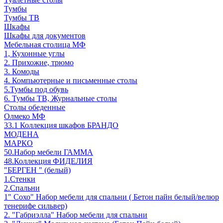
Тумбы
Тумбы ТВ
Шкафы
Шкафы для документов
Мебельная столица МФ
1, Кухонные углы
2. Прихожие, трюмо
3. Комоды
4. Компьютерные и письменные столы
5.Тумбы под обувь
6. Тумбы ТВ, Журнальные столы
Столы обеденные
Олмеко МФ
33.1 Коллекция шкафов БРАНДО
МОДЕНА
МАРКО
50.Набор мебели ГАММА
48.Коллекция ФИДЕЛИЯ
"БЕРГЕН " (белый)
1.Стенки
2.Спальни
1" Сохо" Набор мебели для спальни ( Бетон пайн белый/велюр
тенерифе сильвер)
2. "Габриэлла" Набор мебели для спальни