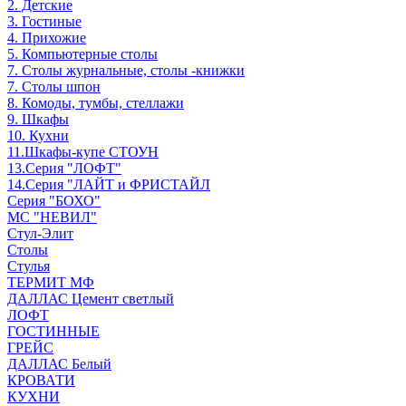
2. Детские
3. Гостиные
4. Прихожие
5. Компьютерные столы
7. Столы журнальные, столы -книжки
7. Столы шпон
8. Комоды, тумбы, стеллажи
9. Шкафы
10. Кухни
11.Шкафы-купе СТОУН
13.Серия "ЛОФТ"
14.Серия "ЛАЙТ и ФРИСТАЙЛ
Серия "БОХО"
МС "НЕВИЛ"
Стул-Элит
Столы
Стулья
ТЕРМИТ МФ
ДАЛЛАС Цемент светлый
ЛОФТ
ГОСТИННЫЕ
ГРЕЙС
ДАЛЛАС Белый
КРОВАТИ
КУХНИ