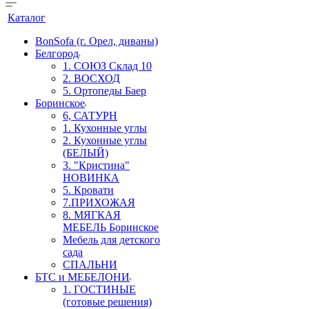
Каталог
BonSofa (г. Орел, диваны)
Белгород
1. СОЮЗ Склад 10
2. ВОСХОД
5. Ортопеды Баер
Боринское
6, САТУРН
1. Кухонные углы
2. Кухонные углы
(БЕЛЫЙ)
3. "Кристина"
НОВИНКА
5. Кровати
7.ПРИХОЖАЯ
8. МЯГКАЯ
МЕБЕЛЬ Боринское
Мебель для детского
сада
СПАЛЬНИ
БТС и МЕБЕЛОНИ
1. ГОСТИНЫЕ
(готовые решения)