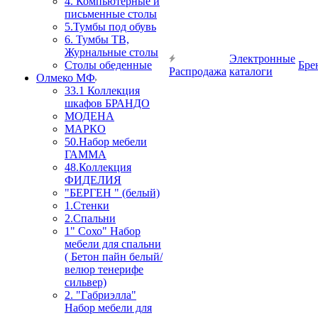
4. Компьютерные и
письменные столы
5.Тумбы под обувь
6. Тумбы ТВ,
Журнальные столы
Электронные
Столы обеденные
Бре
Распродажа
каталоги
Олмеко МФ
33.1 Коллекция
шкафов БРАНДО
МОДЕНА
МАРКО
50.Набор мебели
ГАММА
48.Коллекция
ФИДЕЛИЯ
"БЕРГЕН " (белый)
1.Стенки
2.Спальни
1" Сохо" Набор
мебели для спальни
( Бетон пайн белый/
велюр тенерифе
сильвер)
2. "Габриэлла"
Набор мебели для