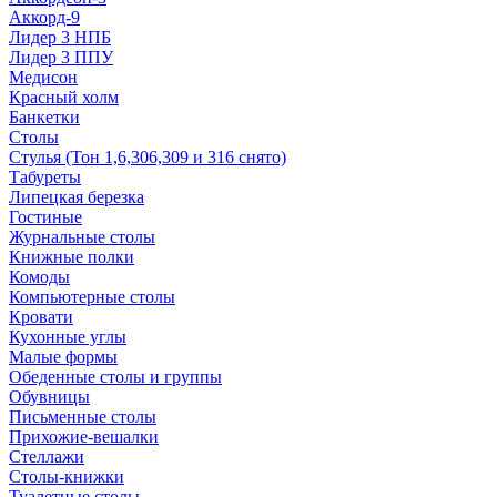
Аккорд-9
Лидер 3 НПБ
Лидер 3 ППУ
Медисон
Красный холм
Банкетки
Столы
Стулья (Тон 1,6,306,309 и 316 снято)
Табуреты
Липецкая березка
Гостиные
Журнальные столы
Книжные полки
Комоды
Компьютерные столы
Кровати
Кухонные углы
Малые формы
Обеденные столы и группы
Обувницы
Письменные столы
Прихожие-вешалки
Стеллажи
Столы-книжки
Туалетные столы