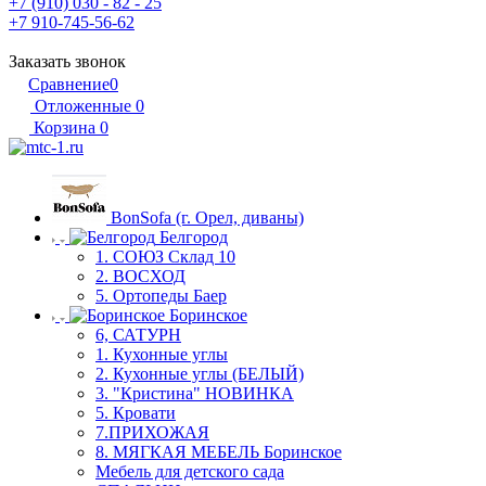
+7 (910) 030 - 82 - 25
+7 910-745-56-62
Заказать звонок
Сравнение
0
Отложенные
0
Корзина
0
BonSofa (г. Орел, диваны)
Белгород
1. СОЮЗ Склад 10
2. ВОСХОД
5. Ортопеды Баер
Боринское
6, САТУРН
1. Кухонные углы
2. Кухонные углы (БЕЛЫЙ)
3. "Кристина" НОВИНКА
5. Кровати
7.ПРИХОЖАЯ
8. МЯГКАЯ МЕБЕЛЬ Боринское
Мебель для детского сада