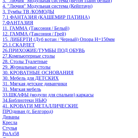
3. "Лючия" Модульная система (Бетон Пайн белый)
4. "Лючия" Модульная система (Кейптаун)
3. Тумбы ТВ /КОМОДЫ
7.1 ФАНТАЗИЯ (КАШЕМИР ПАТИНА)
7.ФАНТАЗИЯ
11. ГАММА (Таксония / Белый)
12. ГАММА (Таксония / Грей)
15. ЛИБЕРТИ (Дуб вотан / Черный) Опора Н=150мм
25.1.СКАРЛЕТ
26.ПРИХОЖИЕ/ТУМБЫ ПОД ОБУВЬ
27.Компьютерные столы
28. Столы Туалетные
29. Журнальные столы
30. КРОВАТНЫЕ ОСНОВАНИЯ
30. Мебель для ДЕТСКИХ
31. Мягкая детские диванчики
31. Мягкая мебель
33.ШКАФЫ (модули для спальни) каркасы
34.Библиотеки НЬЮ
41. КРОВАТИ МЕТАЛЛИЧЕСКИЕ
ПРОдиван (г. Белгород)
Диваны
Кресла
Стулья
РиАл58