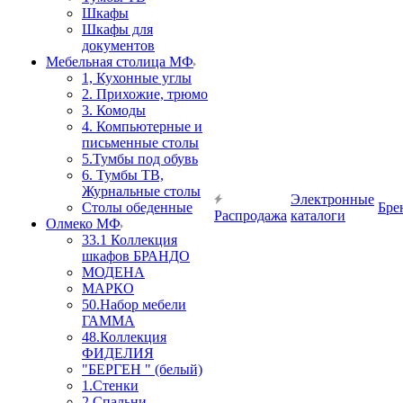
Шкафы
Шкафы для
документов
Мебельная столица МФ
1, Кухонные углы
2. Прихожие, трюмо
3. Комоды
4. Компьютерные и
письменные столы
5.Тумбы под обувь
6. Тумбы ТВ,
Журнальные столы
Электронные
Столы обеденные
Бре
Распродажа
каталоги
Олмеко МФ
33.1 Коллекция
шкафов БРАНДО
МОДЕНА
МАРКО
50.Набор мебели
ГАММА
48.Коллекция
ФИДЕЛИЯ
"БЕРГЕН " (белый)
1.Стенки
2.Спальни