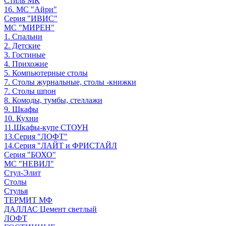
Стиль МК
16. МС "Айри"
Серия "ИВИС"
МС "МИРЕН"
1. Спальни
2. Детские
3. Гостиные
4. Прихожие
5. Компьютерные столы
7. Столы журнальные, столы -книжки
7. Столы шпон
8. Комоды, тумбы, стеллажи
9. Шкафы
10. Кухни
11.Шкафы-купе СТОУН
13.Серия "ЛОФТ"
14.Серия "ЛАЙТ и ФРИСТАЙЛ
Серия "БОХО"
МС "НЕВИЛ"
Стул-Элит
Столы
Стулья
ТЕРМИТ МФ
ДАЛЛАС Цемент светлый
ЛОФТ