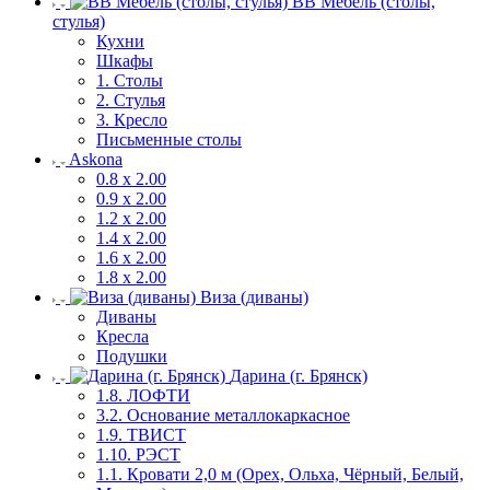
ВВ Мебель (столы,
стулья)
Кухни
Шкафы
1. Столы
2. Стулья
3. Кресло
Письменные столы
Askona
0.8 х 2.00
0.9 х 2.00
1.2 х 2.00
1.4 х 2.00
1.6 х 2.00
1.8 х 2.00
Виза (диваны)
Диваны
Кресла
Подушки
Дарина (г. Брянск)
1.8. ЛОФТИ
3.2. Основание металлокаркасное
1.9. ТВИСТ
1.10. РЭСТ
1.1. Кровати 2,0 м (Орех, Ольха, Чёрный, Белый,