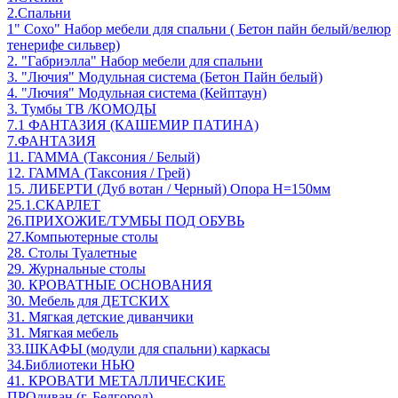
2.Спальни
1" Сохо" Набор мебели для спальни ( Бетон пайн белый/велюр
тенерифе сильвер)
2. "Габриэлла" Набор мебели для спальни
3. "Лючия" Модульная система (Бетон Пайн белый)
4. "Лючия" Модульная система (Кейптаун)
3. Тумбы ТВ /КОМОДЫ
7.1 ФАНТАЗИЯ (КАШЕМИР ПАТИНА)
7.ФАНТАЗИЯ
11. ГАММА (Таксония / Белый)
12. ГАММА (Таксония / Грей)
15. ЛИБЕРТИ (Дуб вотан / Черный) Опора Н=150мм
25.1.СКАРЛЕТ
26.ПРИХОЖИЕ/ТУМБЫ ПОД ОБУВЬ
27.Компьютерные столы
28. Столы Туалетные
29. Журнальные столы
30. КРОВАТНЫЕ ОСНОВАНИЯ
30. Мебель для ДЕТСКИХ
31. Мягкая детские диванчики
31. Мягкая мебель
33.ШКАФЫ (модули для спальни) каркасы
34.Библиотеки НЬЮ
41. КРОВАТИ МЕТАЛЛИЧЕСКИЕ
ПРОдиван (г. Белгород)