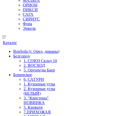
МАЛЬТА
ОРИОН
ПИКСИ
САГА
СИРИУС
Фора
Энкель
Каталог
BonSofa (г. Орел, диваны)
Белгород
1. СОЮЗ Склад 10
2. ВОСХОД
5. Ортопеды Баер
Боринское
6, САТУРН
1. Кухонные углы
2. Кухонные углы
(БЕЛЫЙ)
3. "Кристина"
НОВИНКА
5. Кровати
7.ПРИХОЖАЯ