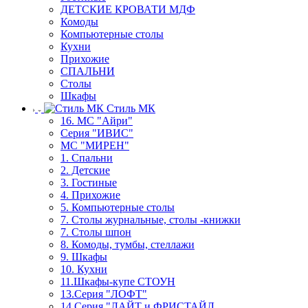
ДЕТСКИЕ КРОВАТИ МДФ
Комоды
Компьютерные столы
Кухни
Прихожие
СПАЛЬНИ
Столы
Шкафы
Стиль МК
16. МС "Айри"
Серия "ИВИС"
МС "МИРЕН"
1. Спальни
2. Детские
3. Гостиные
4. Прихожие
5. Компьютерные столы
7. Столы журнальные, столы -книжки
7. Столы шпон
8. Комоды, тумбы, стеллажи
9. Шкафы
10. Кухни
11.Шкафы-купе СТОУН
13.Серия "ЛОФТ"
14.Серия "ЛАЙТ и ФРИСТАЙЛ