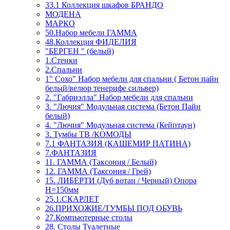
33.1 Коллекция шкафов БРАНДО
МОДЕНА
МАРКО
50.Набор мебели ГАММА
48.Коллекция ФИДЕЛИЯ
"БЕРГЕН " (белый)
1.Стенки
2.Спальни
1" Сохо" Набор мебели для спальни ( Бетон пайн
белый/велюр тенерифе сильвер)
2. "Габриэлла" Набор мебели для спальни
3. "Лючия" Модульная система (Бетон Пайн
белый)
4. "Лючия" Модульная система (Кейптаун)
3. Тумбы ТВ /КОМОДЫ
7.1 ФАНТАЗИЯ (КАШЕМИР ПАТИНА)
7.ФАНТАЗИЯ
11. ГАММА (Таксония / Белый)
12. ГАММА (Таксония / Грей)
15. ЛИБЕРТИ (Дуб вотан / Черный) Опора
Н=150мм
25.1.СКАРЛЕТ
26.ПРИХОЖИЕ/ТУМБЫ ПОД ОБУВЬ
27.Компьютерные столы
28. Столы Туалетные