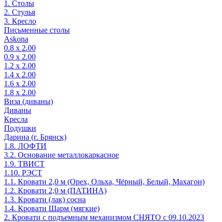
1. Столы
2. Стулья
3. Кресло
Письменные столы
Askona
0.8 х 2.00
0.9 х 2.00
1.2 х 2.00
1.4 х 2.00
1.6 х 2.00
1.8 х 2.00
Виза (диваны)
Диваны
Кресла
Подушки
Дарина (г. Брянск)
1.8. ЛОФТИ
3.2. Основание металлокаркасное
1.9. ТВИСТ
1.10. РЭСТ
1.1. Кровати 2,0 м (Орех, Ольха, Чёрный, Белый, Махагон)
1.2. Кровати 2,0 м (ПАТИНА)
1.3. Кровати (лак) сосна
1.4. Кровати Шарм (мягкие)
2. Кровати с подъемным механизмом СНЯТО с 09.10.2023