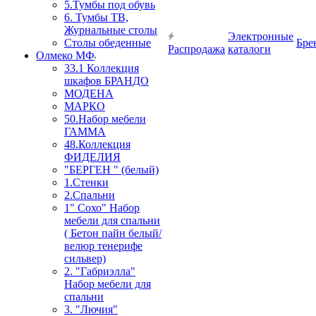
5.Тумбы под обувь
6. Тумбы ТВ,
Журнальные столы
Электронные
Столы обеденные
Бре
Распродажа
каталоги
Олмеко МФ
33.1 Коллекция
шкафов БРАНДО
МОДЕНА
МАРКО
50.Набор мебели
ГАММА
48.Коллекция
ФИДЕЛИЯ
"БЕРГЕН " (белый)
1.Стенки
2.Спальни
1" Сохо" Набор
мебели для спальни
( Бетон пайн белый/
велюр тенерифе
сильвер)
2. "Габриэлла"
Набор мебели для
спальни
3. "Лючия"