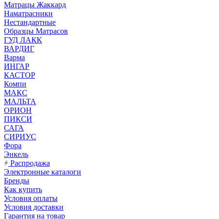
Матрацы Жаккард
Наматрасники
Нестандартные
Образцы Матрасов
ГУД ЛАКК
ВАРДИГ
Варма
ИНГАР
КАСТОР
Компи
МАКС
МАЛЬТА
ОРИОН
ПИКСИ
САГА
СИРИУС
Фора
Энкель
Распродажа
Электронные каталоги
Бренды
Как купить
Условия оплаты
Условия доставки
Гарантия на товар