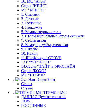
16. МС "Айри"
Серия "ИВИС"
МС "МИРЕН"
1. Спальни
2. Детские
3. Гостиные
4. Прихожие
5. Компьютерные столы
7. Столы журнальные, столы -книжки
7. Столы шпон
8. Комоды, тумбы, стеллажи
9. Шкафы
10. Кухни
11.Шкафы-купе СТОУН
13.Серия "ЛОФТ"
14.Серия "ЛАЙТ и ФРИСТАЙЛ
Серия "БОХО"
МС "НЕВИЛ"
Стул-Элит
Столы
Стулья
ТЕРМИТ МФ
ДАЛЛАС Цемент светлый
ЛОФТ
ГОСТИННЫЕ