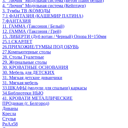
3. "Лючия" Модульная система (Бетон Пайн белый)
4. "Лючия" Модульная система (Кейптаун)
3. Тумбы ТВ /КОМОДЫ
7.1 ФАНТАЗИЯ (КАШЕМИР ПАТИНА)
7.ФАНТАЗИЯ
11. ГАММА (Таксония / Белый)
12. ГАММА (Таксония / Грей)
15. ЛИБЕРТИ (Дуб вотан / Черный) Опора Н=150мм
25.1.СКАРЛЕТ
26.ПРИХОЖИЕ/ТУМБЫ ПОД ОБУВЬ
27.Компьютерные столы
28. Столы Туалетные
29. Журнальные столы
30. КРОВАТНЫЕ ОСНОВАНИЯ
30. Мебель для ДЕТСКИХ
31. Мягкая детские диванчики
31. Мягкая мебель
33.ШКАФЫ (модули для спальни) каркасы
34.Библиотеки НЬЮ
41. КРОВАТИ МЕТАЛЛИЧЕСКИЕ
ПРОдиван (г. Белгород)
Диваны
Кресла
Стулья
РиАл58