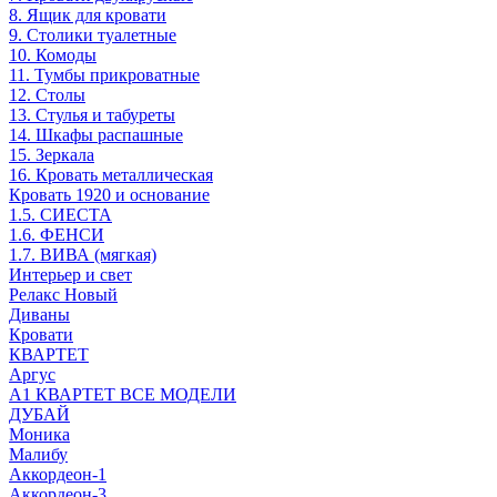
8. Ящик для кровати
9. Столики туалетные
10. Комоды
11. Тумбы прикроватные
12. Столы
13. Стулья и табуреты
14. Шкафы распашные
15. Зеркала
16. Кровать металлическая
Кровать 1920 и основание
1.5. СИЕСТА
1.6. ФЕНСИ
1.7. ВИВА (мягкая)
Интерьер и свет
Релакс Новый
Диваны
Кровати
КВАРТЕТ
Аргус
А1 КВАРТЕТ ВСЕ МОДЕЛИ
ДУБАЙ
Моника
Малибу
Аккордеон-1
Аккордеон-3