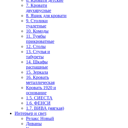
6. Кровати детские
7. Кровати
двухярусные
8. Ящик для кровати
9. Столики
туалетные
10. Комоды
11. Тумбы
прикроватные
12. Столы
13. Стулья и
табуреты
14. Шкафы
распашные
15. Зеркала
16. Кровать
металлическая
Кровать 1920 и
основание
1.5. СИЕСТА
1.6. ФЕНСИ
1.7. ВИВА (мягкая)
Интерьер и свет
Релакс Новый
Диваны