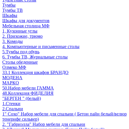
Тумбы
Тумбы ТВ
Шкафы
Шкафы для документов
Мебельная столица МФ
1, Кухонные углы
2. Прихожие, трюмо
3. Комоды
4. Компьютерные и письменные столы
5.Тумбы под обувь
6. Тумбы ТВ, Журнальные столы
Столы обеденные
Олмеко МФ
33.1 Коллекция шкафов БРАНДО
МОДЕНА
МАРКО
50.Набор мебели ГАММА
48.Коллекция ФИДЕЛИЯ
"БЕРГЕН " (белый)
1.Стенки
2.Спальни
1" Сохо" Набор мебели для спальни ( Бетон пайн белый/велюр
тенерифе сильвер)
2. "Габриэлла" Набор мебели для спальни