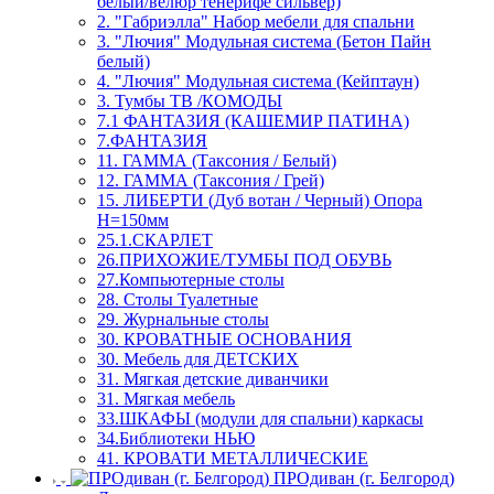
белый/велюр тенерифе сильвер)
2. "Габриэлла" Набор мебели для спальни
3. "Лючия" Модульная система (Бетон Пайн
белый)
4. "Лючия" Модульная система (Кейптаун)
3. Тумбы ТВ /КОМОДЫ
7.1 ФАНТАЗИЯ (КАШЕМИР ПАТИНА)
7.ФАНТАЗИЯ
11. ГАММА (Таксония / Белый)
12. ГАММА (Таксония / Грей)
15. ЛИБЕРТИ (Дуб вотан / Черный) Опора
Н=150мм
25.1.СКАРЛЕТ
26.ПРИХОЖИЕ/ТУМБЫ ПОД ОБУВЬ
27.Компьютерные столы
28. Столы Туалетные
29. Журнальные столы
30. КРОВАТНЫЕ ОСНОВАНИЯ
30. Мебель для ДЕТСКИХ
31. Мягкая детские диванчики
31. Мягкая мебель
33.ШКАФЫ (модули для спальни) каркасы
34.Библиотеки НЬЮ
41. КРОВАТИ МЕТАЛЛИЧЕСКИЕ
ПРОдиван (г. Белгород)