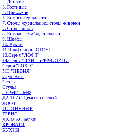
2. Детские
3. Гостиные
4. Прихожие
5. Компьютерные столы
7. Столы журнальные, столы -книжки
7. Столы шпон
8. Комоды, тумбы, стеллажи
9. Шкафы
10. Кухни
11.Шкафы-купе СТОУН
13.Серия "ЛОФТ"
14.Серия "ЛАЙТ и ФРИСТАЙЛ
Серия "БОХО"
МС "НЕВИЛ"
Стул-Элит
Столы
Стулья
ТЕРМИТ МФ
ДАЛЛАС Цемент светлый
ЛОФТ
ГОСТИННЫЕ
ГРЕЙС
ДАЛЛАС Белый
КРОВАТИ
КУХНИ