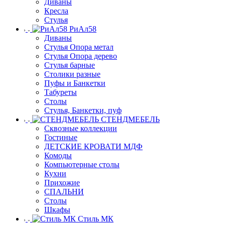
Диваны
Кресла
Стулья
РиАл58
Диваны
Стулья Опора метал
Стулья Опора дерево
Стулья барные
Столики разные
Пуфы и Банкетки
Табуреты
Столы
Стулья, Банкетки, пуф
СТЕНДМЕБЕЛЬ
Сквозные коллекции
Гостиные
ДЕТСКИЕ КРОВАТИ МДФ
Комоды
Компьютерные столы
Кухни
Прихожие
СПАЛЬНИ
Столы
Шкафы
Стиль МК