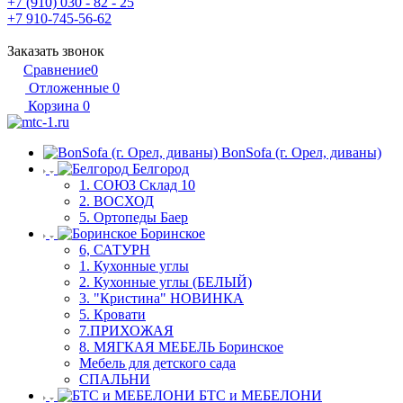
+7 (910) 030 - 82 - 25
+7 910-745-56-62
Заказать звонок
Сравнение
0
Отложенные
0
Корзина
0
BonSofa (г. Орел, диваны)
Белгород
1. СОЮЗ Склад 10
2. ВОСХОД
5. Ортопеды Баер
Боринское
6, САТУРН
1. Кухонные углы
2. Кухонные углы (БЕЛЫЙ)
3. "Кристина" НОВИНКА
5. Кровати
7.ПРИХОЖАЯ
8. МЯГКАЯ МЕБЕЛЬ Боринское
Мебель для детского сада
СПАЛЬНИ
БТС и МЕБЕЛОНИ