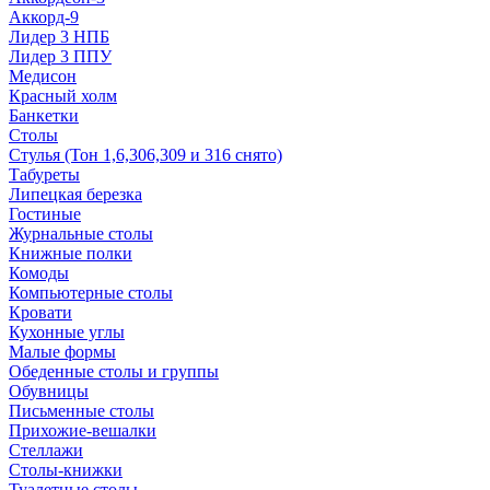
Аккорд-9
Лидер 3 НПБ
Лидер 3 ППУ
Медисон
Красный холм
Банкетки
Столы
Стулья (Тон 1,6,306,309 и 316 снято)
Табуреты
Липецкая березка
Гостиные
Журнальные столы
Книжные полки
Комоды
Компьютерные столы
Кровати
Кухонные углы
Малые формы
Обеденные столы и группы
Обувницы
Письменные столы
Прихожие-вешалки
Стеллажи
Столы-книжки
Туалетные столы