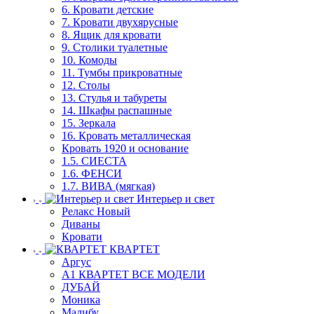
6. Кровати детские
7. Кровати двухярусные
8. Ящик для кровати
9. Столики туалетные
10. Комоды
11. Тумбы прикроватные
12. Столы
13. Стулья и табуреты
14. Шкафы распашные
15. Зеркала
16. Кровать металлическая
Кровать 1920 и основание
1.5. СИЕСТА
1.6. ФЕНСИ
1.7. ВИВА (мягкая)
Интерьер и свет
Релакс Новый
Диваны
Кровати
КВАРТЕТ
Аргус
А1 КВАРТЕТ ВСЕ МОДЕЛИ
ДУБАЙ
Моника
Малибу