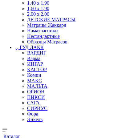
1,40 х 1,90
1,60 х 1,90
2,00 х 2,00
ДЕТСКИЕ МАТРАСЫ
Матрацы Жаккард
Наматрасники
Нестандартные
Образцы Матрасов
ГУД ЛАКК
ВАРДИГ
Варма
ИНГАР
КАСТОР
Компи
МАКС
МАЛЬТА
ОРИОН
ПИКСИ
САГА
СИРИУС
Фора
Энкель
Каталог