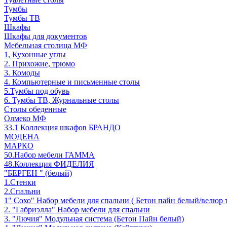
Тумбы
Тумбы ТВ
Шкафы
Шкафы для документов
Мебельная столица МФ
1, Кухонные углы
2. Прихожие, трюмо
3. Комоды
4. Компьютерные и письменные столы
5.Тумбы под обувь
6. Тумбы ТВ, Журнальные столы
Столы обеденные
Олмеко МФ
33.1 Коллекция шкафов БРАНДО
МОДЕНА
МАРКО
50.Набор мебели ГАММА
48.Коллекция ФИДЕЛИЯ
"БЕРГЕН " (белый)
1.Стенки
2.Спальни
1" Сохо" Набор мебели для спальни ( Бетон пайн белый/велюр 
2. "Габриэлла" Набор мебели для спальни
3. "Лючия" Модульная система (Бетон Пайн белый)