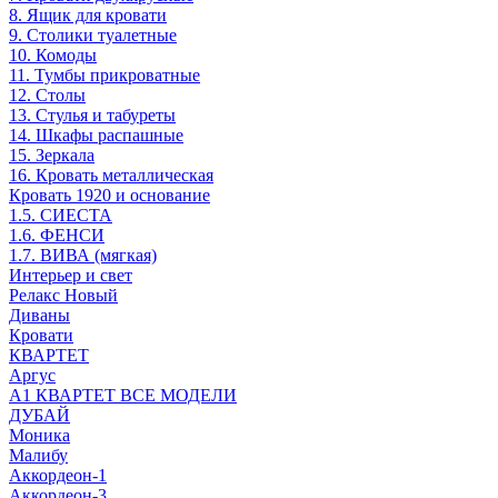
8. Ящик для кровати
9. Столики туалетные
10. Комоды
11. Тумбы прикроватные
12. Столы
13. Стулья и табуреты
14. Шкафы распашные
15. Зеркала
16. Кровать металлическая
Кровать 1920 и основание
1.5. СИЕСТА
1.6. ФЕНСИ
1.7. ВИВА (мягкая)
Интерьер и свет
Релакс Новый
Диваны
Кровати
КВАРТЕТ
Аргус
А1 КВАРТЕТ ВСЕ МОДЕЛИ
ДУБАЙ
Моника
Малибу
Аккордеон-1
Аккордеон-3