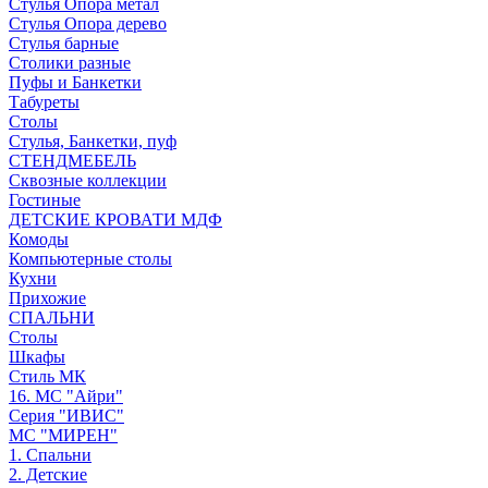
Стулья Опора метал
Стулья Опора дерево
Стулья барные
Столики разные
Пуфы и Банкетки
Табуреты
Столы
Стулья, Банкетки, пуф
СТЕНДМЕБЕЛЬ
Сквозные коллекции
Гостиные
ДЕТСКИЕ КРОВАТИ МДФ
Комоды
Компьютерные столы
Кухни
Прихожие
СПАЛЬНИ
Столы
Шкафы
Стиль МК
16. МС "Айри"
Серия "ИВИС"
МС "МИРЕН"
1. Спальни
2. Детские