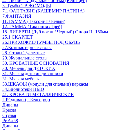
4. "Лючия" Модульная система (Кейптаун)
3. Тумбы ТВ /КОМОДЫ
7.1 ФАНТАЗИЯ (КАШЕМИР ПАТИНА)
7.ФАНТАЗИЯ
11. ГАММА (Таксония / Белый)
12. ГАММА (Таксония / Грей)
15. ЛИБЕРТИ (Дуб вотан / Черный) Опора Н=150мм
25.1.СКАРЛЕТ
26.ПРИХОЖИЕ/ТУМБЫ ПОД ОБУВЬ
27.Компьютерные столы
28. Столы Туалетные
29. Журнальные столы
30. КРОВАТНЫЕ ОСНОВАНИЯ
30. Мебель для ДЕТСКИХ
31. Мягкая детские диванчики
31. Мягкая мебель
33.ШКАФЫ (модули для спальни) каркасы
34.Библиотеки НЬЮ
41. КРОВАТИ МЕТАЛЛИЧЕСКИЕ
ПРОдиван (г. Белгород)
Диваны
Кресла
Стулья
РиАл58
Диваны