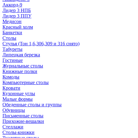
Аккорд-9
Лидер 3 НПБ
Лидер 3 ППУ
Медисон
Красный холм
Банкетки
Столы
Стулья (Тон 1,6,306,309 и 316 снято)
Табуреты
Липецкая березка
Гостиные
Журнальные столы
Книжные полки
Комоды
Компьютерные столы
Кровати
Кухонные углы
Малые формы
Обеденные столы и группы
Обувницы
Письменные столы
Прихожие-вешалки
Стеллажи
Столы-книжки
Туалетные столы