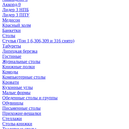
Аккорд-9
Лидер 3 НПБ
Лидер 3 ППУ
Медисон
Красный холм
Банкетки
Столы
Стулья (Тон 1,6,306,309 и 316 снято)
Табуреты
Липецкая березка
Гостиные
Журнальные столы
Книжные полки
Комоды
Компьютерные столы
Кровати
Кухонные углы
Малые формы
Обеденные столы и группы
Обувницы
Письменные столы
Прихожие-вешалки
Стеллажи
Столы-книжки
Туалетные столы