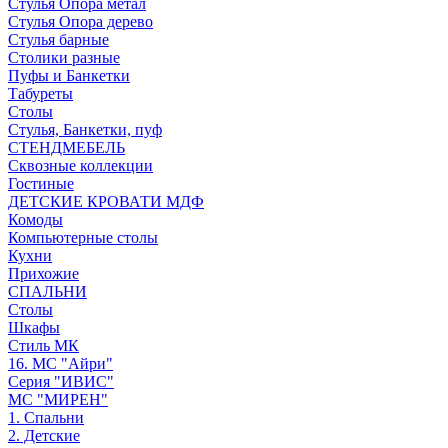
Стулья Опора метал
Стулья Опора дерево
Стулья барные
Столики разные
Пуфы и Банкетки
Табуреты
Столы
Стулья, Банкетки, пуф
СТЕНДМЕБЕЛЬ
Сквозные коллекции
Гостиные
ДЕТСКИЕ КРОВАТИ МДФ
Комоды
Компьютерные столы
Кухни
Прихожие
СПАЛЬНИ
Столы
Шкафы
Стиль МК
16. МС "Айри"
Серия "ИВИС"
МС "МИРЕН"
1. Спальни
2. Детские