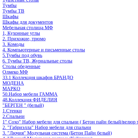
Тумбы
Тумбы ТВ
Шкафы
Шкафы для документов
Мебельная столица МФ
1, Кухонные углы
2. Прихожие, трюмо
3. Комоды
4. Компьютерные и письменные столы
5.Тумбы под обувь
6. Тумбы ТВ, Журнальные столы
Столы обеденные
Олмеко МФ
33.1 Коллекция шкафов БРАНДО
МОДЕНА
МАРКО
50.Набор мебели ГАММА
48.Коллекция ФИДЕЛИЯ
"БЕРГЕН " (белый)
1.Стенки
2.Спальни
1" Сохо" Набор мебели для спальни ( Бетон пайн белый/велюр 
2. "Габриэлла" Набор мебели для спальни
3. "Лючия" Модульная система (Бетон Пайн белый)