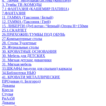
4. "Лючия" Модульная система (Кейптаун)
3. Тумбы ТВ /КОМОДЫ
7.1 ФАНТАЗИЯ (КАШЕМИР ПАТИНА)
7.ФАНТАЗИЯ
11. ГАММА (Таксония / Белый)
12. ГАММА (Таксония / Грей)
15. ЛИБЕРТИ (Дуб вотан / Черный) Опора Н=150мм
25.1.СКАРЛЕТ
26.ПРИХОЖИЕ/ТУМБЫ ПОД ОБУВЬ
27.Компьютерные столы
28. Столы Туалетные
29. Журнальные столы
30. КРОВАТНЫЕ ОСНОВАНИЯ
30. Мебель для ДЕТСКИХ
31. Мягкая детские диванчики
31. Мягкая мебель
33.ШКАФЫ (модули для спальни) каркасы
34.Библиотеки НЬЮ
41. КРОВАТИ МЕТАЛЛИЧЕСКИЕ
ПРОдиван (г. Белгород)
Диваны
Кресла
Стулья
РиАл58
Диваны