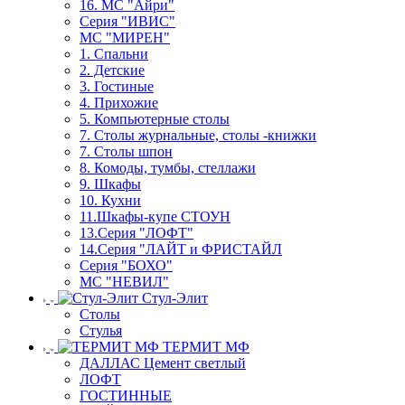
16. МС "Айри"
Серия "ИВИС"
МС "МИРЕН"
1. Спальни
2. Детские
3. Гостиные
4. Прихожие
5. Компьютерные столы
7. Столы журнальные, столы -книжки
7. Столы шпон
8. Комоды, тумбы, стеллажи
9. Шкафы
10. Кухни
11.Шкафы-купе СТОУН
13.Серия "ЛОФТ"
14.Серия "ЛАЙТ и ФРИСТАЙЛ
Серия "БОХО"
МС "НЕВИЛ"
Стул-Элит
Столы
Стулья
ТЕРМИТ МФ
ДАЛЛАС Цемент светлый
ЛОФТ
ГОСТИННЫЕ