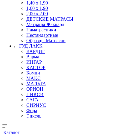
1,40 х 1,90
1,60 х 1,90
2,00 х 2,00
ДЕТСКИЕ МАТРАСЫ
Матрацы Жаккард
Наматрасники
Нестандартные
Образцы Матрасов
ГУД ЛАКК
ВАРДИГ
Варма
ИНГАР
КАСТОР
Компи
МАКС
МАЛЬТА
ОРИОН
ПИКСИ
САГА
СИРИУС
Фора
Энкель
Каталог