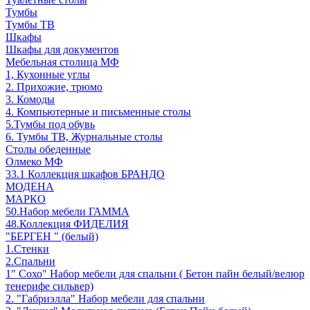
Тумбы
Тумбы ТВ
Шкафы
Шкафы для документов
Мебельная столица МФ
1, Кухонные углы
2. Прихожие, трюмо
3. Комоды
4. Компьютерные и письменные столы
5.Тумбы под обувь
6. Тумбы ТВ, Журнальные столы
Столы обеденные
Олмеко МФ
33.1 Коллекция шкафов БРАНДО
МОДЕНА
МАРКО
50.Набор мебели ГАММА
48.Коллекция ФИДЕЛИЯ
"БЕРГЕН " (белый)
1.Стенки
2.Спальни
1" Сохо" Набор мебели для спальни ( Бетон пайн белый/велюр
тенерифе сильвер)
2. "Габриэлла" Набор мебели для спальни