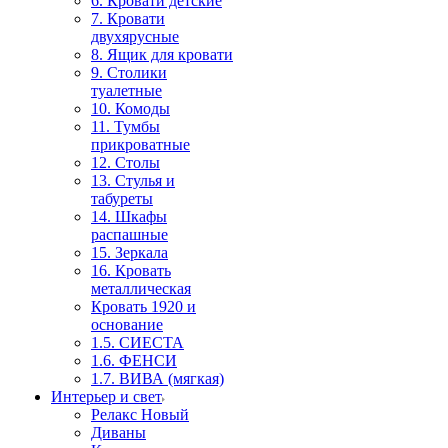
6. Кровати детские
7. Кровати
двухярусные
8. Ящик для кровати
9. Столики
туалетные
10. Комоды
11. Тумбы
прикроватные
12. Столы
13. Стулья и
табуреты
14. Шкафы
распашные
15. Зеркала
16. Кровать
металлическая
Кровать 1920 и
основание
1.5. СИЕСТА
1.6. ФЕНСИ
1.7. ВИВА (мягкая)
Интерьер и свет
Релакс Новый
Диваны