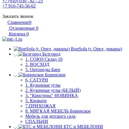
+7 (910) 030 - 82 - 25
+7 910-745-56-62
Заказать звонок
Сравнение
0
Отложенные
0
Корзина
0
BonSofa (г. Орел, диваны)
Белгород
1. СОЮЗ Склад 10
2. ВОСХОД
5. Ортопеды Баер
Боринское
6, САТУРН
1. Кухонные углы
2. Кухонные углы (БЕЛЫЙ)
3. "Кристина" НОВИНКА
5. Кровати
7.ПРИХОЖАЯ
8. МЯГКАЯ МЕБЕЛЬ Боринское
Мебель для детского сада
СПАЛЬНИ
БТС и МЕБЕЛОНИ