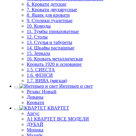
6. Кровати детские
7. Кровати двухярусные
8. Ящик для кровати
9. Столики туалетные
10. Комоды
11. Тумбы прикроватные
12. Столы
13. Стулья и табуреты
14. Шкафы распашные
15. Зеркала
16. Кровать металлическая
Кровать 1920 и основание
1.5. СИЕСТА
1.6. ФЕНСИ
1.7. ВИВА (мягкая)
Интерьер и свет
Релакс Новый
Диваны
Кровати
КВАРТЕТ
Аргус
А1 КВАРТЕТ ВСЕ МОДЕЛИ
ДУБАЙ
Моника
Малибу