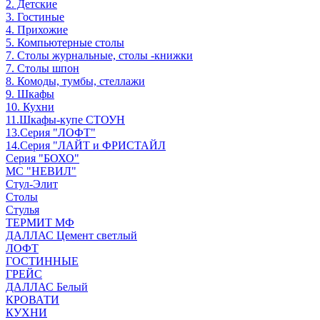
2. Детские
3. Гостиные
4. Прихожие
5. Компьютерные столы
7. Столы журнальные, столы -книжки
7. Столы шпон
8. Комоды, тумбы, стеллажи
9. Шкафы
10. Кухни
11.Шкафы-купе СТОУН
13.Серия "ЛОФТ"
14.Серия "ЛАЙТ и ФРИСТАЙЛ
Серия "БОХО"
МС "НЕВИЛ"
Стул-Элит
Столы
Стулья
ТЕРМИТ МФ
ДАЛЛАС Цемент светлый
ЛОФТ
ГОСТИННЫЕ
ГРЕЙС
ДАЛЛАС Белый
КРОВАТИ
КУХНИ