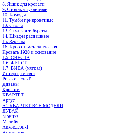
8. Ящик для кровати
9. Столики туалетные
10. Комоды
11. Тумбы прикроватные
12. Столы
13. Стулья и табуреты
14. Шкафы распашные
15. Зеркала
16. Кровать металлическая
Кровать 1920 и основание
1.5. СИЕСТА
1.6. ФЕНСИ
1.7. ВИВА (мягкая)
Интерьер и свет
Релакс Новый
Диваны
Кровати
КВАРТЕТ
Аргус
А1 КВАРТЕТ ВСЕ МОДЕЛИ
ДУБАЙ
Моника
Малибу
Аккордеон-1
Аккордеон-3