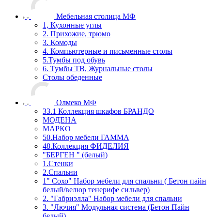
Мебельная столица МФ
1, Кухонные углы
2. Прихожие, трюмо
3. Комоды
4. Компьютерные и письменные столы
5.Тумбы под обувь
6. Тумбы ТВ, Журнальные столы
Столы обеденные
Олмеко МФ
33.1 Коллекция шкафов БРАНДО
МОДЕНА
МАРКО
50.Набор мебели ГАММА
48.Коллекция ФИДЕЛИЯ
"БЕРГЕН " (белый)
1.Стенки
2.Спальни
1" Сохо" Набор мебели для спальни ( Бетон пайн
белый/велюр тенерифе сильвер)
2. "Габриэлла" Набор мебели для спальни
3. "Лючия" Модульная система (Бетон Пайн
белый)