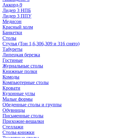
Аккорд-9
Лидер 3 НПБ
Лидер 3 ППУ
Медисон
Красный холм
Банкетки
Столы
Стулья (Тон 1,6,306,309 и 316 снято)
Табуреты
Липецкая березка
Гостиные
Журнальные столы
Книжные полки
Комоды
Компьютерные столы
Кровати
Кухонные углы
Малые формы
Обеденные столы и группы
Обувницы
Письменные столы
Прихожие-вешалки
Стеллажи
Столы-книжки
Туалетные столы