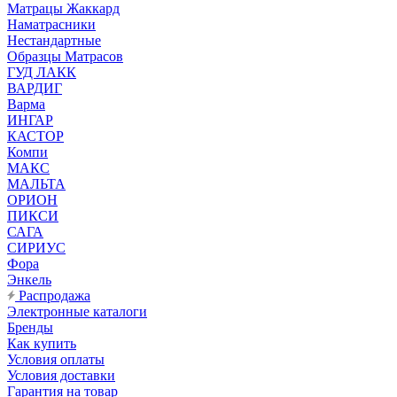
Матрацы Жаккард
Наматрасники
Нестандартные
Образцы Матрасов
ГУД ЛАКК
ВАРДИГ
Варма
ИНГАР
КАСТОР
Компи
МАКС
МАЛЬТА
ОРИОН
ПИКСИ
САГА
СИРИУС
Фора
Энкель
Распродажа
Электронные каталоги
Бренды
Как купить
Условия оплаты
Условия доставки
Гарантия на товар