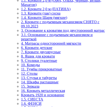
1.1. Кровати 2,0 м (Орех, Ольха, Чёрный, Белый,
Махагон)
1.2. Кровати 2,0 м (ПАТИНА)
1.3. Кровати (лак) сосна
1.4. Кровати Шарм (мягкие)
2. Кровати с подъемным механизмом СНЯТО с
09.10.2023
3. Основание к кроватям под двусторонний матрас
3.1. Основание с подъемным механизмом и
решеткой
4. Матрасы односторонней мягкости
6. Кровати детские
7. Кровати двухярусные
8. Ящик для кровати
9. Столики туалетные
10. Комоды
11. Тумбы прикроватные
12. Столы
13. Стулья и табуреты
14. Шкафы распашные
15. Зеркала
16. Кровать металлическая
Кровать 1920 и основание
1.5. СИЕСТА
1.6. ФЕНСИ