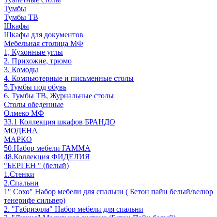
Тумбы
Тумбы ТВ
Шкафы
Шкафы для документов
Мебельная столица МФ
1, Кухонные углы
2. Прихожие, трюмо
3. Комоды
4. Компьютерные и письменные столы
5.Тумбы под обувь
6. Тумбы ТВ, Журнальные столы
Столы обеденные
Олмеко МФ
33.1 Коллекция шкафов БРАНДО
МОДЕНА
МАРКО
50.Набор мебели ГАММА
48.Коллекция ФИДЕЛИЯ
"БЕРГЕН " (белый)
1.Стенки
2.Спальни
1" Сохо" Набор мебели для спальни ( Бетон пайн белый/велюр
тенерифе сильвер)
2. "Габриэлла" Набор мебели для спальни