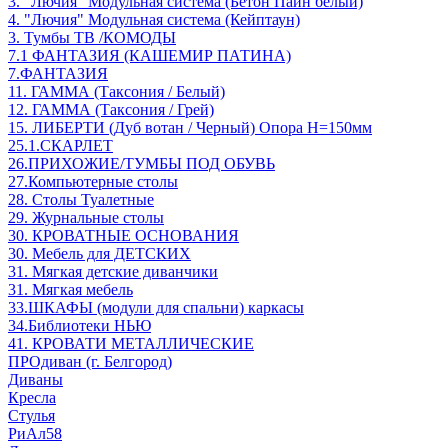
3. "Лючия" Модульная система (Бетон Пайн белый)
4. "Лючия" Модульная система (Кейптаун)
3. Тумбы ТВ /КОМОДЫ
7.1 ФАНТАЗИЯ (КАШЕМИР ПАТИНА)
7.ФАНТАЗИЯ
11. ГАММА (Таксония / Белый)
12. ГАММА (Таксония / Грей)
15. ЛИБЕРТИ (Дуб вотан / Черный) Опора Н=150мм
25.1.СКАРЛЕТ
26.ПРИХОЖИЕ/ТУМБЫ ПОД ОБУВЬ
27.Компьютерные столы
28. Столы Туалетные
29. Журнальные столы
30. КРОВАТНЫЕ ОСНОВАНИЯ
30. Мебель для ДЕТСКИХ
31. Мягкая детские диванчики
31. Мягкая мебель
33.ШКАФЫ (модули для спальни) каркасы
34.Библиотеки НЬЮ
41. КРОВАТИ МЕТАЛЛИЧЕСКИЕ
ПРОдиван (г. Белгород)
Диваны
Кресла
Стулья
РиАл58