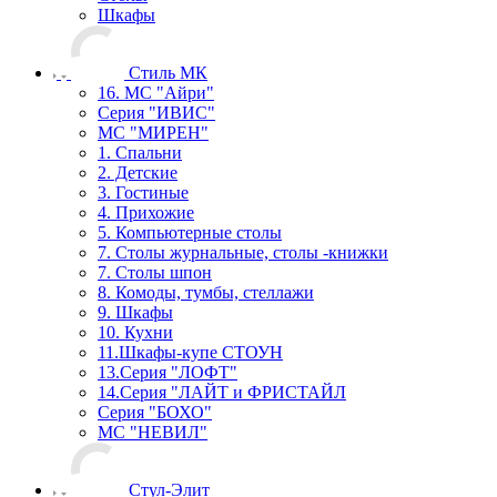
Шкафы
Стиль МК
16. МС "Айри"
Серия "ИВИС"
МС "МИРЕН"
1. Спальни
2. Детские
3. Гостиные
4. Прихожие
5. Компьютерные столы
7. Столы журнальные, столы -книжки
7. Столы шпон
8. Комоды, тумбы, стеллажи
9. Шкафы
10. Кухни
11.Шкафы-купе СТОУН
13.Серия "ЛОФТ"
14.Серия "ЛАЙТ и ФРИСТАЙЛ
Серия "БОХО"
МС "НЕВИЛ"
Стул-Элит