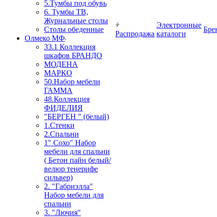
5.Тумбы под обувь
6. Тумбы ТВ,
Журнальные столы
Электронные
Столы обеденные
Бре
Распродажа
каталоги
Олмеко МФ
33.1 Коллекция
шкафов БРАНДО
МОДЕНА
МАРКО
50.Набор мебели
ГАММА
48.Коллекция
ФИДЕЛИЯ
"БЕРГЕН " (белый)
1.Стенки
2.Спальни
1" Сохо" Набор
мебели для спальни
( Бетон пайн белый/
велюр тенерифе
сильвер)
2. "Габриэлла"
Набор мебели для
спальни
3. "Лючия"