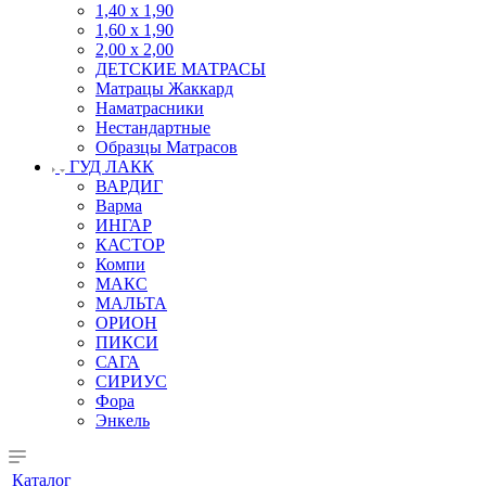
1,40 х 1,90
1,60 х 1,90
2,00 х 2,00
ДЕТСКИЕ МАТРАСЫ
Матрацы Жаккард
Наматрасники
Нестандартные
Образцы Матрасов
ГУД ЛАКК
ВАРДИГ
Варма
ИНГАР
КАСТОР
Компи
МАКС
МАЛЬТА
ОРИОН
ПИКСИ
САГА
СИРИУС
Фора
Энкель
Каталог