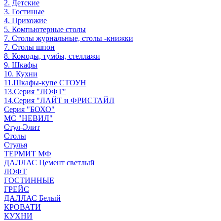
2. Детские
3. Гостиные
4. Прихожие
5. Компьютерные столы
7. Столы журнальные, столы -книжки
7. Столы шпон
8. Комоды, тумбы, стеллажи
9. Шкафы
10. Кухни
11.Шкафы-купе СТОУН
13.Серия "ЛОФТ"
14.Серия "ЛАЙТ и ФРИСТАЙЛ
Серия "БОХО"
МС "НЕВИЛ"
Стул-Элит
Столы
Стулья
ТЕРМИТ МФ
ДАЛЛАС Цемент светлый
ЛОФТ
ГОСТИННЫЕ
ГРЕЙС
ДАЛЛАС Белый
КРОВАТИ
КУХНИ