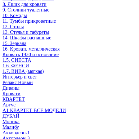
8. Ящик для кровати
9. Столики туалетные
10. Комоды
11. Тумбы прикроватные
12. Столы
13. Стулья и табуреты
14. Шкафы распашные
15. Зеркала
16. Кровать металлическая
Кровать 1920 и основание
1.5. СИЕСТА
1.6. ФЕНСИ
1.7. ВИВА (мягкая)
Интерьер и свет
Релакс Новый
Диваны
Кровати
КВАРТЕТ
Аргус
А1 КВАРТЕТ ВСЕ МОДЕЛИ
ДУБАЙ
Моника
Малибу
Аккордеон-1
Аккордеон-3