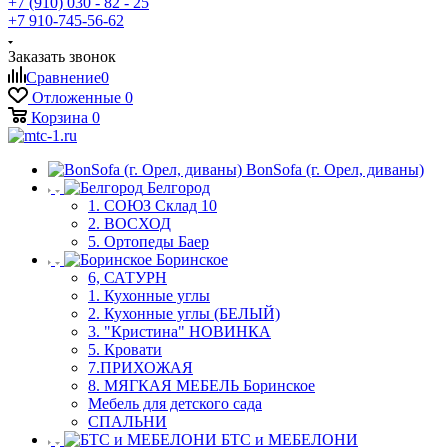
+7 (910) 030 - 82 - 25
+7 910-745-56-62
Заказать звонок
Сравнение
0
Отложенные
0
Корзина
0
BonSofa (г. Орел, диваны)
Белгород
1. СОЮЗ Склад 10
2. ВОСХОД
5. Ортопеды Баер
Боринское
6, САТУРН
1. Кухонные углы
2. Кухонные углы (БЕЛЫЙ)
3. "Кристина" НОВИНКА
5. Кровати
7.ПРИХОЖАЯ
8. МЯГКАЯ МЕБЕЛЬ Боринское
Мебель для детского сада
СПАЛЬНИ
БТС и МЕБЕЛОНИ