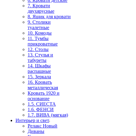
6. Кровати детские
7. Кровати
двухярусные
8. Ящик для кровати
9. Столики
туалетные
10. Комоды
11. Тумбы
прикроватные
12. Столы
13. Стулья и
табуреты
14. Шкафы
распашные
15. Зеркала
16. Кровать
металлическая
Кровать 1920 и
основание
1.5. СИЕСТА
1.6. ФЕНСИ
1.7. ВИВА (мягкая)
Интерьер и свет
Релакс Новый
Диваны