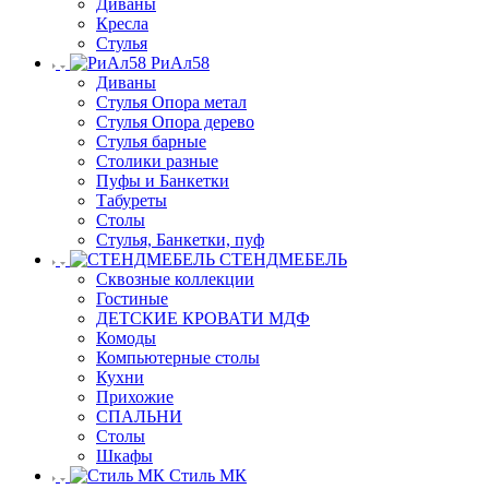
Диваны
Кресла
Стулья
РиАл58
Диваны
Стулья Опора метал
Стулья Опора дерево
Стулья барные
Столики разные
Пуфы и Банкетки
Табуреты
Столы
Стулья, Банкетки, пуф
СТЕНДМЕБЕЛЬ
Сквозные коллекции
Гостиные
ДЕТСКИЕ КРОВАТИ МДФ
Комоды
Компьютерные столы
Кухни
Прихожие
СПАЛЬНИ
Столы
Шкафы
Стиль МК