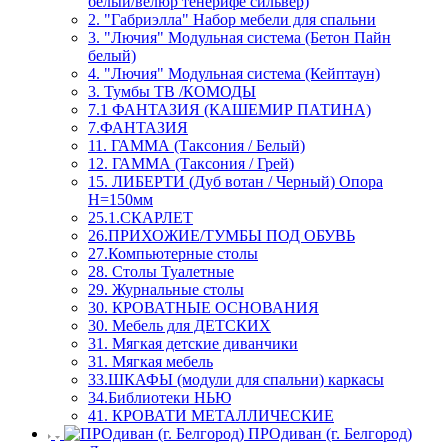
белый/велюр тенерифе сильвер)
2. "Габриэлла" Набор мебели для спальни
3. "Лючия" Модульная система (Бетон Пайн
белый)
4. "Лючия" Модульная система (Кейптаун)
3. Тумбы ТВ /КОМОДЫ
7.1 ФАНТАЗИЯ (КАШЕМИР ПАТИНА)
7.ФАНТАЗИЯ
11. ГАММА (Таксония / Белый)
12. ГАММА (Таксония / Грей)
15. ЛИБЕРТИ (Дуб вотан / Черный) Опора
Н=150мм
25.1.СКАРЛЕТ
26.ПРИХОЖИЕ/ТУМБЫ ПОД ОБУВЬ
27.Компьютерные столы
28. Столы Туалетные
29. Журнальные столы
30. КРОВАТНЫЕ ОСНОВАНИЯ
30. Мебель для ДЕТСКИХ
31. Мягкая детские диванчики
31. Мягкая мебель
33.ШКАФЫ (модули для спальни) каркасы
34.Библиотеки НЬЮ
41. КРОВАТИ МЕТАЛЛИЧЕСКИЕ
ПРОдиван (г. Белгород)