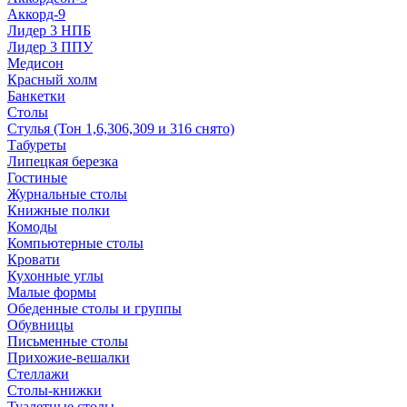
Аккорд-9
Лидер 3 НПБ
Лидер 3 ППУ
Медисон
Красный холм
Банкетки
Столы
Стулья (Тон 1,6,306,309 и 316 снято)
Табуреты
Липецкая березка
Гостиные
Журнальные столы
Книжные полки
Комоды
Компьютерные столы
Кровати
Кухонные углы
Малые формы
Обеденные столы и группы
Обувницы
Письменные столы
Прихожие-вешалки
Стеллажи
Столы-книжки
Туалетные столы