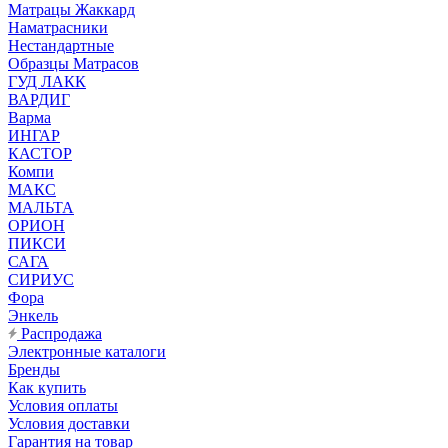
Матрацы Жаккард
Наматрасники
Нестандартные
Образцы Матрасов
ГУД ЛАКК
ВАРДИГ
Варма
ИНГАР
КАСТОР
Компи
МАКС
МАЛЬТА
ОРИОН
ПИКСИ
САГА
СИРИУС
Фора
Энкель
Распродажа
Электронные каталоги
Бренды
Как купить
Условия оплаты
Условия доставки
Гарантия на товар