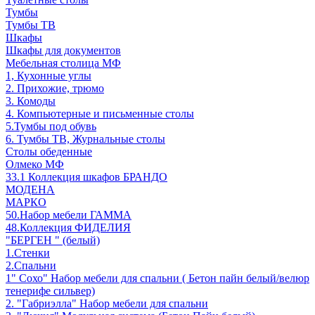
Тумбы
Тумбы ТВ
Шкафы
Шкафы для документов
Мебельная столица МФ
1, Кухонные углы
2. Прихожие, трюмо
3. Комоды
4. Компьютерные и письменные столы
5.Тумбы под обувь
6. Тумбы ТВ, Журнальные столы
Столы обеденные
Олмеко МФ
33.1 Коллекция шкафов БРАНДО
МОДЕНА
МАРКО
50.Набор мебели ГАММА
48.Коллекция ФИДЕЛИЯ
"БЕРГЕН " (белый)
1.Стенки
2.Спальни
1" Сохо" Набор мебели для спальни ( Бетон пайн белый/велюр
тенерифе сильвер)
2. "Габриэлла" Набор мебели для спальни