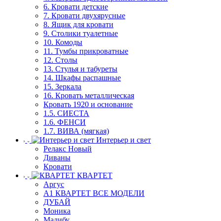
6. Кровати детские
7. Кровати двухярусные
8. Ящик для кровати
9. Столики туалетные
10. Комоды
11. Тумбы прикроватные
12. Столы
13. Стулья и табуреты
14. Шкафы распашные
15. Зеркала
16. Кровать металлическая
Кровать 1920 и основание
1.5. СИЕСТА
1.6. ФЕНСИ
1.7. ВИВА (мягкая)
Интерьер и свет
Релакс Новый
Диваны
Кровати
КВАРТЕТ
Аргус
А1 КВАРТЕТ ВСЕ МОДЕЛИ
ДУБАЙ
Моника
Малибу