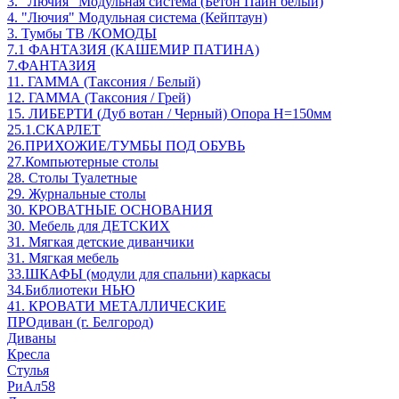
3. "Лючия" Модульная система (Бетон Пайн белый)
4. "Лючия" Модульная система (Кейптаун)
3. Тумбы ТВ /КОМОДЫ
7.1 ФАНТАЗИЯ (КАШЕМИР ПАТИНА)
7.ФАНТАЗИЯ
11. ГАММА (Таксония / Белый)
12. ГАММА (Таксония / Грей)
15. ЛИБЕРТИ (Дуб вотан / Черный) Опора Н=150мм
25.1.СКАРЛЕТ
26.ПРИХОЖИЕ/ТУМБЫ ПОД ОБУВЬ
27.Компьютерные столы
28. Столы Туалетные
29. Журнальные столы
30. КРОВАТНЫЕ ОСНОВАНИЯ
30. Мебель для ДЕТСКИХ
31. Мягкая детские диванчики
31. Мягкая мебель
33.ШКАФЫ (модули для спальни) каркасы
34.Библиотеки НЬЮ
41. КРОВАТИ МЕТАЛЛИЧЕСКИЕ
ПРОдиван (г. Белгород)
Диваны
Кресла
Стулья
РиАл58