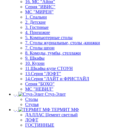
16. МС "Айри"
Серия "ИВИС"
МС "МИРЕН"
1. Спальни
2. Детские
3. Гостиные
4. Прихожие
5. Компьютерные столы
7. Столы журнальные, столы -книжки
7. Столы шпон
8. Комоды, тумбы, стеллажи
9. Шкафы
10. Кухни
11.Шкафы-купе СТОУН
13.Серия "ЛОФТ"
14.Серия "ЛАЙТ и ФРИСТАЙЛ
Серия "БОХО"
МС "НЕВИЛ"
Стул-Элит
Столы
Стулья
ТЕРМИТ МФ
ДАЛЛАС Цемент светлый
ЛОФТ
ГОСТИННЫЕ